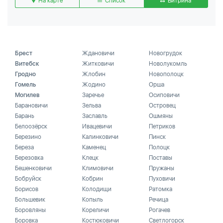
На карте
Список
Витрина
Брест
Ждановичи
Новогрудок
Витебск
Житковичи
Новолукомль
Гродно
Жлобин
Новополоцк
Гомель
Жодино
Орша
Могилев
Заречье
Осиповичи
Барановичи
Зельва
Островец
Барань
Заславль
Ошмяны
Белоозёрск
Ивацевичи
Петриков
Березино
Калинковичи
Пинск
Береза
Каменец
Полоцк
Березовка
Клецк
Поставы
Бешенковичи
Климовичи
Пружаны
Бобруйск
Кобрин
Пуховичи
Борисов
Колодищи
Ратомка
Большевик
Копыль
Речица
Боровляны
Кореличи
Рогачев
Боровка
Костюковичи
Светлогорск