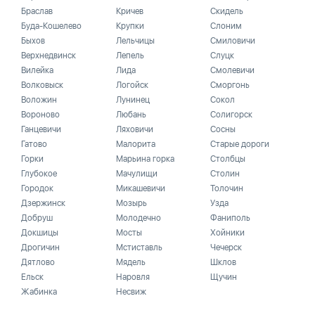
Браслав
Кричев
Скидель
Буда-Кошелево
Крупки
Слоним
Быхов
Лельчицы
Смиловичи
Верхнедвинск
Лепель
Слуцк
Вилейка
Лида
Смолевичи
Волковыск
Логойск
Сморгонь
Воложин
Лунинец
Сокол
Вороново
Любань
Солигорск
Ганцевичи
Ляховичи
Сосны
Гатово
Малорита
Старые дороги
Горки
Марьина горка
Столбцы
Глубокое
Мачулищи
Столин
Городок
Микашевичи
Толочин
Дзержинск
Мозырь
Узда
Добруш
Молодечно
Фаниполь
Докшицы
Мосты
Хойники
Дрогичин
Мстиставль
Чечерск
Дятлово
Мядель
Шклов
Ельск
Наровля
Щучин
Жабинка
Несвиж