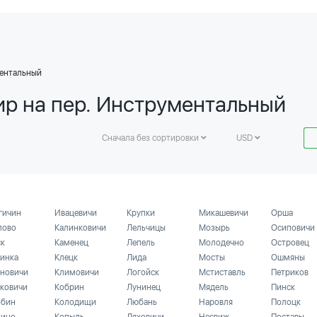
ментальный
ир на пер. Инструментальный
Сначала без сортировки
USD
гичин
Ивацевичи
Крупки
Микашевичи
Орша
лово
Калинковичи
Лельчицы
Мозырь
Осиповичи
ск
Каменец
Лепель
Молодечно
Островец
инка
Клецк
Лида
Мосты
Ошмяны
новичи
Климовичи
Логойск
Мстиставль
Петриков
ковичи
Кобрин
Лунинец
Мядель
Пинск
бин
Колодищи
Любань
Наровля
Полоцк