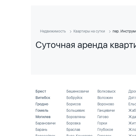
Недвижимость
Квартиры на сутки
пер. Инстру
Суточная аренда кварт
Брест
Бешенковичи
Волковыск
Дро
Витебск
Бобруйск
Воложин
Дят
Гродно
Борисов
Вороново
Ель
Гомель
Большевик
Ганцевичи
Жаб
Могилев
Боровляны
Гатово
Жда
Барановичи
Боровка
Горки
Жит
Барань
Браслав
Глубокое
Жло