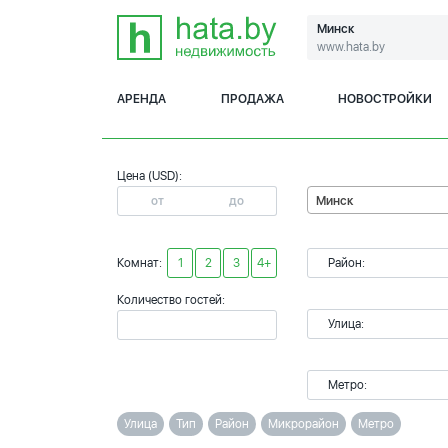
Минск
www.hata.by
АРЕНДА
ПРОДАЖА
НОВОСТРОЙКИ
Цена (USD):
Минск
Комнат:
1
2
3
4+
Район:
Количество гостей:
Улица:
Метро:
Улица
Тип
Район
Микрорайон
Метро