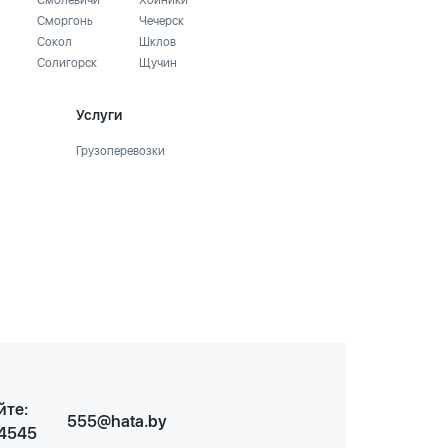
Смолевичи
Хойники
Сморгонь
Чечерск
Сокол
Шклов
Солигорск
Щучин
Услуги
Грузоперевозки
йте:
555@hata.by
 4545