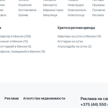
ино
Копыль
Ляховичи
Несвиж
Поставы
ечье
Кореличи
Малорита
Новогрудок
Пружаны
ьва
Костюковичи
Марьина горка
Новолукомль
Пуховичи
лавль
Кричев
Мачулищи
Новополоцк
Ратомка
а
Краткосрочная аренда
квартир в Минске
(259)
Квартиры на сутки в Минске
(15)
комнат в Минске
(13)
Коттеджи на сутки
коттеджей в Минске
(5)
Агроусадьбы на сутки
(2)
офисов, помещений в Минске
(15)
е
Реклама
Агентства недвижимости
Реклама на са
+375 (44) 550