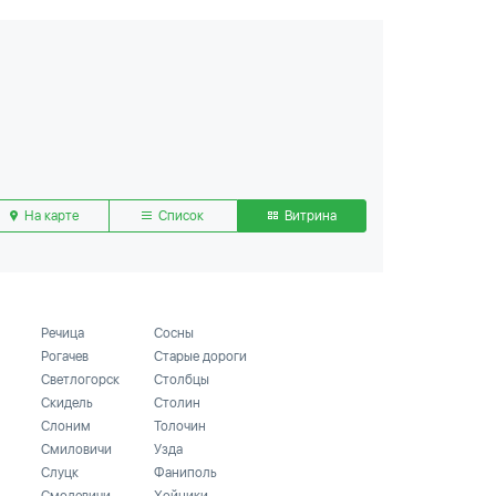
На карте
Список
Витрина
Речица
Сосны
Рогачев
Старые дороги
Светлогорск
Столбцы
Скидель
Столин
Слоним
Толочин
Смиловичи
Узда
Слуцк
Фаниполь