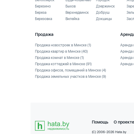
Белоозёрск
Буда-Кошелево
Городок
Жод
Березино
Быхов
Дзержинск
Зар
Береза
Верхнедвинск
Добруш
Зел
Березовка
Вилейка
Докшицы
Зас
Продажа
Аренд
Продажа новостроек в Минске
(1)
Аренда 
Продажа квартир в Минске
(40)
Аренда 
Продажа комнат в Минске
(1)
Аренда 
Продажа коттеджей в Минске
(91)
Аренда 
Продажа офисов, помещений в Минске
(4)
Продажа земельных участков в Минске
(9)
Помощь
О проект
(C) 2006-2026 Hata.by