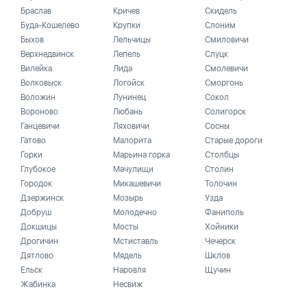
Браслав
Кричев
Скидель
Буда-Кошелево
Крупки
Слоним
Быхов
Лельчицы
Смиловичи
Верхнедвинск
Лепель
Слуцк
Вилейка
Лида
Смолевичи
Волковыск
Логойск
Сморгонь
Воложин
Лунинец
Сокол
Вороново
Любань
Солигорск
Ганцевичи
Ляховичи
Сосны
Гатово
Малорита
Старые дороги
Горки
Марьина горка
Столбцы
Глубокое
Мачулищи
Столин
Городок
Микашевичи
Толочин
Дзержинск
Мозырь
Узда
Добруш
Молодечно
Фаниполь
Докшицы
Мосты
Хойники
Дрогичин
Мстиставль
Чечерск
Дятлово
Мядель
Шклов
Ельск
Наровля
Щучин
Жабинка
Несвиж