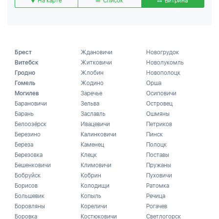
На карте
Список
Витрина
Брест
Ждановичи
Новогрудок
Витебск
Житковичи
Новолукомль
Гродно
Жлобин
Новополоцк
Гомель
Жодино
Орша
Могилев
Заречье
Осиповичи
Барановичи
Зельва
Островец
Барань
Заславль
Ошмяны
Белоозёрск
Ивацевичи
Петриков
Березино
Калинковичи
Пинск
Береза
Каменец
Полоцк
Березовка
Клецк
Поставы
Бешенковичи
Климовичи
Пружаны
Бобруйск
Кобрин
Пуховичи
Борисов
Колодищи
Ратомка
Большевик
Копыль
Речица
Боровляны
Кореличи
Рогачев
Боровка
Костюковичи
Светлогорск