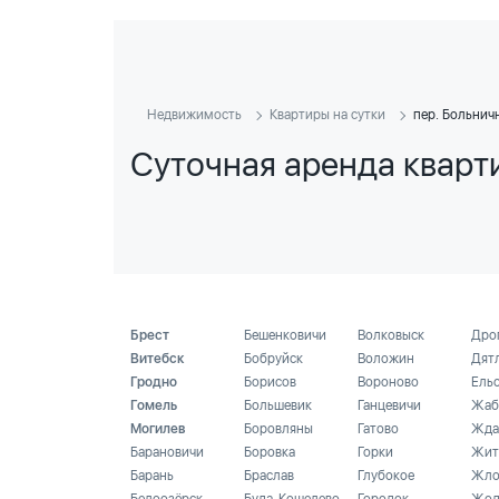
Недвижимость
Квартиры на сутки
пер. Больнич
Суточная аренда кварт
Брест
Бешенковичи
Волковыск
Дро
Витебск
Бобруйск
Воложин
Дят
Гродно
Борисов
Вороново
Ель
Гомель
Большевик
Ганцевичи
Жаб
Могилев
Боровляны
Гатово
Жда
Барановичи
Боровка
Горки
Жит
Барань
Браслав
Глубокое
Жло