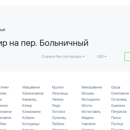
ный
ир на пер. Больничный
Сначала без сортировки
USD
гичин
Ивацевичи
Крупки
Микашевичи
Орша
лово
Калинковичи
Лельчицы
Мозырь
Осиповичи
ск
Каменец
Лепель
Молодечно
Островец
инка
Клецк
Лида
Мосты
Ошмяны
новичи
Климовичи
Логойск
Мстиставль
Петриков
ковичи
Кобрин
Лунинец
Мядель
Пинск
бин
Колодищи
Любань
Наровля
Полоцк