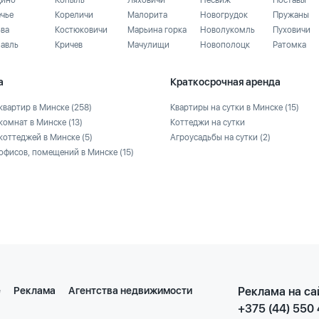
ино
Копыль
Ляховичи
Несвиж
Поставы
ечье
Кореличи
Малорита
Новогрудок
Пружаны
ьва
Костюковичи
Марьина горка
Новолукомль
Пуховичи
лавль
Кричев
Мачулищи
Новополоцк
Ратомка
а
Краткосрочная аренда
квартир в Минске
(258)
Квартиры на сутки в Минске
(15)
комнат в Минске
(13)
Коттеджи на сутки
коттеджей в Минске
(5)
Агроусадьбы на сутки
(2)
офисов, помещений в Минске
(15)
е
Реклама
Агентства недвижимости
Реклама на са
+375 (44) 550