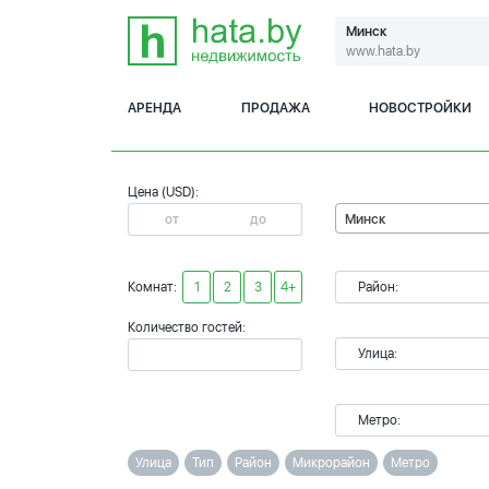
Минск
www.hata.by
АРЕНДА
ПРОДАЖА
НОВОСТРОЙКИ
Цена (USD):
Минск
Комнат:
1
2
3
4+
Район:
Количество гостей:
Улица:
Метро:
Улица
Тип
Район
Микрорайон
Метро