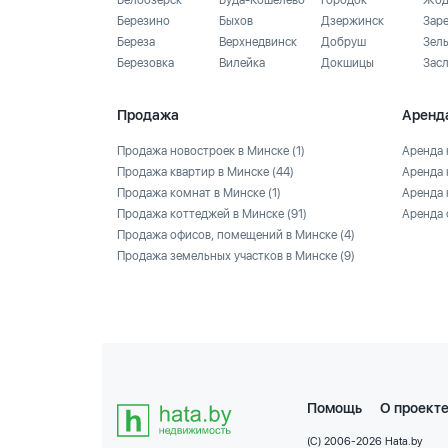
Белоозёрск
Буда-Кошелево
Городок
Жод
Березино
Быхов
Дзержинск
Зар
Береза
Верхнедвинск
Добруш
Зел
Березовка
Вилейка
Докшицы
Зас
Продажа
Аренд
Продажа новостроек в Минске
(1)
Аренда 
Продажа квартир в Минске
(44)
Аренда 
Продажа комнат в Минске
(1)
Аренда 
Продажа коттеджей в Минске
(91)
Аренда 
Продажа офисов, помещений в Минске
(4)
Продажа земельных участков в Минске
(9)
Помощь
О проект
(C) 2006-2026 Hata.by