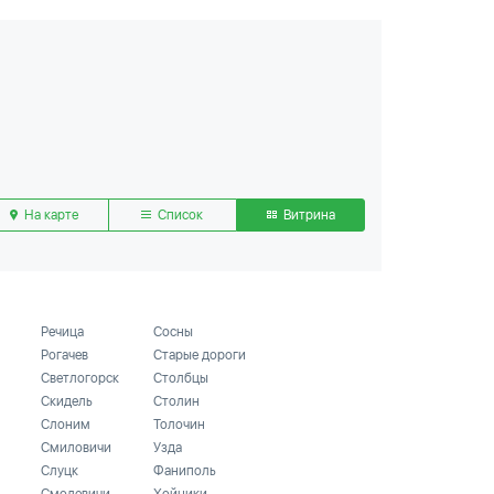
На карте
Список
Витрина
Речица
Сосны
Рогачев
Старые дороги
Светлогорск
Столбцы
Скидель
Столин
Слоним
Толочин
Смиловичи
Узда
Слуцк
Фаниполь