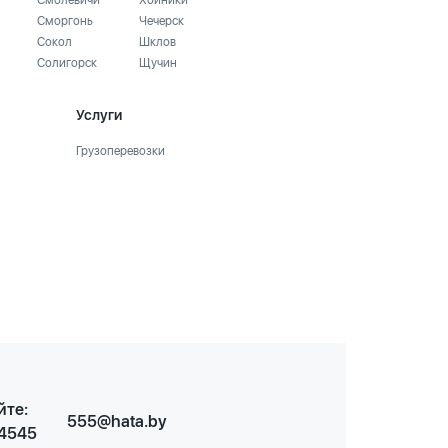
Смолевичи
Хойники
Сморгонь
Чечерск
Сокол
Шклов
Солигорск
Щучин
Услуги
Грузоперевозки
йте:
555@hata.by
 4545