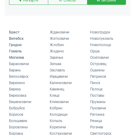
На карте
Список
Витрина
Брест
Ждановичи
Новогрудок
Витебск
Житковичи
Новолукомль
Гродно
Жлобин
Новополоцк
Гомель
Жодино
Орша
Могилев
Заречье
Осиповичи
Барановичи
Зельва
Островец
Барань
Заславль
Ошмяны
Белоозёрск
Ивацевичи
Петриков
Березино
Калинковичи
Пинск
Береза
Каменец
Полоцк
Березовка
Клецк
Поставы
Бешенковичи
Климовичи
Пружаны
Бобруйск
Кобрин
Пуховичи
Борисов
Колодищи
Ратомка
Большевик
Копыль
Речица
Боровляны
Кореличи
Рогачев
Боровка
Костюковичи
Светлогорск