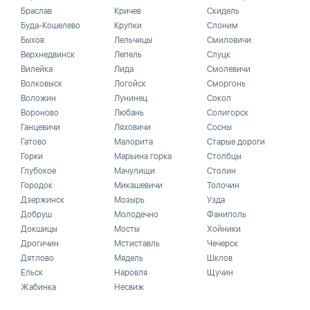
Браслав
Кричев
Скидель
Буда-Кошелево
Крупки
Слоним
Быхов
Лельчицы
Смиловичи
Верхнедвинск
Лепель
Слуцк
Вилейка
Лида
Смолевичи
Волковыск
Логойск
Сморгонь
Воложин
Лунинец
Сокол
Вороново
Любань
Солигорск
Ганцевичи
Ляховичи
Сосны
Гатово
Малорита
Старые дороги
Горки
Марьина горка
Столбцы
Глубокое
Мачулищи
Столин
Городок
Микашевичи
Толочин
Дзержинск
Мозырь
Узда
Добруш
Молодечно
Фаниполь
Докшицы
Мосты
Хойники
Дрогичин
Мстиставль
Чечерск
Дятлово
Мядель
Шклов
Ельск
Наровля
Щучин
Жабинка
Несвиж