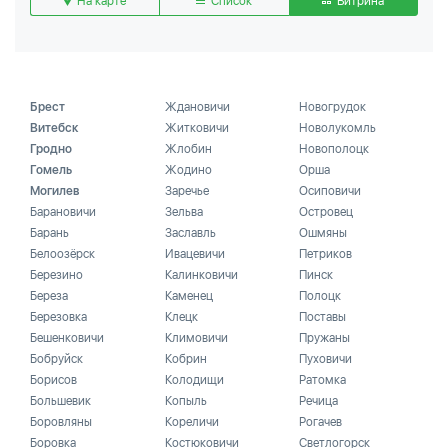
На карте
Список
Витрина
Брест
Ждановичи
Новогрудок
Витебск
Житковичи
Новолукомль
Гродно
Жлобин
Новополоцк
Гомель
Жодино
Орша
Могилев
Заречье
Осиповичи
Барановичи
Зельва
Островец
Барань
Заславль
Ошмяны
Белоозёрск
Ивацевичи
Петриков
Березино
Калинковичи
Пинск
Береза
Каменец
Полоцк
Березовка
Клецк
Поставы
Бешенковичи
Климовичи
Пружаны
Бобруйск
Кобрин
Пуховичи
Борисов
Колодищи
Ратомка
Большевик
Копыль
Речица
Боровляны
Кореличи
Рогачев
Боровка
Костюковичи
Светлогорск