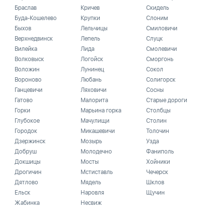
Браслав
Кричев
Скидель
Буда-Кошелево
Крупки
Слоним
Быхов
Лельчицы
Смиловичи
Верхнедвинск
Лепель
Слуцк
Вилейка
Лида
Смолевичи
Волковыск
Логойск
Сморгонь
Воложин
Лунинец
Сокол
Вороново
Любань
Солигорск
Ганцевичи
Ляховичи
Сосны
Гатово
Малорита
Старые дороги
Горки
Марьина горка
Столбцы
Глубокое
Мачулищи
Столин
Городок
Микашевичи
Толочин
Дзержинск
Мозырь
Узда
Добруш
Молодечно
Фаниполь
Докшицы
Мосты
Хойники
Дрогичин
Мстиставль
Чечерск
Дятлово
Мядель
Шклов
Ельск
Наровля
Щучин
Жабинка
Несвиж