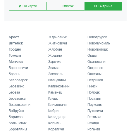
На карте
Список
Витрина
Брест
Ждановичи
Новогрудок
Витебск
Житковичи
Новолукомль
Гродно
Жлобин
Новополоцк
Гомель
Жодино
Орша
Могилев
Заречье
Осиповичи
Барановичи
Зельва
Островец
Барань
Заславль
Ошмяны
Белоозёрск
Ивацевичи
Петриков
Березино
Калинковичи
Пинск
Береза
Каменец
Полоцк
Березовка
Клецк
Поставы
Бешенковичи
Климовичи
Пружаны
Бобруйск
Кобрин
Пуховичи
Борисов
Колодищи
Ратомка
Большевик
Копыль
Речица
Боровляны
Кореличи
Рогачев