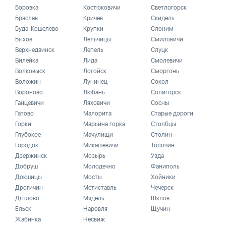
Боровка
Костюковичи
Светлогорск
Браслав
Кричев
Скидель
Буда-Кошелево
Крупки
Слоним
Быхов
Лельчицы
Смиловичи
Верхнедвинск
Лепель
Слуцк
Вилейка
Лида
Смолевичи
Волковыск
Логойск
Сморгонь
Воложин
Лунинец
Сокол
Вороново
Любань
Солигорск
Ганцевичи
Ляховичи
Сосны
Гатово
Малорита
Старые дороги
Горки
Марьина горка
Столбцы
Глубокое
Мачулищи
Столин
Городок
Микашевичи
Толочин
Дзержинск
Мозырь
Узда
Добруш
Молодечно
Фаниполь
Докшицы
Мосты
Хойники
Дрогичин
Мстиставль
Чечерск
Дятлово
Мядель
Шклов
Ельск
Наровля
Щучин
Жабинка
Несвиж