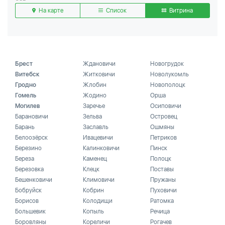
На карте
Список
Витрина
Брест
Ждановичи
Новогрудок
Витебск
Житковичи
Новолукомль
Гродно
Жлобин
Новополоцк
Гомель
Жодино
Орша
Могилев
Заречье
Осиповичи
Барановичи
Зельва
Островец
Барань
Заславль
Ошмяны
Белоозёрск
Ивацевичи
Петриков
Березино
Калинковичи
Пинск
Береза
Каменец
Полоцк
Березовка
Клецк
Поставы
Бешенковичи
Климовичи
Пружаны
Бобруйск
Кобрин
Пуховичи
Борисов
Колодищи
Ратомка
Большевик
Копыль
Речица
Боровляны
Кореличи
Рогачев