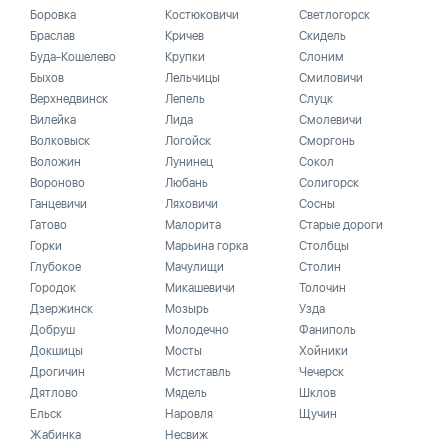
Боровка
Костюковичи
Светлогорск
Браслав
Кричев
Скидель
Буда-Кошелево
Крупки
Слоним
Быхов
Лельчицы
Смиловичи
Верхнедвинск
Лепель
Слуцк
Вилейка
Лида
Смолевичи
Волковыск
Логойск
Сморгонь
Воложин
Лунинец
Сокол
Вороново
Любань
Солигорск
Ганцевичи
Ляховичи
Сосны
Гатово
Малорита
Старые дороги
Горки
Марьина горка
Столбцы
Глубокое
Мачулищи
Столин
Городок
Микашевичи
Толочин
Дзержинск
Мозырь
Узда
Добруш
Молодечно
Фаниполь
Докшицы
Мосты
Хойники
Дрогичин
Мстиставль
Чечерск
Дятлово
Мядель
Шклов
Ельск
Наровля
Щучин
Жабинка
Несвиж