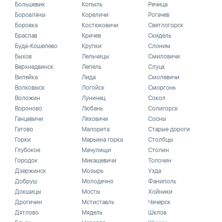
Большевик
Копыль
Речица
Боровляны
Кореличи
Рогачев
Боровка
Костюковичи
Светлогорск
Браслав
Кричев
Скидель
Буда-Кошелево
Крупки
Слоним
Быхов
Лельчицы
Смиловичи
Верхнедвинск
Лепель
Слуцк
Вилейка
Лида
Смолевичи
Волковыск
Логойск
Сморгонь
Воложин
Лунинец
Сокол
Вороново
Любань
Солигорск
Ганцевичи
Ляховичи
Сосны
Гатово
Малорита
Старые дороги
Горки
Марьина горка
Столбцы
Глубокое
Мачулищи
Столин
Городок
Микашевичи
Толочин
Дзержинск
Мозырь
Узда
Добруш
Молодечно
Фаниполь
Докшицы
Мосты
Хойники
Дрогичин
Мстиставль
Чечерск
Дятлово
Мядель
Шклов