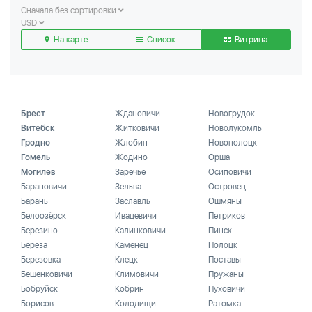
Сначала без сортировки
USD
На карте
Список
Витрина
Брест
Ждановичи
Новогрудок
Витебск
Житковичи
Новолукомль
Гродно
Жлобин
Новополоцк
Гомель
Жодино
Орша
Могилев
Заречье
Осиповичи
Барановичи
Зельва
Островец
Барань
Заславль
Ошмяны
Белоозёрск
Ивацевичи
Петриков
Березино
Калинковичи
Пинск
Береза
Каменец
Полоцк
Березовка
Клецк
Поставы
Бешенковичи
Климовичи
Пружаны
Бобруйск
Кобрин
Пуховичи
Борисов
Колодищи
Ратомка