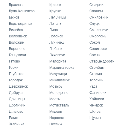
Браслав
Кричев
Скидель
Буда-Кошелево
Крупки
Слоним
Быхов
Лельчицы
Смиловичи
Верхнедвинск
Лепель
Слуцк
Вилейка
Лида
Смолевичи
Волковыск
Логойск
Сморгонь
Воложин
Лунинец
Сокол
Вороново
Любань
Солигорск
Ганцевичи
Ляховичи
Сосны
Гатово
Малорита
Старые дороги
Горки
Марьина горка
Столбцы
Глубокое
Мачулищи
Столин
Городок
Микашевичи
Толочин
Дзержинск
Мозырь
Узда
Добруш
Молодечно
Фаниполь
Докшицы
Мосты
Хойники
Дрогичин
Мстиставль
Чечерск
Дятлово
Мядель
Шклов
Ельск
Наровля
Щучин
Жабинка
Несвиж