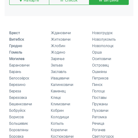
На карте
Список
Витрина
Брест
Ждановичи
Новогрудок
Витебск
Житковичи
Новолукомль
Гродно
Жлобин
Новополоцк
Гомель
Жодино
Орша
Могилев
Заречье
Осиповичи
Барановичи
Зельва
Островец
Барань
Заславль
Ошмяны
Белоозёрск
Ивацевичи
Петриков
Березино
Калинковичи
Пинск
Береза
Каменец
Полоцк
Березовка
Клецк
Поставы
Бешенковичи
Климовичи
Пружаны
Бобруйск
Кобрин
Пуховичи
Борисов
Колодищи
Ратомка
Большевик
Копыль
Речица
Боровляны
Кореличи
Рогачев
Боровка
Костюковичи
Светлогорск