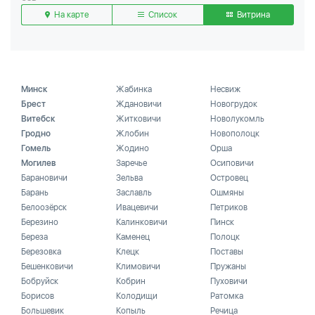
На карте
Список
Витрина
Минск
Жабинка
Несвиж
Брест
Ждановичи
Новогрудок
Витебск
Житковичи
Новолукомль
Гродно
Жлобин
Новополоцк
Гомель
Жодино
Орша
Могилев
Заречье
Осиповичи
Барановичи
Зельва
Островец
Барань
Заславль
Ошмяны
Белоозёрск
Ивацевичи
Петриков
Березино
Калинковичи
Пинск
Береза
Каменец
Полоцк
Березовка
Клецк
Поставы
Бешенковичи
Климовичи
Пружаны
Бобруйск
Кобрин
Пуховичи
Борисов
Колодищи
Ратомка
Большевик
Копыль
Речица