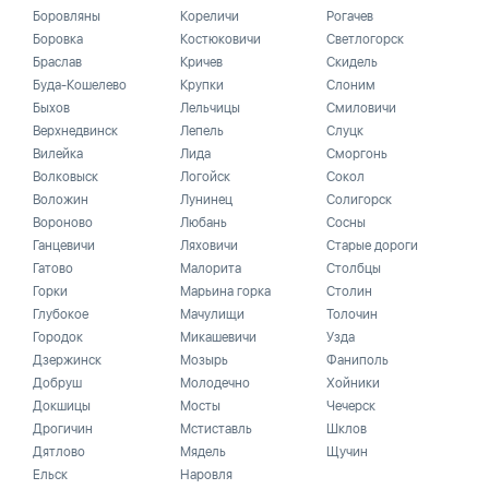
Боровляны
Кореличи
Рогачев
Боровка
Костюковичи
Светлогорск
Браслав
Кричев
Скидель
Буда-Кошелево
Крупки
Слоним
Быхов
Лельчицы
Смиловичи
Верхнедвинск
Лепель
Слуцк
Вилейка
Лида
Сморгонь
Волковыск
Логойск
Сокол
Воложин
Лунинец
Солигорск
Вороново
Любань
Сосны
Ганцевичи
Ляховичи
Старые дороги
Гатово
Малорита
Столбцы
Горки
Марьина горка
Столин
Глубокое
Мачулищи
Толочин
Городок
Микашевичи
Узда
Дзержинск
Мозырь
Фаниполь
Добруш
Молодечно
Хойники
Докшицы
Мосты
Чечерск
Дрогичин
Мстиставль
Шклов
Дятлово
Мядель
Щучин
Ельск
Наровля