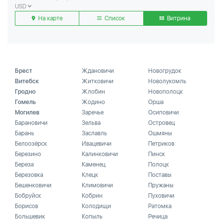
USD
На карте
Список
Витрина
Брест
Ждановичи
Новогрудок
Витебск
Житковичи
Новолукомль
Гродно
Жлобин
Новополоцк
Гомель
Жодино
Орша
Могилев
Заречье
Осиповичи
Барановичи
Зельва
Островец
Барань
Заславль
Ошмяны
Белоозёрск
Ивацевичи
Петриков
Березино
Калинковичи
Пинск
Береза
Каменец
Полоцк
Березовка
Клецк
Поставы
Бешенковичи
Климовичи
Пружаны
Бобруйск
Кобрин
Пуховичи
Борисов
Колодищи
Ратомка
Большевик
Копыль
Речица