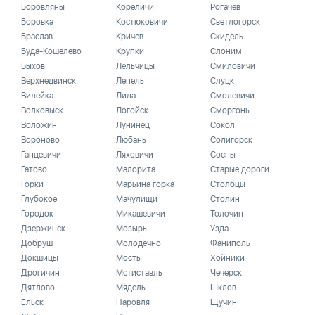
Боровляны
Кореличи
Рогачев
Боровка
Костюковичи
Светлогорск
Браслав
Кричев
Скидель
Буда-Кошелево
Крупки
Слоним
Быхов
Лельчицы
Смиловичи
Верхнедвинск
Лепель
Слуцк
Вилейка
Лида
Смолевичи
Волковыск
Логойск
Сморгонь
Воложин
Лунинец
Сокол
Вороново
Любань
Солигорск
Ганцевичи
Ляховичи
Сосны
Гатово
Малорита
Старые дороги
Горки
Марьина горка
Столбцы
Глубокое
Мачулищи
Столин
Городок
Микашевичи
Толочин
Дзержинск
Мозырь
Узда
Добруш
Молодечно
Фаниполь
Докшицы
Мосты
Хойники
Дрогичин
Мстиставль
Чечерск
Дятлово
Мядель
Шклов
Ельск
Наровля
Щучин