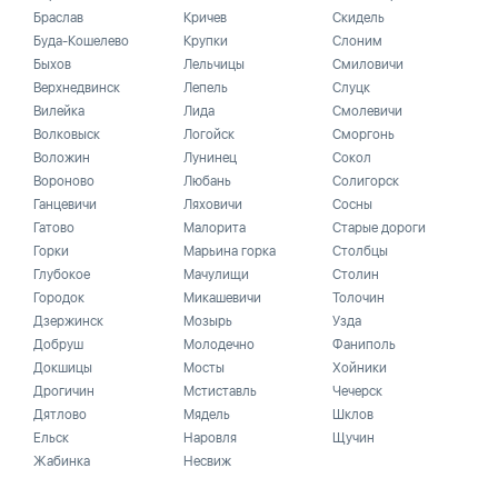
Браслав
Кричев
Скидель
Буда-Кошелево
Крупки
Слоним
Быхов
Лельчицы
Смиловичи
Верхнедвинск
Лепель
Слуцк
Вилейка
Лида
Смолевичи
Волковыск
Логойск
Сморгонь
Воложин
Лунинец
Сокол
Вороново
Любань
Солигорск
Ганцевичи
Ляховичи
Сосны
Гатово
Малорита
Старые дороги
Горки
Марьина горка
Столбцы
Глубокое
Мачулищи
Столин
Городок
Микашевичи
Толочин
Дзержинск
Мозырь
Узда
Добруш
Молодечно
Фаниполь
Докшицы
Мосты
Хойники
Дрогичин
Мстиставль
Чечерск
Дятлово
Мядель
Шклов
Ельск
Наровля
Щучин
Жабинка
Несвиж