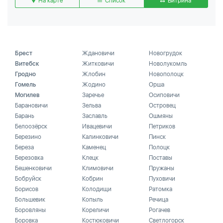
На карте
Список
Витрина
Брест
Ждановичи
Новогрудок
Витебск
Житковичи
Новолукомль
Гродно
Жлобин
Новополоцк
Гомель
Жодино
Орша
Могилев
Заречье
Осиповичи
Барановичи
Зельва
Островец
Барань
Заславль
Ошмяны
Белоозёрск
Ивацевичи
Петриков
Березино
Калинковичи
Пинск
Береза
Каменец
Полоцк
Березовка
Клецк
Поставы
Бешенковичи
Климовичи
Пружаны
Бобруйск
Кобрин
Пуховичи
Борисов
Колодищи
Ратомка
Большевик
Копыль
Речица
Боровляны
Кореличи
Рогачев
Боровка
Костюковичи
Светлогорск