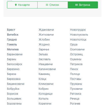
На карте
Список
Витрина
Брест
Ждановичи
Новогрудок
Витебск
Житковичи
Новолукомль
Гродно
Жлобин
Новополоцк
Гомель
Жодино
Орша
Могилев
Заречье
Осиповичи
Барановичи
Зельва
Островец
Барань
Заславль
Ошмяны
Белоозёрск
Ивацевичи
Петриков
Березино
Калинковичи
Пинск
Береза
Каменец
Полоцк
Березовка
Клецк
Поставы
Бешенковичи
Климовичи
Пружаны
Бобруйск
Кобрин
Пуховичи
Борисов
Колодищи
Ратомка
Большевик
Копыль
Речица
Боровляны
Кореличи
Рогачев