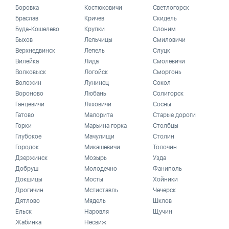
Боровка
Костюковичи
Светлогорск
Браслав
Кричев
Скидель
Буда-Кошелево
Крупки
Слоним
Быхов
Лельчицы
Смиловичи
Верхнедвинск
Лепель
Слуцк
Вилейка
Лида
Смолевичи
Волковыск
Логойск
Сморгонь
Воложин
Лунинец
Сокол
Вороново
Любань
Солигорск
Ганцевичи
Ляховичи
Сосны
Гатово
Малорита
Старые дороги
Горки
Марьина горка
Столбцы
Глубокое
Мачулищи
Столин
Городок
Микашевичи
Толочин
Дзержинск
Мозырь
Узда
Добруш
Молодечно
Фаниполь
Докшицы
Мосты
Хойники
Дрогичин
Мстиставль
Чечерск
Дятлово
Мядель
Шклов
Ельск
Наровля
Щучин
Жабинка
Несвиж