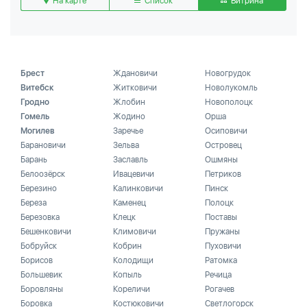
На карте
Список
Витрина
Брест
Ждановичи
Новогрудок
Витебск
Житковичи
Новолукомль
Гродно
Жлобин
Новополоцк
Гомель
Жодино
Орша
Могилев
Заречье
Осиповичи
Барановичи
Зельва
Островец
Барань
Заславль
Ошмяны
Белоозёрск
Ивацевичи
Петриков
Березино
Калинковичи
Пинск
Береза
Каменец
Полоцк
Березовка
Клецк
Поставы
Бешенковичи
Климовичи
Пружаны
Бобруйск
Кобрин
Пуховичи
Борисов
Колодищи
Ратомка
Большевик
Копыль
Речица
Боровляны
Кореличи
Рогачев
Боровка
Костюковичи
Светлогорск