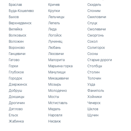
Браслав
Кричев
Скидель
Буда-Кошелево
Крупки
Слоним
Быхов
Лельчицы
Смиловичи
Верхнедвинск
Лепель
Слуцк
Вилейка
Лида
Смолевичи
Волковыск
Логойск
Сморгонь
Воложин
Лунинец
Сокол
Вороново
Любань
Солигорск
Ганцевичи
Ляховичи
Сосны
Гатово
Малорита
Старые дороги
Горки
Марьина горка
Столбцы
Глубокое
Мачулищи
Столин
Городок
Микашевичи
Толочин
Дзержинск
Мозырь
Узда
Добруш
Молодечно
Фаниполь
Докшицы
Мосты
Хойники
Дрогичин
Мстиставль
Чечерск
Дятлово
Мядель
Шклов
Ельск
Наровля
Щучин
Жабинка
Несвиж