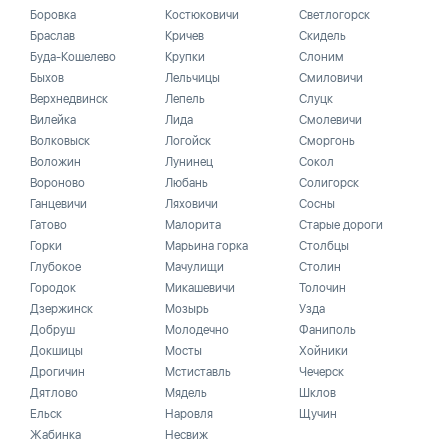
Боровка
Костюковичи
Светлогорск
Браслав
Кричев
Скидель
Буда-Кошелево
Крупки
Слоним
Быхов
Лельчицы
Смиловичи
Верхнедвинск
Лепель
Слуцк
Вилейка
Лида
Смолевичи
Волковыск
Логойск
Сморгонь
Воложин
Лунинец
Сокол
Вороново
Любань
Солигорск
Ганцевичи
Ляховичи
Сосны
Гатово
Малорита
Старые дороги
Горки
Марьина горка
Столбцы
Глубокое
Мачулищи
Столин
Городок
Микашевичи
Толочин
Дзержинск
Мозырь
Узда
Добруш
Молодечно
Фаниполь
Докшицы
Мосты
Хойники
Дрогичин
Мстиставль
Чечерск
Дятлово
Мядель
Шклов
Ельск
Наровля
Щучин
Жабинка
Несвиж