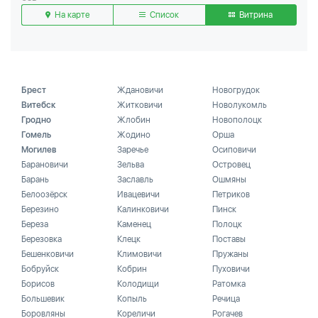
На карте
Список
Витрина
Брест
Ждановичи
Новогрудок
Витебск
Житковичи
Новолукомль
Гродно
Жлобин
Новополоцк
Гомель
Жодино
Орша
Могилев
Заречье
Осиповичи
Барановичи
Зельва
Островец
Барань
Заславль
Ошмяны
Белоозёрск
Ивацевичи
Петриков
Березино
Калинковичи
Пинск
Береза
Каменец
Полоцк
Березовка
Клецк
Поставы
Бешенковичи
Климовичи
Пружаны
Бобруйск
Кобрин
Пуховичи
Борисов
Колодищи
Ратомка
Большевик
Копыль
Речица
Боровляны
Кореличи
Рогачев