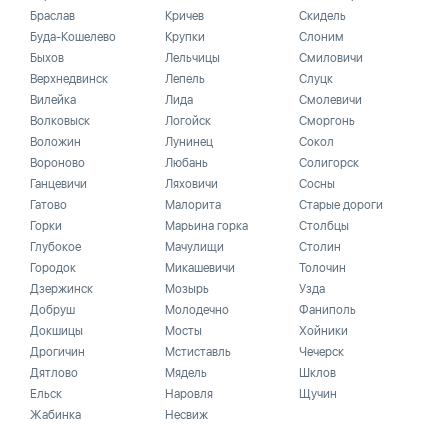
Браслав
Кричев
Скидель
Буда-Кошелево
Крупки
Слоним
Быхов
Лельчицы
Смиловичи
Верхнедвинск
Лепель
Слуцк
Вилейка
Лида
Смолевичи
Волковыск
Логойск
Сморгонь
Воложин
Лунинец
Сокол
Вороново
Любань
Солигорск
Ганцевичи
Ляховичи
Сосны
Гатово
Малорита
Старые дороги
Горки
Марьина горка
Столбцы
Глубокое
Мачулищи
Столин
Городок
Микашевичи
Толочин
Дзержинск
Мозырь
Узда
Добруш
Молодечно
Фаниполь
Докшицы
Мосты
Хойники
Дрогичин
Мстиставль
Чечерск
Дятлово
Мядель
Шклов
Ельск
Наровля
Щучин
Жабинка
Несвиж