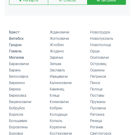
На карте
Список
Витрина
Брест
Ждановичи
Новогрудок
Витебск
Житковичи
Новолукомль
Гродно
Жлобин
Новополоцк
Гомель
Жодино
Орша
Могилев
Заречье
Осиповичи
Барановичи
Зельва
Островец
Барань
Заславль
Ошмяны
Белоозёрск
Ивацевичи
Петриков
Березино
Калинковичи
Пинск
Береза
Каменец
Полоцк
Березовка
Клецк
Поставы
Бешенковичи
Климовичи
Пружаны
Бобруйск
Кобрин
Пуховичи
Борисов
Колодищи
Ратомка
Большевик
Копыль
Речица
Боровляны
Кореличи
Рогачев
Боровка
Костюковичи
Светлогорск