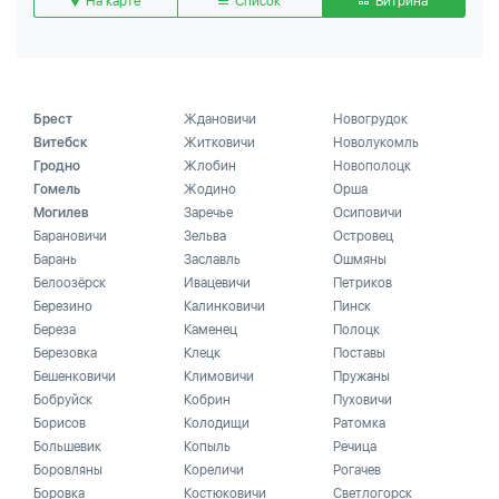
На карте
Список
Витрина
Брест
Ждановичи
Новогрудок
Витебск
Житковичи
Новолукомль
Гродно
Жлобин
Новополоцк
Гомель
Жодино
Орша
Могилев
Заречье
Осиповичи
Барановичи
Зельва
Островец
Барань
Заславль
Ошмяны
Белоозёрск
Ивацевичи
Петриков
Березино
Калинковичи
Пинск
Береза
Каменец
Полоцк
Березовка
Клецк
Поставы
Бешенковичи
Климовичи
Пружаны
Бобруйск
Кобрин
Пуховичи
Борисов
Колодищи
Ратомка
Большевик
Копыль
Речица
Боровляны
Кореличи
Рогачев
Боровка
Костюковичи
Светлогорск