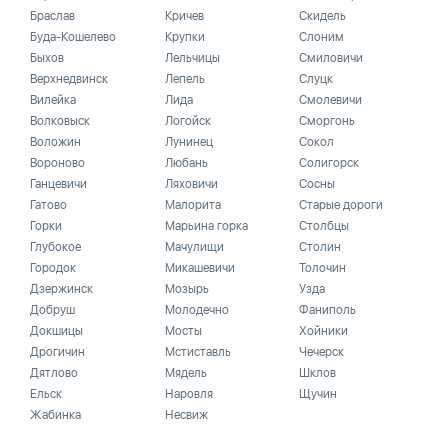
Браслав
Кричев
Скидель
Буда-Кошелево
Крупки
Слоним
Быхов
Лельчицы
Смиловичи
Верхнедвинск
Лепель
Слуцк
Вилейка
Лида
Смолевичи
Волковыск
Логойск
Сморгонь
Воложин
Лунинец
Сокол
Вороново
Любань
Солигорск
Ганцевичи
Ляховичи
Сосны
Гатово
Малорита
Старые дороги
Горки
Марьина горка
Столбцы
Глубокое
Мачулищи
Столин
Городок
Микашевичи
Толочин
Дзержинск
Мозырь
Узда
Добруш
Молодечно
Фаниполь
Докшицы
Мосты
Хойники
Дрогичин
Мстиставль
Чечерск
Дятлово
Мядель
Шклов
Ельск
Наровля
Щучин
Жабинка
Несвиж