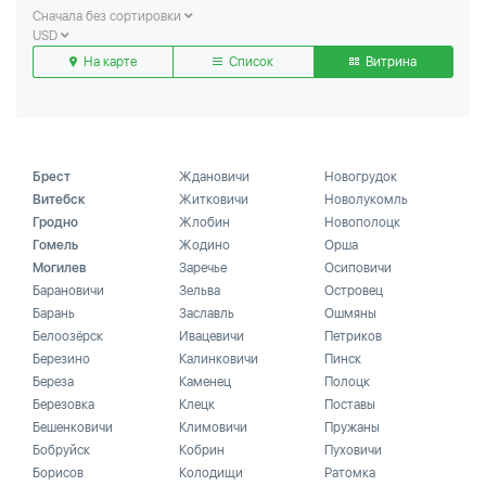
Сначала без сортировки
USD
На карте
Список
Витрина
Брест
Ждановичи
Новогрудок
Витебск
Житковичи
Новолукомль
Гродно
Жлобин
Новополоцк
Гомель
Жодино
Орша
Могилев
Заречье
Осиповичи
Барановичи
Зельва
Островец
Барань
Заславль
Ошмяны
Белоозёрск
Ивацевичи
Петриков
Березино
Калинковичи
Пинск
Береза
Каменец
Полоцк
Березовка
Клецк
Поставы
Бешенковичи
Климовичи
Пружаны
Бобруйск
Кобрин
Пуховичи
Борисов
Колодищи
Ратомка