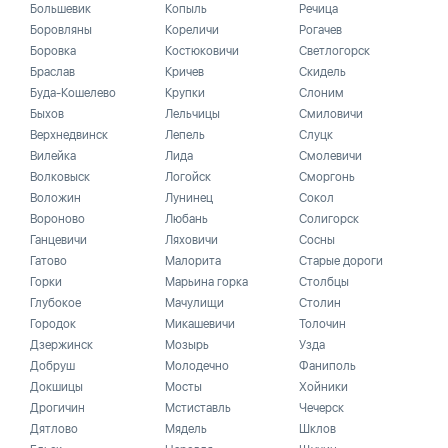
Большевик
Копыль
Речица
Боровляны
Кореличи
Рогачев
Боровка
Костюковичи
Светлогорск
Браслав
Кричев
Скидель
Буда-Кошелево
Крупки
Слоним
Быхов
Лельчицы
Смиловичи
Верхнедвинск
Лепель
Слуцк
Вилейка
Лида
Смолевичи
Волковыск
Логойск
Сморгонь
Воложин
Лунинец
Сокол
Вороново
Любань
Солигорск
Ганцевичи
Ляховичи
Сосны
Гатово
Малорита
Старые дороги
Горки
Марьина горка
Столбцы
Глубокое
Мачулищи
Столин
Городок
Микашевичи
Толочин
Дзержинск
Мозырь
Узда
Добруш
Молодечно
Фаниполь
Докшицы
Мосты
Хойники
Дрогичин
Мстиставль
Чечерск
Дятлово
Мядель
Шклов