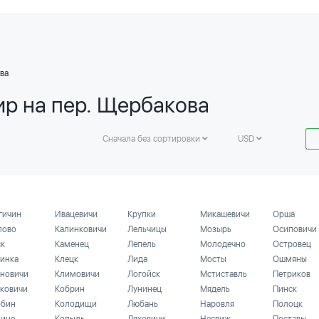
ва
ир на пер. Щербакова
Сначала без сортировки
USD
гичин
Ивацевичи
Крупки
Микашевичи
Орша
лово
Калинковичи
Лельчицы
Мозырь
Осиповичи
ск
Каменец
Лепель
Молодечно
Островец
инка
Клецк
Лида
Мосты
Ошмяны
новичи
Климовичи
Логойск
Мстиставль
Петриков
ковичи
Кобрин
Лунинец
Мядель
Пинск
бин
Колодищи
Любань
Наровля
Полоцк