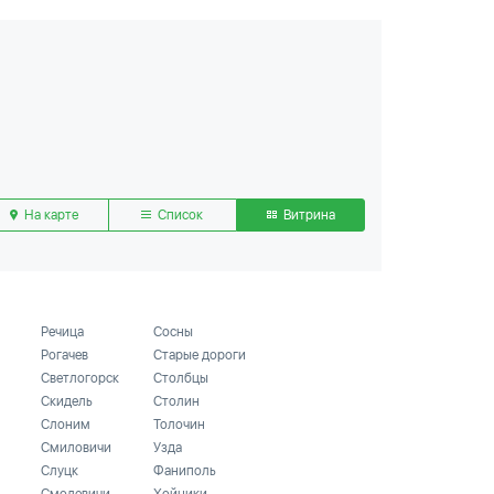
На карте
Список
Витрина
Речица
Сосны
Рогачев
Старые дороги
Светлогорск
Столбцы
Скидель
Столин
Слоним
Толочин
Смиловичи
Узда
Слуцк
Фаниполь