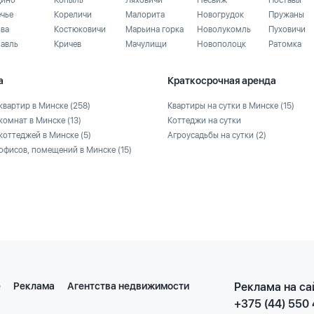
ино
Копыль
Ляховичи
Несвиж
Поставы
ечье
Кореличи
Малорита
Новогрудок
Пружаны
ьва
Костюковичи
Марьина горка
Новолукомль
Пуховичи
лавль
Кричев
Мачулищи
Новополоцк
Ратомка
а
Краткосрочная аренда
квартир в Минске
(258)
Квартиры на сутки в Минске
(15)
комнат в Минске
(13)
Коттеджи на сутки
коттеджей в Минске
(5)
Агроусадьбы на сутки
(2)
офисов, помещений в Минске
(15)
е
Реклама
Агентства недвижимости
Реклама на са
+375 (44) 550