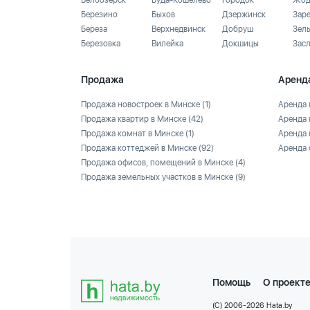
Белоозёрск
Буда-Кошелево
Городок
Жод
Березино
Быхов
Дзержинск
Зар
Береза
Верхнедвинск
Добруш
Зел
Березовка
Вилейка
Докшицы
Зас
Продажа
Аренд
Продажа новостроек в Минске
(1)
Аренда 
Продажа квартир в Минске
(42)
Аренда 
Продажа комнат в Минске
(1)
Аренда 
Продажа коттеджей в Минске
(92)
Аренда 
Продажа офисов, помещений в Минске
(4)
Продажа земельных участков в Минске
(9)
Помощь
О проект
(C) 2006-2026 Hata.by