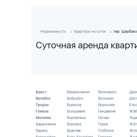
Недвижимость
Квартиры на сутки
пер. Щербако
Суточная аренда кварт
Брест
Бешенковичи
Волковыск
Дро
Витебск
Бобруйск
Воложин
Дят
Гродно
Борисов
Вороново
Ель
Гомель
Большевик
Ганцевичи
Жаб
Могилев
Боровляны
Гатово
Жда
Барановичи
Боровка
Горки
Жит
Барань
Браслав
Глубокое
Жло