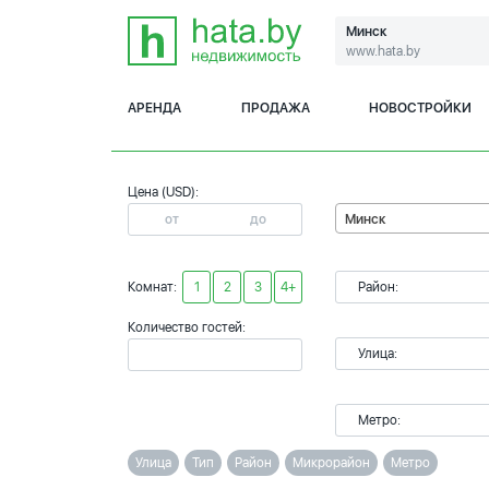
Минск
www.hata.by
АРЕНДА
ПРОДАЖА
НОВОСТРОЙКИ
Цена (USD):
Минск
Комнат:
1
2
3
4+
Район:
Количество гостей:
Улица:
Метро:
Улица
Тип
Район
Микрорайон
Метро