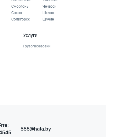
Смолевичи
Хойники
Сморгонь
Чечерск
Сокол
Шклов
Солигорск
Щучин
Услуги
Грузоперевозки
йте:
555@hata.by
 4545