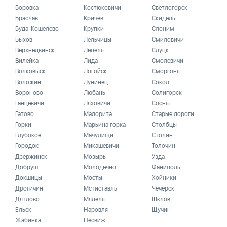
Боровка
Костюковичи
Светлогорск
Браслав
Кричев
Скидель
Буда-Кошелево
Крупки
Слоним
Быхов
Лельчицы
Смиловичи
Верхнедвинск
Лепель
Слуцк
Вилейка
Лида
Смолевичи
Волковыск
Логойск
Сморгонь
Воложин
Лунинец
Сокол
Вороново
Любань
Солигорск
Ганцевичи
Ляховичи
Сосны
Гатово
Малорита
Старые дороги
Горки
Марьина горка
Столбцы
Глубокое
Мачулищи
Столин
Городок
Микашевичи
Толочин
Дзержинск
Мозырь
Узда
Добруш
Молодечно
Фаниполь
Докшицы
Мосты
Хойники
Дрогичин
Мстиставль
Чечерск
Дятлово
Мядель
Шклов
Ельск
Наровля
Щучин
Жабинка
Несвиж