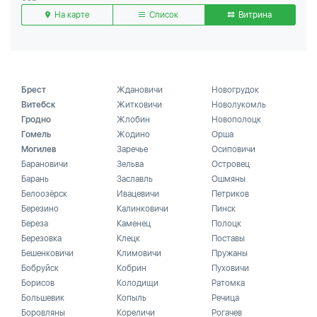
На карте
Список
Витрина
Брест
Ждановичи
Новогрудок
Витебск
Житковичи
Новолукомль
Гродно
Жлобин
Новополоцк
Гомель
Жодино
Орша
Могилев
Заречье
Осиповичи
Барановичи
Зельва
Островец
Барань
Заславль
Ошмяны
Белоозёрск
Ивацевичи
Петриков
Березино
Калинковичи
Пинск
Береза
Каменец
Полоцк
Березовка
Клецк
Поставы
Бешенковичи
Климовичи
Пружаны
Бобруйск
Кобрин
Пуховичи
Борисов
Колодищи
Ратомка
Большевик
Копыль
Речица
Боровляны
Кореличи
Рогачев