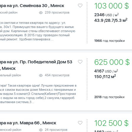
103 000 
ра на ул. Семёнова 30 , Минск
нский район
239 просмотров
2346
2
USD / м
2
43.9 /28.7/5.3 м
я светлая и теплая квартира по адресу: ул.
а, 30к1. Преимущества вашего будущего жилья:
й дом: Кирпичные стены обеспечивают отличную
 шумоизоляцию. В 2015 году проведен полный
ный ремонт. Удобная планировка:...
1966
год постройки
625 000 
ира на ул. Пр. Победителей Дом 53
 , Минск
4167
2
USD / м
ральный район
454 просмотров
2
150 /112 м
тира! Такая квартира одна! Лучшее предложение в
м,в самом высоком доме Минска,с панорамным и
м видом.5 комнат(3 Спальни/Кабинет/Просторная
2018
год постройки
 с видом на весь город себе),2 санузла,гардероб.
вытяжная система,3...
102 500 $
ра на ул. Мавра 66 , Минск
зенский район
24 просмотров
2