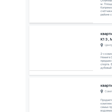
Отличная
м. Площа
Капремон
счётчик
районе с
кварт
К1 3 ,
Цент
2-х комн
Немиге.С
предмес
спорта. 
дубовый 
кварти
Сове
Продает
комплек
самых п
водоемо