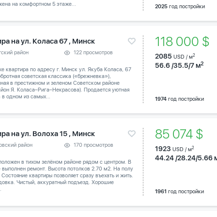
ена на комфортном 5 этаже...
2025
год постройки
118 000 $
ра на ул. Коласа 67 , Минск
тский район
122 просмотров
2085
2
USD / м
2
56.6 /35.5/7 м
е квартира по адресу г. Минск ул. Якуба Коласа, 67
бротная советская классика («брежневка»),
нная в престижном и зеленом Советском районе
йон Я. Коласа–Рига–Некрасова). Продается уютная
 в одном из самых...
1974
год постройки
85 074 $
ра на ул. Волоха 15 , Минск
овский район
170 просмотров
1923
2
USD / м
44.24 /28.24/5.66 
оложен в тихом зелёном районе рядом с центром. В
 выполнен ремонт. Высота потолков 2.70 м2. На полу
 Состояние квартиры позволяет сразу въехать и жить.
довка. Чистый, аккуратный подъезд. Хорошие
.
1961
год постройки