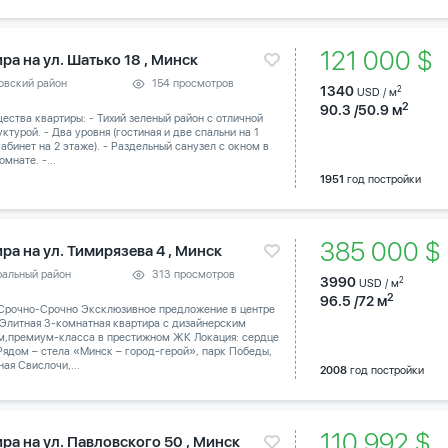
121 000 $
ра на ул. Шатько 18 , Минск
овский район
154 просмотров
1340
2
USD / м
2
90.3 /50.9 м
ства квартиры: - Тихий зеленый район с отличной
ктурой. - Два уровня (гостиная и две спальни на 1
абинет на 2 этаже). - Раздельный санузел с окном в
омнате. -...
1951
год постройки
385 000 
ра на ул. Тимирязева 4 , Минск
ральный район
313 просмотров
3990
2
USD / м
2
96.5 /72 м
Срочно-Срочно Эксклюзивное предложение в центре
 Элитная 3-комнатная квартира с дизайнерским
м,премиум-класса в престижном ЖК Локация: сердце
Рядом – стела «Минск – город-герой», парк Победы,
ая Свислочи,...
2008
год постройки
110 992 $
ра на ул. Павловского 50 , Минск