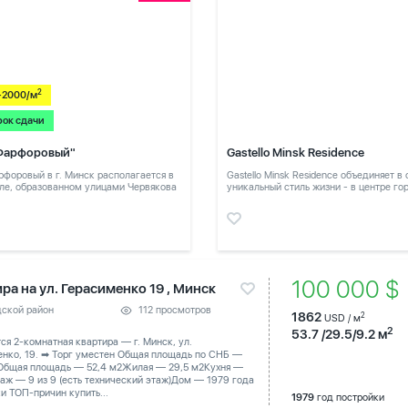
2
-2000/м
рок сдачи
Фарфоровый"
Gastello Minsk Residence
форовый в г. Минск располагается в
Gastello Minsk Residence объединяет в
ле, образованном улицами Червякова
уникальный стиль жизни - в центре го
в тихом месте
100 000 
ра на ул. Герасименко 19 , Минск
дской район
112 просмотров
1862
2
USD / м
2
53.7 /29.5/9.2 м
тся 2-комнатная квартира — г. Минск, ул.
енко, 19. ➡ Торг уместен Общая площадь по СНБ —
 Общая площадь — 52,4 м2Жилая — 29,5 м2Кухня —
аж — 9 из 9 (есть технический этаж)Дом — 1979 года
и ТОП-причин купить...
1979
год постройки