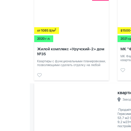
2
от 1085 $/м
$1500
2020 г.п.
2021 с
Жилой комплекс «Уручский-2» дом
МК "
№35
МК Фар
кварта
Квартиры с функциональными планировками,
позволяющими сделать отделку на любой
вкус.
кварти
Заво
️ Продаё
Герасим
53,7 м2
9,2 м2Эт
постройк