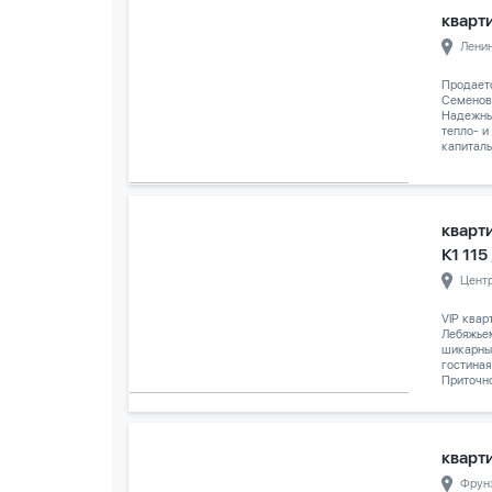
кварти
Лени
Продаетс
Семенов
Надежны
тепло- и
капиталь
кварт
К1 115
Цент
VIP квар
Лебяжье
шикарны
гостиная
Приточно
кварти
Фрун