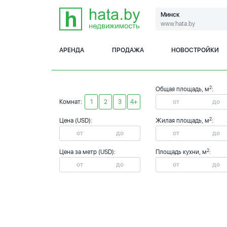
Минск
www.hata.by
АРЕНДА
ПРОДАЖА
НОВОСТРОЙКИ
2
Общая площадь, м
:
Комнат:
1
2
3
4+
2
Цена (USD):
Жилая площадь, м
:
2
Цена за метр (USD):
Площадь кухни, м
: