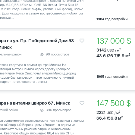
 планировка - чешский проект. Высота потолков 2,64
дь: 64.9/38.4/9кв.м.. СНБ-66.9кв.м. Этаж 5 из 12
т 2019 года: новые лифты, утеплённый фасад, новые
и. Дом находится в самом востребованном и обжитом
толицы....
1984
год постройки
137 000 $
ира на ул. Пр. Победителей Дом 53
 Минск
3142
2
USD / м
ральный район
90 просмотров
2
43.6 /26.7/5.9 м
атная квартира в самом центре Минска.На
танция метро Немига через дорогу.Троицкое
тье.Рядом Река Свислочь,Галерея Минск,Дворец
1965
год постройки
В доме был капремонт , все поменяно, отличный
паркет , стеклопакеты , стены...
147 500 $
ра на виталия цвирко 67 , Минск
тский район
396 просмотров
2221
2
USD / м
2
66.4 /56.8 м
ся современная евротрехкомнатная квартира в жилом
се «Северный Берег», дом «Эдэн» - в одном из
ривлекательных районов рядом с живописным
м. Квартира общей площадью 66,4 м2 (по СНБ)