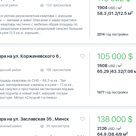
дской район
133 просмотров
1904
2
USD / м
2
58.3 /31.2/12.5 м
ся уютная двухкомнатная квартира с хорошим
 — заезжай и живи! Описание и характеристики:
 квартиры частично с мебелью общая площадь по
 раздельные комнаты и раздельный санузел большая
кухня 12.5 кв.м. хорошие,...
2014
год постройки
105 000 
ра на ул. Корженевского 6 ,
к
1608
2
USD / м
брьский район
158 просмотров
65.29 /43.32/7.08 
ощадь квартиры по СНБ – 65,3 м.кв., Три
ые, изолированные комнаты и кухня – 7,1 м.кв.,
ый санузел и просторная застекленная лоджия.
1977
год постройки
ый подъезд и новый лифт, хорошие соседи.
уктура: Метро «Слуцкий гостинец»...
138 000 $
ра на ул. Заславская 35 , Минск
ральный район
35 просмотров
2126
2
USD / м
2
64.9 /38.4/9 м