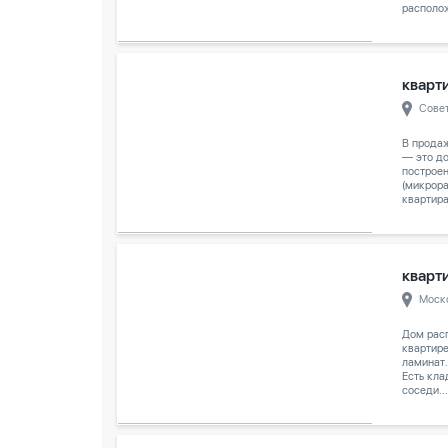
располож
кварти
Сове
В продаж
— это до
построе
(микрора
квартира
кварти
Моск
Дом расп
квартире
ламинат.
Есть кла
соседи...