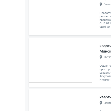
Заво
Продаёт
ремонтом
продажа
СНБ 61.1
удобная 
кварти
Минс
Октя
Общая пл
просторн
раздельн
Аккуратн
Инфрастр
кварти
Цент