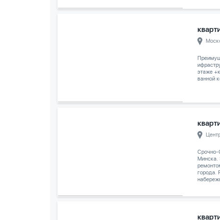
кварти
Моск
Преимуще
ифрастру
этаже +к
ванной к
кварти
Цент
Срочно-
Минска.
ремонто
города. 
набережн
кварти