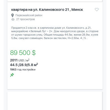
квартира на ул. Калиновского 21 , Минск
Первомайский район
27 просмотров
Продается 2 ком.кв. в кирпичном доме ул. Калиновского, д.21,
микрорайоне «Зеленый Луг – 2». Дом находится во дворе, в стороне
от шума городских улиц. Общая площадь 44,5м, жилая 28,9м, кухня
5,8м, санузел совмещен, балкон застеклен, Н=2,50м, 4 / 5...
89 500 $
2011
2
USD / м
2
44.5 /28.9/5.8 м
1963
год постройки