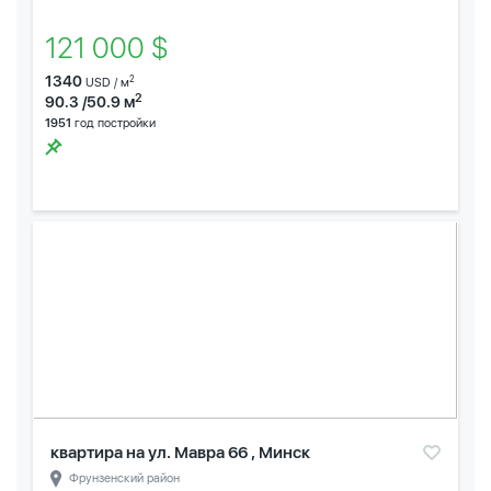
121 000 $
1340
2
USD / м
2
90.3 /50.9 м
1951
год постройки
квартира на ул. Мавра 66 , Минск
Фрунзенский район