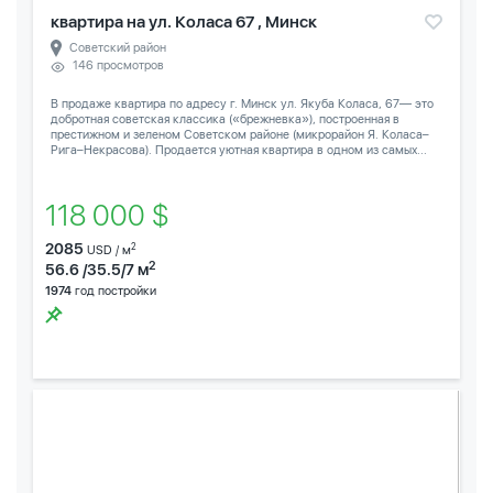
квартира на ул. Коласа 67 , Минск
Советский район
146 просмотров
В продаже квартира по адресу г. Минск ул. Якуба Коласа, 67— это
добротная советская классика («брежневка»), построенная в
престижном и зеленом Советском районе (микрорайон Я. Коласа–
Рига–Некрасова). Продается уютная квартира в одном из самых...
118 000 $
2085
2
USD / м
2
56.6 /35.5/7 м
1974
год постройки