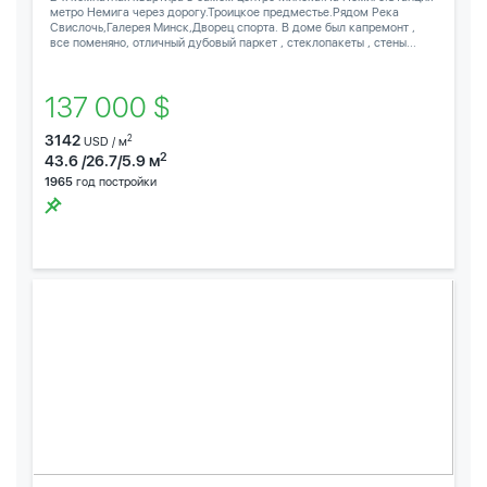
метро Немига через дорогу.Троицкое предместье.Рядом Река
Свислочь,Галерея Минск,Дворец спорта. В доме был капремонт ,
все поменяно, отличный дубовый паркет , стеклопакеты , стены...
137 000 $
3142
2
USD / м
2
43.6 /26.7/5.9 м
1965
год постройки