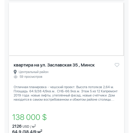
квартира на ул. Заславская 35 , Минск
Центральный район
59 просмотров
Отличная планировка - чешский проект. Высота потолков 2,64 м.
Площадь: 64.9/38.4/9кв.м.. СНБ-66.9кв.м. Этаж 5 из 12 Капремонт
2019 года: новые лифты, утеплённый фасад, новые счётчики. Дом
находится в самом востребованном и обжитом районе столицы....
138 000 $
2126
2
USD / м
2
64.9 /38.4/9 м