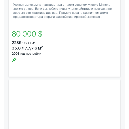
Уютная однокомнатная квартира в тихом зеленом уголке Минска
,прямо у леса. Если вы любите тишину ,спокойствие и прогулки по
лесу ,то это квартира для вас. Прямо у леса ,в кирпичном доме
продается квартира с оригинальной планировкой ,которая...
80 000 $
2235
2
USD / м
2
35.8 /17.7/7.6 м
2001
год постройки