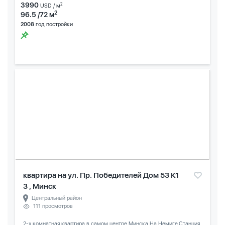
3990
2
USD / м
2
96.5 /72 м
2008
год постройки
квартира на ул. Пр. Победителей Дом 53 К1
3 , Минск
Центральный район
111 просмотров
2-х комнатная квартира в самом центре Минска.На Немиге.Станция