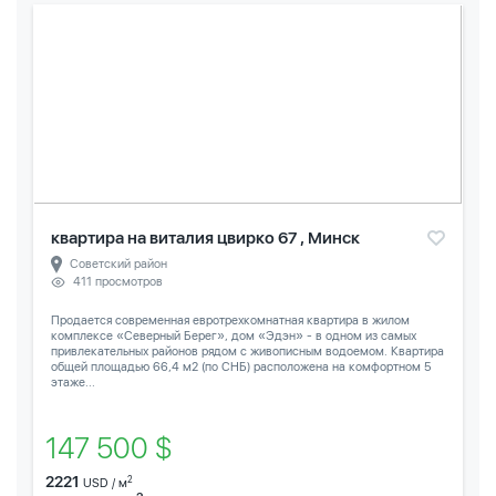
квартира на виталия цвирко 67 , Минск
Советский район
411 просмотров
Продается современная евротрехкомнатная квартира в жилом
комплексе «Северный Берег», дом «Эдэн» - в одном из самых
привлекательных районов рядом с живописным водоемом. Квартира
общей площадью 66,4 м2 (по СНБ) расположена на комфортном 5
этаже...
147 500 $
2221
2
USD / м