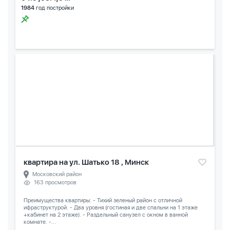
1984
год постройки
квартира на ул. Шатько 18 , Минск
Московский район
163 просмотров
Преимущества квартиры: - Тихий зеленый район с отличной
ифраструктурой. - Два уровня (гостиная и две спальни на 1 этаже
+кабинет на 2 этаже). - Раздельный санузел с окном в ванной
комнате. -...