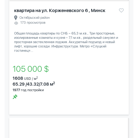
квартира на ул. Корженевского 6 , Минск
Октябрьский район
173 просмотров
Общая площадь квартиры по СНБ – 65,3 м.кв., Три просторные,
изолированные комнаты и кухня – 7,1 м.кв., раздельный санузел и
просторная застекленная лоджия. Аккуратный подъезд и новый
лифт, хорошие соседи. Инфраструктура: Метро «Слуцкий
гостинец»...
105 000 $
1608
2
USD / м
2
65.29 /43.32/7.08 м
1977
год постройки