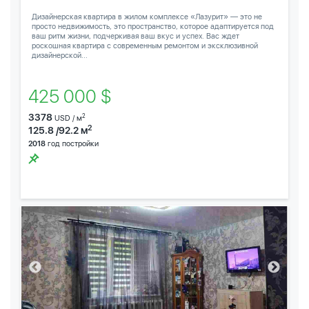
Дизайнерская квартира в жилом комплексе «Лазурит» — это не
просто недвижимость, это пространство, которое адаптируется под
ваш ритм жизни, подчеркивая ваш вкус и успех. Вас ждет
роскошная квартира с современным ремонтом и эксклюзивной
дизайнерской...
425 000 $
3378
2
USD / м
2
125.8 /92.2 м
2018
год постройки