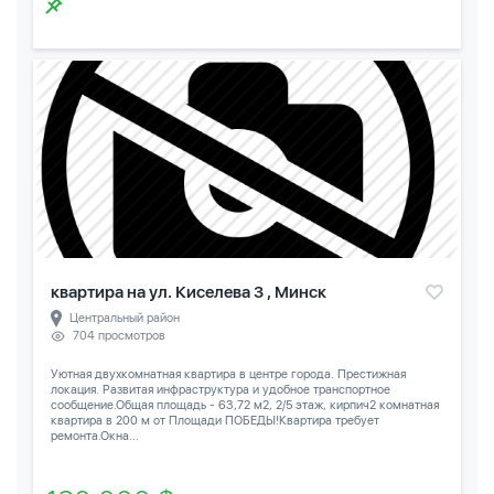
квартира на ул. Киселева 3 , Минск
Центральный район
704 просмотров
Уютная двухкомнатная квартира в центре города. Престижная
локация. Развитая инфраструктура и удобное транспортное
сообщение.Общая площадь - 63,72 м2, 2/5 этаж, кирпич2 комнатная
квартира в 200 м от Площади ПОБЕДЫ!Квартира требует
ремонта.Окна...