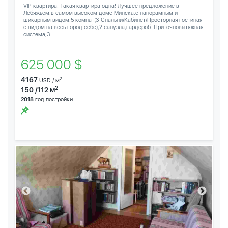
VIP квартира! Такая квартира одна! Лучшее предложение в
Лебяжьем,в самом высоком доме Минска,с панорамным и
шикарным видом.5 комнат(3 Спальни/Кабинет/Просторная гостиная
с видом на весь город себе),2 санузла,гардероб. Приточновытяжная
система,3...
625 000 $
4167
2
USD / м
2
150 /112 м
2018
год постройки