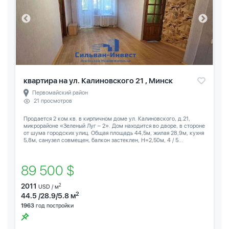
квартира на ул. Калиновского 21 , Минск
Первомайский район
21 просмотров
Продается 2 ком.кв. в кирпичном доме ул. Калиновского, д.21,
микрорайоне «Зеленый Луг – 2». Дом находится во дворе, в стороне
от шума городских улиц. Общая площадь 44,5м, жилая 28,9м, кухня
5,8м, санузел совмещен, балкон застеклен, Н=2,50м, 4 / 5...
89 500 $
2011
2
USD / м
2
44.5 /28.9/5.8 м
1963
год постройки