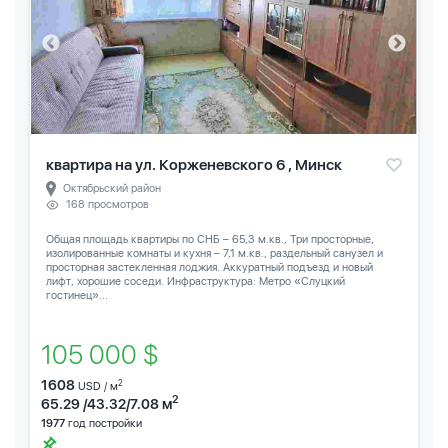
квартира на ул. Корженевского 6 , Минск
Октябрьский район
168 просмотров
Общая площадь квартиры по СНБ – 65,3 м.кв., Три просторные,
изолированные комнаты и кухня – 7,1 м.кв., раздельный санузел и
просторная застекленная лоджия. Аккуратный подъезд и новый
лифт, хорошие соседи. Инфраструктура: Метро «Слуцкий
гостинец»...
105 000 $
1608
2
USD / м
2
65.29 /43.32/7.08 м
1977
год постройки