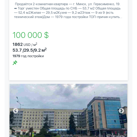
️ Продаётся 2-комнатная квартира — г. Минск, ул. Герасименко, 19.
➡ Торг уместен Общая площадь по СНБ — 53,7 м2 Общая площадь
— 52,4 м2Жилая — 29,5 м2Кухня — 9,2 м2Этаж — 9 из 9 (есть
технический этаж)Дом — 1979 года постройки ТОП-причин купить...
100 000 $
1862
2
USD / м
2
53.7 /29.5/9.2 м
1979
год постройки