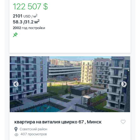
122 507 $
2101
2
USD / м
2
58.3 /31.2 м
2002
год постройки
квартира на виталия цвирко 67 , Минск
Советский район
407 просмотров