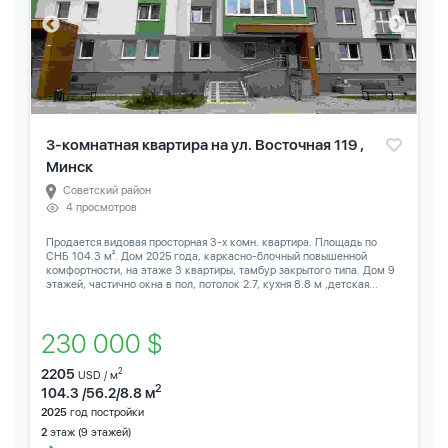
3-комнатная квартира на ул. Восточная 119 ,
Минск
Советский район
4 просмотров
Продается видовая просторная 3-х комн. квартира. Площадь по
СНБ 104.3 м². Дом 2025 года, каркасно-блочный повышенной
комфортности, на этаже 3 квартиры, тамбур закрытого типа. Дом 9
этажей, частично окна в пол, потолок 2.7, кухня 8.8 м ,детская...
230 000 $
2205
2
USD / м
2
104.3 /56.2/8.8 м
2025
год постройки
2
этаж (9 этажей)