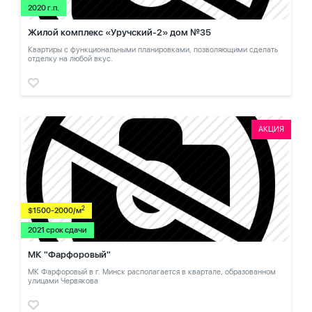
2020 г.п.
Жилой комплекс «Уручский-2» дом №35
Квартиры с функциональными планировками, позволяющими сделать
отделку на любой вкус.
АКЦИЯ
2
$1500-2000/м
2021 срок сдачи
МК "Фарфоровый"
МК Фарфоровый в г. Минск располагается в квартале, образованном
улицами Червякова