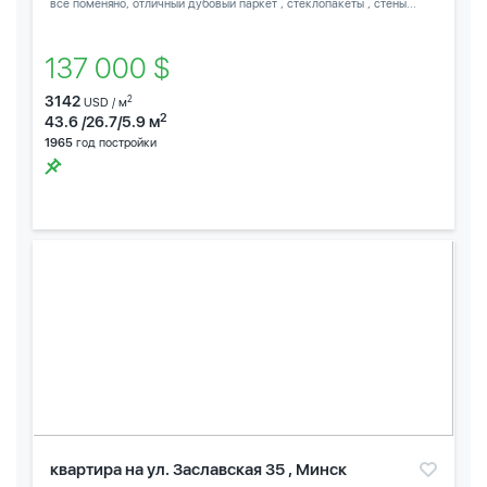
все поменяно, отличный дубовый паркет , стеклопакеты , стены...
137 000 $
3142
2
USD / м
2
43.6 /26.7/5.9 м
1965
год постройки
квартира на ул. Заславская 35 , Минск