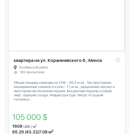
квартира на ул. Корженевского 6 , Минск
Октябрьский район
165 просмотров
Общая площадь квартиры по СНБ – 65,3 м.кв., Три просторные,
изолированные комнаты и кухня – 7,1 м.кв., раздельный санузел и
просторная застекленная лоджия. Аккуратный подъезд и новый
лифт, хорошие соседи. Инфраструктура: Метро «Слуцкий
гостинец»...
105 000 $
1608
2
USD / м
2
65.29 /43.32/7.08 м