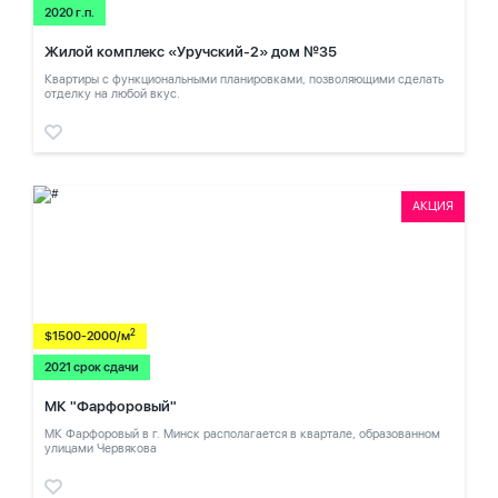
2020 г.п.
Жилой комплекс «Уручский-2» дом №35
Квартиры с функциональными планировками, позволяющими сделать
отделку на любой вкус.
АКЦИЯ
2
$1500-2000/м
2021 срок сдачи
МК "Фарфоровый"
МК Фарфоровый в г. Минск располагается в квартале, образованном
улицами Червякова