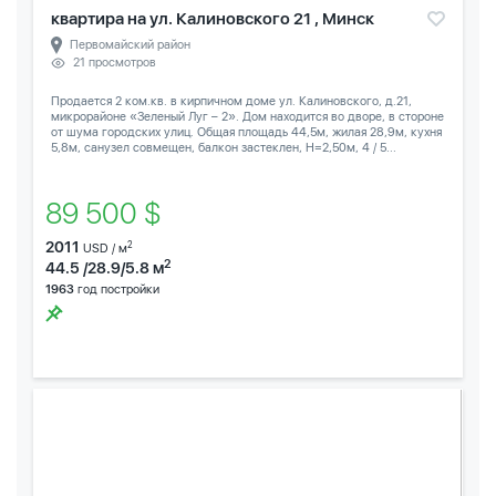
квартира на ул. Калиновского 21 , Минск
Первомайский район
21 просмотров
Продается 2 ком.кв. в кирпичном доме ул. Калиновского, д.21,
микрорайоне «Зеленый Луг – 2». Дом находится во дворе, в стороне
от шума городских улиц. Общая площадь 44,5м, жилая 28,9м, кухня
5,8м, санузел совмещен, балкон застеклен, Н=2,50м, 4 / 5...
89 500 $
2011
2
USD / м
2
44.5 /28.9/5.8 м
1963
год постройки