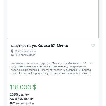
квартира на ул. Коласа 67 , Минск
Советский район
133 просмотров
В продаже квартира по адресу г. Минск ул. Якуба Коласа, 67— это
добротная советская классика («брежневка»), построенная в
престижном и зеленом Советском районе (микрорайон Я. Коласа–
Рига–Некрасова). Продается уютная квартира в одном из самых...
118 000 $
2085
2
USD / м
2
56.6 /35.5/7 м
1974
год постройки