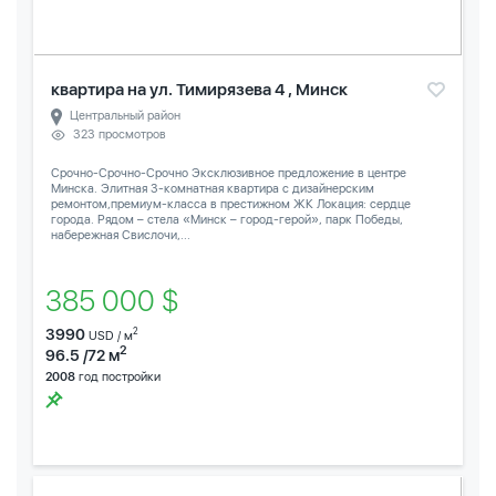
квартира на ул. Тимирязева 4 , Минск
Центральный район
323 просмотров
Срочно-Срочно-Срочно Эксклюзивное предложение в центре
Минска. Элитная 3-комнатная квартира с дизайнерским
ремонтом,премиум-класса в престижном ЖК Локация: сердце
города. Рядом – стела «Минск – город-герой», парк Победы,
набережная Свислочи,...
385 000 $
3990
2
USD / м
2
96.5 /72 м
2008
год постройки