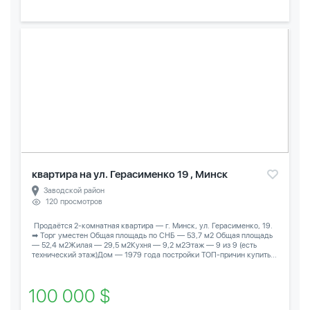
квартира на ул. Герасименко 19 , Минск
Заводской район
120 просмотров
️ Продаётся 2-комнатная квартира — г. Минск, ул. Герасименко, 19.
➡ Торг уместен Общая площадь по СНБ — 53,7 м2 Общая площадь
— 52,4 м2Жилая — 29,5 м2Кухня — 9,2 м2Этаж — 9 из 9 (есть
технический этаж)Дом — 1979 года постройки ТОП-причин купить...
100 000 $