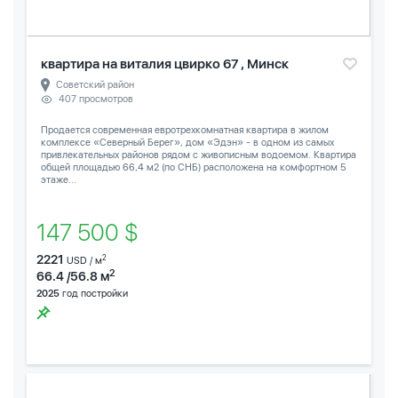
квартира на виталия цвирко 67 , Минск
Советский район
407 просмотров
Продается современная евротрехкомнатная квартира в жилом
комплексе «Северный Берег», дом «Эдэн» - в одном из самых
привлекательных районов рядом с живописным водоемом. Квартира
общей площадью 66,4 м2 (по СНБ) расположена на комфортном 5
этаже...
147 500 $
2221
2
USD / м
2
66.4 /56.8 м
2025
год постройки