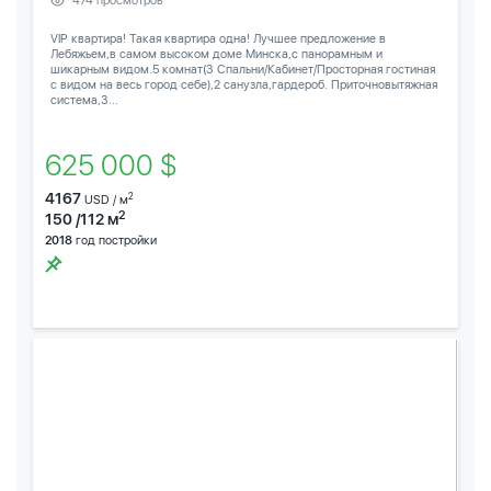
474 просмотров
VIP квартира! Такая квартира одна! Лучшее предложение в
Лебяжьем,в самом высоком доме Минска,с панорамным и
шикарным видом.5 комнат(3 Спальни/Кабинет/Просторная гостиная
с видом на весь город себе),2 санузла,гардероб. Приточновытяжная
система,3...
625 000 $
4167
2
USD / м
2
150 /112 м
2018
год постройки