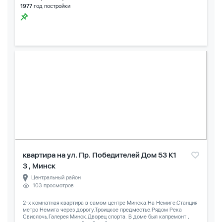
1977
год постройки
квартира на ул. Пр. Победителей Дом 53 К1
3 , Минск
Центральный район
103 просмотров
2-х комнатная квартира в самом центре Минска.На Немиге.Станция
метро Немига через дорогу.Троицкое предместье.Рядом Река
Свислочь,Галерея Минск,Дворец спорта. В доме был капремонт ,