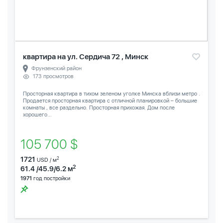
квартира на ул. Сердича 72 , Минск
Фрунзенский район
173 просмотров
Просторная квартира в тихом зеленом уголке Минска вблизи метро .
Продается просторная квартира с отличной планировкой – большие
комнаты , все раздельно. Просторная прихожая. Дом после
хорошего...
105 700 $
1721
2
USD / м
2
61.4 /45.9/6.2 м
1971
год постройки