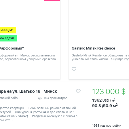
2
-2000/м
рок сдачи
Фарфоровый"
Gastello Minsk Residence
форовый в г. Минск располагается в
Gastello Minsk Residence объединяет в
ле, образованном улицами Червякова
уникальный стиль жизни - в центре го
в тихом месте
123 000 $
ра на ул. Шатько 18 , Минск
овский район
153 просмотров
1362
2
USD / м
2
90.3 /50.9 м
ства квартиры: - Тихий зеленый район с отличной
ктурой. - Два уровня (гостиная и две спальни на 1
абинет на 2 этаже). - Раздельный санузел с окном в
омнате. -...
1951
год постройки