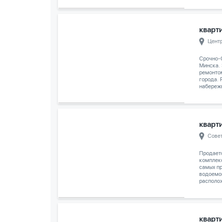
кварти
Цент
Срочно-
Минска.
ремонто
города. 
набережн
кварти
Сове
Продает
комплек
самых п
водоемо
располож
кварти