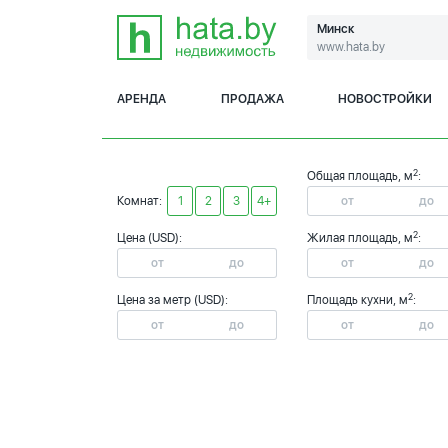
Минск
www.hata.by
АРЕНДА
ПРОДАЖА
НОВОСТРОЙКИ
2
Общая площадь, м
:
Комнат:
1
2
3
4+
2
Цена (USD):
Жилая площадь, м
:
2
Цена за метр (USD):
Площадь кухни, м
: