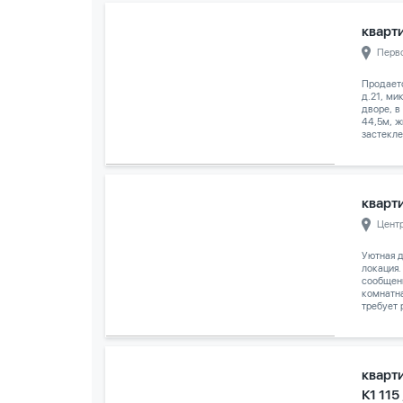
кварти
Перв
Продаетс
д.21, ми
дворе, в
44,5м, ж
застеклен
кварти
Цент
Уютная д
локация.
сообщени
комнатн
требует 
кварт
К1 115