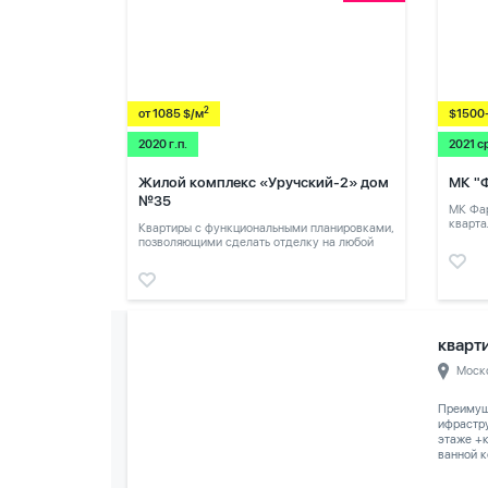
2
от 1085 $/м
$1500
2020 г.п.
2021 с
Жилой комплекс «Уручский-2» дом
МК "
№35
МК Фар
кварта
Квартиры с функциональными планировками,
позволяющими сделать отделку на любой
вкус.
кварти
Моск
Преимуще
ифрастру
этаже +к
ванной к