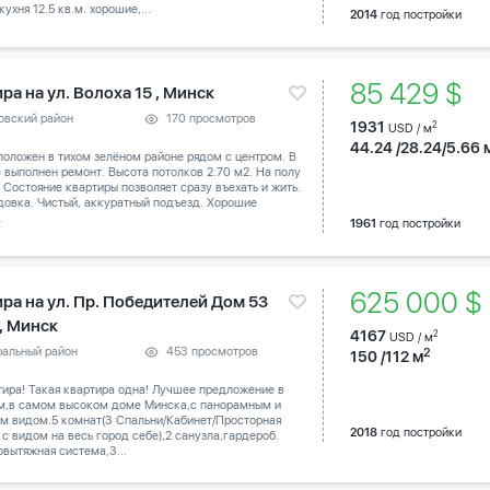
кухня 12.5 кв.м. хорошие,...
2014
год постройки
85 429 $
ра на ул. Волоха 15 , Минск
овский район
170 просмотров
1931
2
USD / м
44.24 /28.24/5.66 
оложен в тихом зелёном районе рядом с центром. В
 выполнен ремонт. Высота потолков 2.70 м2. На полу
 Состояние квартиры позволяет сразу въехать и жить.
довка. Чистый, аккуратный подъезд. Хорошие
.
1961
год постройки
625 000 
ира на ул. Пр. Победителей Дом 53
 , Минск
4167
2
USD / м
ральный район
453 просмотров
2
150 /112 м
тира! Такая квартира одна! Лучшее предложение в
м,в самом высоком доме Минска,с панорамным и
м видом.5 комнат(3 Спальни/Кабинет/Просторная
2018
год постройки
 с видом на весь город себе),2 санузла,гардероб.
вытяжная система,3...