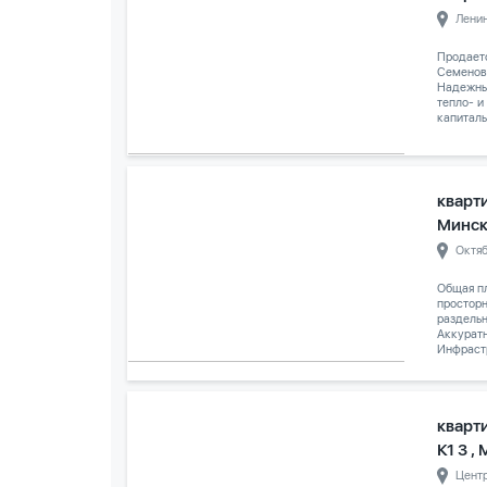
Лени
Продаетс
Семенов
Надежны
тепло- и
капиталь
кварти
Минс
Октя
Общая пл
просторн
раздельн
Аккуратн
Инфрастр
кварт
К1 3 ,
Цент