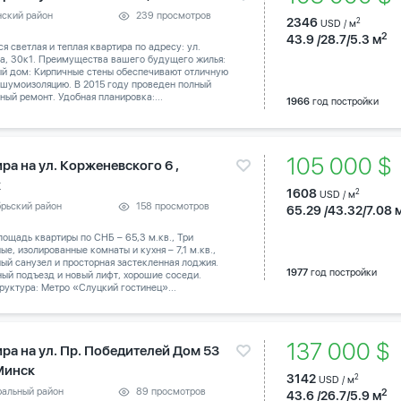
нский район
239 просмотров
2346
2
USD / м
2
43.9 /28.7/5.3 м
я светлая и теплая квартира по адресу: ул.
а, 30к1. Преимущества вашего будущего жилья:
й дом: Кирпичные стены обеспечивают отличную
 шумоизоляцию. В 2015 году проведен полный
ный ремонт. Удобная планировка:...
1966
год постройки
105 000 
ра на ул. Корженевского 6 ,
к
1608
2
USD / м
брьский район
158 просмотров
65.29 /43.32/7.08 
ощадь квартиры по СНБ – 65,3 м.кв., Три
ые, изолированные комнаты и кухня – 7,1 м.кв.,
ый санузел и просторная застекленная лоджия.
1977
год постройки
ый подъезд и новый лифт, хорошие соседи.
уктура: Метро «Слуцкий гостинец»...
137 000 $
ира на ул. Пр. Победителей Дом 53
 Минск
3142
2
USD / м
ральный район
89 просмотров
2
43.6 /26.7/5.9 м