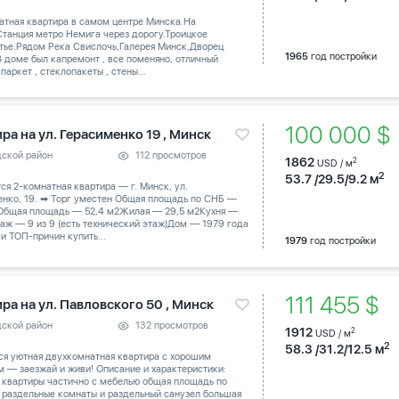
атная квартира в самом центре Минска.На
танция метро Немига через дорогу.Троицкое
тье.Рядом Река Свислочь,Галерея Минск,Дворец
1965
год постройки
В доме был капремонт , все поменяно, отличный
паркет , стеклопакеты , стены...
100 000 
ра на ул. Герасименко 19 , Минск
дской район
112 просмотров
1862
2
USD / м
2
53.7 /29.5/9.2 м
тся 2-комнатная квартира — г. Минск, ул.
енко, 19. ➡ Торг уместен Общая площадь по СНБ —
 Общая площадь — 52,4 м2Жилая — 29,5 м2Кухня —
аж — 9 из 9 (есть технический этаж)Дом — 1979 года
и ТОП-причин купить...
1979
год постройки
111 455 $
ра на ул. Павловского 50 , Минск
дской район
132 просмотров
1912
2
USD / м
2
58.3 /31.2/12.5 м
ся уютная двухкомнатная квартира с хорошим
 — заезжай и живи! Описание и характеристики:
 квартиры частично с мебелью общая площадь по
 раздельные комнаты и раздельный санузел большая