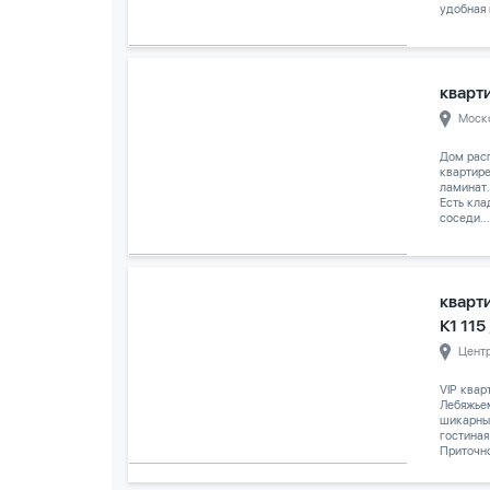
удобная 
кварти
Моск
Дом расп
квартире
ламинат.
Есть кла
соседи...
кварт
К1 115
Цент
VIP квар
Лебяжье
шикарны
гостиная
Приточно