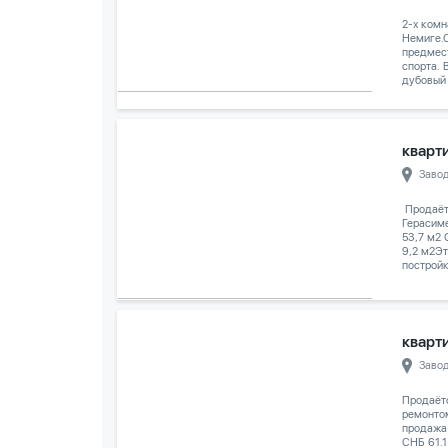
2-х комн
Немиге.С
предмес
спорта. 
дубовый 
кварти
Заво
️ Продаё
Герасим
53,7 м2
9,2 м2Эт
постройк
кварти
Заво
Продаёт
ремонтом
продажа
СНБ 61.1