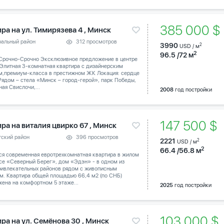
385 000 
ра на ул. Тимирязева 4 , Минск
ральный район
312 просмотров
3990
2
USD / м
2
96.5 /72 м
Срочно-Срочно Эксклюзивное предложение в центре
 Элитная 3-комнатная квартира с дизайнерским
м,премиум-класса в престижном ЖК Локация: сердце
Рядом – стела «Минск – город-герой», парк Победы,
ая Свислочи,...
2008
год постройки
147 500 $
ра на виталия цвирко 67 , Минск
тский район
396 просмотров
2221
2
USD / м
2
66.4 /56.8 м
ся современная евротрехкомнатная квартира в жилом
се «Северный Берег», дом «Эдэн» - в одном из
ривлекательных районов рядом с живописным
м. Квартира общей площадью 66,4 м2 (по СНБ)
ена на комфортном 5 этаже...
2025
год постройки
103 000 
ра на ул. Семёнова 30 , Минск