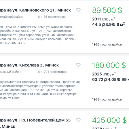
89 500 $
ра на ул. Калиновского 21 , Минск
омайский район
14 просмотров
2011
2
USD / м
2
44.5 /28.9/5.8 м
я 2 ком.кв. в кирпичном доме ул. Калиновского,
крорайоне «Зеленый Луг – 2». Дом находится во
 стороне от шума городских улиц. Общая площадь
илая 28,9м, кухня 5,8м, санузел совмещен, балкон
, Н=2,50м, 4 / 5...
1963
год постройки
180 000 
ра на ул. Киселева 3 , Минск
ральный район
701 просмотров
2825
2
USD / м
63.72 /34.08/6.99 
вухкомнатная квартира в центре города. Престижная
 Развитая инфраструктура и удобное транспортное
е.Общая площадь - 63,72 м2, 2/5 этаж, кирпич2
ая квартира в 200 м от Площади ПОБЕДЫ!Квартира
ремонта.Окна...
1958
год постройки
425 000 
ира на ул. Пр. Победителей Дом 53
 , Минск
2