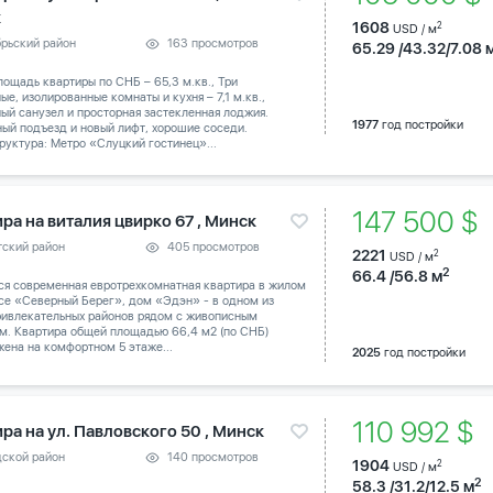
к
1608
2
USD / м
брьский район
163 просмотров
65.29 /43.32/7.08 
ощадь квартиры по СНБ – 65,3 м.кв., Три
ые, изолированные комнаты и кухня – 7,1 м.кв.,
ый санузел и просторная застекленная лоджия.
1977
год постройки
ый подъезд и новый лифт, хорошие соседи.
уктура: Метро «Слуцкий гостинец»...
147 500 $
ра на виталия цвирко 67 , Минск
тский район
405 просмотров
2221
2
USD / м
2
66.4 /56.8 м
ся современная евротрехкомнатная квартира в жилом
се «Северный Берег», дом «Эдэн» - в одном из
ривлекательных районов рядом с живописным
м. Квартира общей площадью 66,4 м2 (по СНБ)
ена на комфортном 5 этаже...
2025
год постройки
110 992 $
ра на ул. Павловского 50 , Минск
дской район
140 просмотров
1904
2
USD / м
2
58.3 /31.2/12.5 м