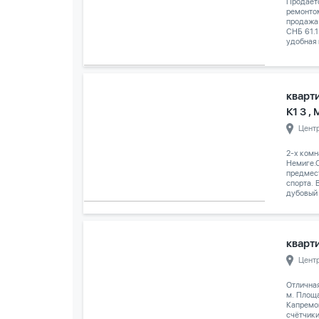
Продаёт
ремонтом
продажа
СНБ 61.1
удобная 
кварт
К1 3 ,
Цент
2-х комн
Немиге.С
предмес
спорта. 
дубовый 
кварти
Цент
Отличная
м. Площа
Капремон
счётчик