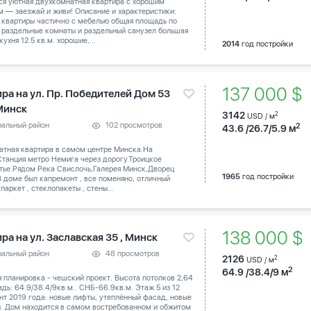
ся уютная двухкомнатная квартира с хорошим
 — заезжай и живи! Описание и характеристики:
 квартиры частично с мебелью общая площадь по
 раздельные комнаты и раздельный санузел большая
кухня 12.5 кв.м. хорошие,...
2014
год постройки
137 000 $
ира на ул. Пр. Победителей Дом 53
 Минск
3142
2
USD / м
ральный район
102 просмотров
2
43.6 /26.7/5.9 м
атная квартира в самом центре Минска.На
танция метро Немига через дорогу.Троицкое
тье.Рядом Река Свислочь,Галерея Минск,Дворец
1965
год постройки
В доме был капремонт , все поменяно, отличный
паркет , стеклопакеты , стены...
138 000 $
ра на ул. Заславская 35 , Минск
ральный район
48 просмотров
2126
2
USD / м
2
64.9 /38.4/9 м
 планировка - чешский проект. Высота потолков 2,64
дь: 64.9/38.4/9кв.м.. СНБ-66.9кв.м. Этаж 5 из 12
т 2019 года: новые лифты, утеплённый фасад, новые
и. Дом находится в самом востребованном и обжитом