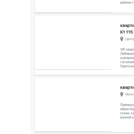
районе с
кварт
К1 115
Цент
VIP квар
Лебяжье
шикарны
гостиная
Приточно
кварти
Моск
Преимуще
ифрастру
этаже +к
ванной к