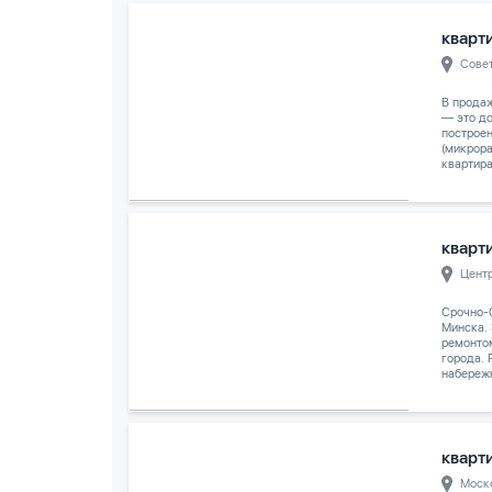
кварти
Сове
В продаж
— это до
построе
(микрора
квартира
кварти
Цент
Срочно-
Минска.
ремонто
города. 
набережн
кварти
Моск