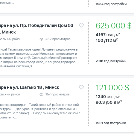
толицы....
1984
год постройки
625 000 
ира на ул. Пр. Победителей Дом 53
 , Минск
4167
2
USD / м
ральный район
462 просмотров
2
150 /112 м
тира! Такая квартира одна! Лучшее предложение в
м,в самом высоком доме Минска,с панорамным и
м видом.5 комнат(3 Спальни/Кабинет/Просторная
2018
год постройки
 с видом на весь город себе),2 санузла,гардероб.
вытяжная система,3...
121 000 $
ра на ул. Шатько 18 , Минск
овский район
157 просмотров
1340
2
USD / м
2
90.3 /50.9 м
ства квартиры: - Тихий зеленый район с отличной
ктурой. - Два уровня (гостиная и две спальни на 1
абинет на 2 этаже). - Раздельный санузел с окном в
омнате. -...
1951
год постройки