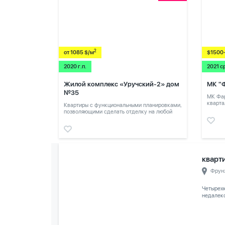
2
от 1085 $/м
$1500
2020 г.п.
2021 с
Жилой комплекс «Уручский-2» дом
МК "
№35
МК Фар
кварта
Квартиры с функциональными планировками,
позволяющими сделать отделку на любой
вкус.
кварти
Фрун
Четырех
недалеко