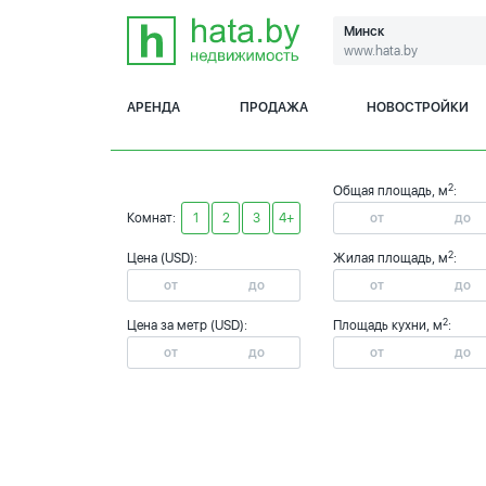
Минск
www.hata.by
АРЕНДА
ПРОДАЖА
НОВОСТРОЙКИ
2
Общая площадь, м
:
Комнат:
1
2
3
4+
2
Цена (USD):
Жилая площадь, м
:
2
Цена за метр (USD):
Площадь кухни, м
: