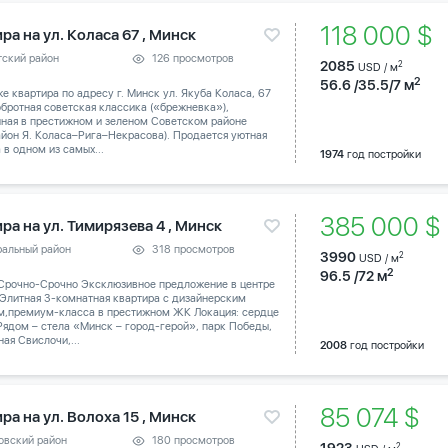
118 000 $
ра на ул. Коласа 67 , Минск
тский район
126 просмотров
2085
2
USD / м
2
56.6 /35.5/7 м
е квартира по адресу г. Минск ул. Якуба Коласа, 67
бротная советская классика («брежневка»),
нная в престижном и зеленом Советском районе
йон Я. Коласа–Рига–Некрасова). Продается уютная
 в одном из самых...
1974
год постройки
385 000 
ра на ул. Тимирязева 4 , Минск
ральный район
318 просмотров
3990
2
USD / м
2
96.5 /72 м
Срочно-Срочно Эксклюзивное предложение в центре
 Элитная 3-комнатная квартира с дизайнерским
м,премиум-класса в престижном ЖК Локация: сердце
Рядом – стела «Минск – город-герой», парк Победы,
ая Свислочи,...
2008
год постройки
85 074 $
ра на ул. Волоха 15 , Минск
овский район
180 просмотров
2