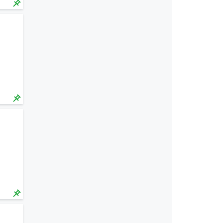
$
$
$