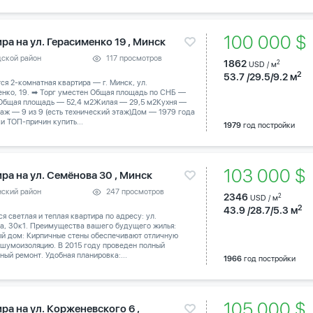
100 000 
ра на ул. Герасименко 19 , Минск
дской район
117 просмотров
1862
2
USD / м
2
53.7 /29.5/9.2 м
тся 2-комнатная квартира — г. Минск, ул.
енко, 19. ➡ Торг уместен Общая площадь по СНБ —
 Общая площадь — 52,4 м2Жилая — 29,5 м2Кухня —
аж — 9 из 9 (есть технический этаж)Дом — 1979 года
и ТОП-причин купить...
1979
год постройки
103 000 
ра на ул. Семёнова 30 , Минск
нский район
247 просмотров
2346
2
USD / м
2
43.9 /28.7/5.3 м
я светлая и теплая квартира по адресу: ул.
а, 30к1. Преимущества вашего будущего жилья:
й дом: Кирпичные стены обеспечивают отличную
 шумоизоляцию. В 2015 году проведен полный
ный ремонт. Удобная планировка:...
1966
год постройки
105 000 
ра на ул. Корженевского 6 ,