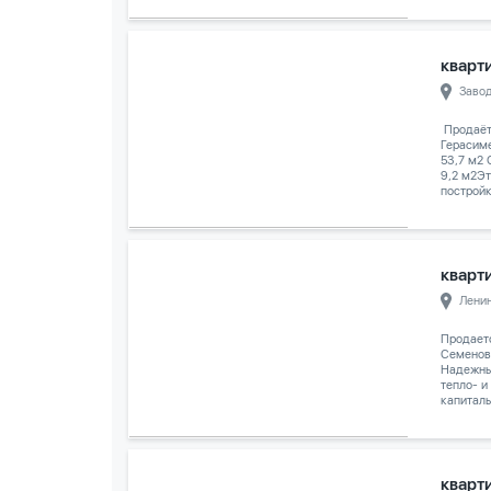
кварти
Заво
️ Продаё
Герасим
53,7 м2
9,2 м2Эт
постройк
кварти
Лени
Продаетс
Семенов
Надежны
тепло- и
капиталь
кварти