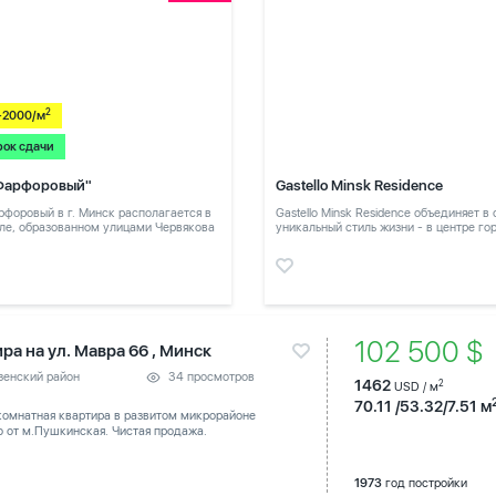
2
-2000/м
рок сдачи
Фарфоровый"
Gastello Minsk Residence
форовый в г. Минск располагается в
Gastello Minsk Residence объединяет в
ле, образованном улицами Червякова
уникальный стиль жизни - в центре го
в тихом месте
102 500 $
ра на ул. Мавра 66 , Минск
зенский район
34 просмотров
1462
2
USD / м
70.11 /53.32/7.51 м
комнатная квартира в развитом микрорайоне
 от м.Пушкинская. Чистая продажа.
1973
год постройки