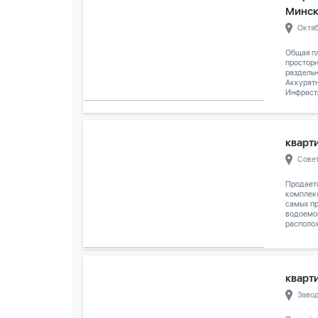
Минс
Октя
Общая пл
просторн
раздельн
Аккуратн
Инфрастр
кварти
Сове
Продает
комплек
самых п
водоемо
располож
кварти
Заво