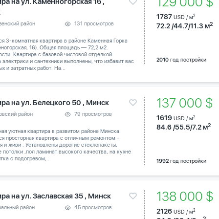
129 000 $
ра на ул. Каменногорская 16 ,
к
1787
2
USD / м
зенский район
131 просмотров
2
72.2 /44.7/11.3 м
я 3-комнатная квартира в районе Каменная Горка
еногорская, 16). Общая площадь — 72,2 м2.
сти: Квартира с базовой чистовой отделкой:
2010
год постройки
 электрики и сантехники выполнены, что избавит вас
ых и затратных работ. На...
137 000 $
ра на ул. Белецкого 50 , Минск
овский район
79 просмотров
1619
2
USD / м
2
84.6 /55.5/7.2 м
ая уютная квартира в развитом районе Минска.
я просторная квартира с отличным ремонтом -
я и живи . Установлены дорогие стеклопакеты,
 потолки ,пол ламинат высокого качества, на кухне
итка с подогревом,...
1992
год постройки
138 000 $
ра на ул. Заславская 35 , Минск
ральный район
45 просмотров
2126
2
USD / м
2