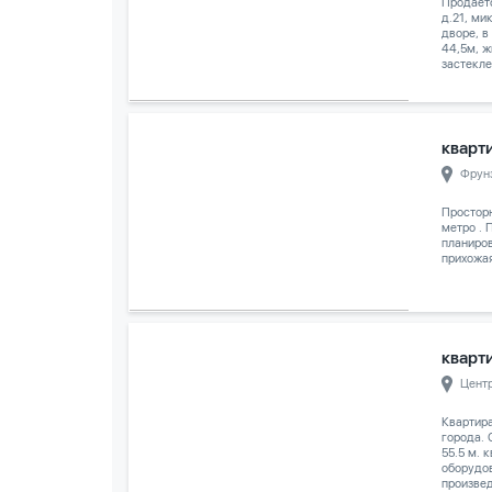
Продаетс
д.21, ми
дворе, в
44,5м, ж
застеклен
кварти
Фрун
Просторн
метро . 
планиров
прихожая
кварти
Цент
Квартир
города. 
55.5 м. 
оборудов
произвед