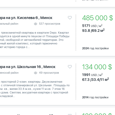
485 000 
ра на ул. Киселева 6 , Минск
ральный район
537 просмотров
5171
2
USD / м
2
93.8 /69.2 м
 трехкомнатной квартиры в квартале Depo. Квартал
ходится в одной минуте пешком от Площади Победы
той, свободной от автомобилей территории. Это
нный жилой комплекс, который гармонично
ет историю города с...
2024
год постройки
134 000 $
ра на ул. Школьная 16 , Минск
зенский район
49 просмотров
1991
2
USD / м
2
67.3 /33.4/11 м
 просторной 2-комн. квартиры. Двухкомнатная
 с отличной планировкой ул. Школьная . Площадь по
м. кв., жилая 33.4 м.кв., кухня 11 м.кв. 7 этаж 16
 дома. Светлая, аккуратная квартира с просторной
 кладовой...
2014
год постройки