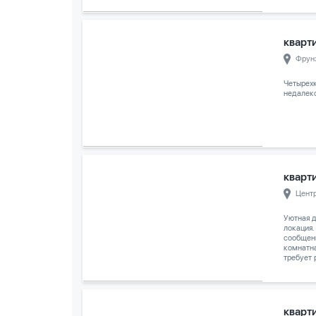
кварти
Фрун
Четырех
недалеко
кварти
Цент
Уютная д
локация.
сообщени
комнатн
требует 
кварт