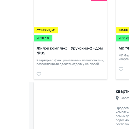
2
от 1085 $/м
$1500
2020 г.п.
2021 с
Жилой комплекс «Уручский-2» дом
МК "
№35
МК Фар
кварта
Квартиры с функциональными планировками,
позволяющими сделать отделку на любой
вкус.
кварти
Сове
Продает
комплек
самых п
водоемо
располож