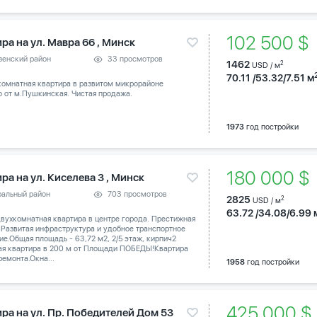
102 500 $
ра на ул. Мавра 66 , Минск
зенский район
33 просмотров
1462
2
USD / м
70.11 /53.32/7.51 м
комнатная квартира в развитом микрорайоне
 от м.Пушкинская. Чистая продажа.
1973
год постройки
180 000 
ра на ул. Киселева 3 , Минск
ральный район
703 просмотров
2825
2
USD / м
63.72 /34.08/6.99 
вухкомнатная квартира в центре города. Престижная
 Развитая инфраструктура и удобное транспортное
е.Общая площадь - 63,72 м2, 2/5 этаж, кирпич2
ая квартира в 200 м от Площади ПОБЕДЫ!Квартира
ремонта.Окна...
1958
год постройки
425 000 
ира на ул. Пр. Победителей Дом 53