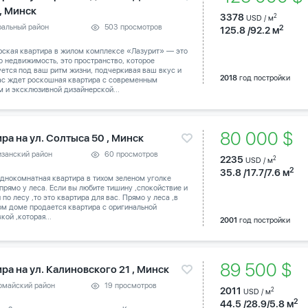
 , Минск
3378
2
USD / м
ральный район
503 просмотров
2
125.8 /92.2 м
рская квартира в жилом комплексе «Лазурит» — это
о недвижимость, это пространство, которое
ется под ваш ритм жизни, подчеркивая ваш вкус и
2018
год постройки
Вас ждет роскошная квартира с современным
 и эксклюзивной дизайнерской...
80 000 $
ра на ул. Солтыса 50 , Минск
изанский район
60 просмотров
2235
2
USD / м
2
35.8 /17.7/7.6 м
днокомнатная квартира в тихом зеленом уголке
прямо у леса. Если вы любите тишину ,спокойствие и
 по лесу ,то это квартира для вас. Прямо у леса ,в
м доме продается квартира с оригинальной
кой ,которая...
2001
год постройки
89 500 $
ра на ул. Калиновского 21 , Минск
омайский район
19 просмотров
2011
2
USD / м
2
44.5 /28.9/5.8 м