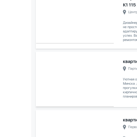
К1 115
Цент
Дизайне
не прост
адаптиру
успех. 
ремонтом
кварти
Парт
Уютная о
Минска ,
прогулки
кирпично
планиров
кварти
Перв