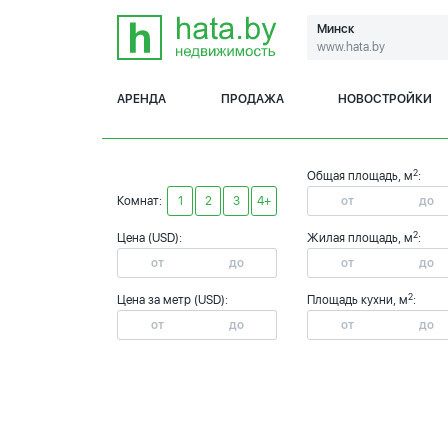
Минск
www.hata.by
АРЕНДА
ПРОДАЖА
НОВОСТРОЙКИ
2
Общая площадь, м
:
Комнат:
1
2
3
4+
2
Цена (USD):
Жилая площадь, м
:
2
Цена за метр (USD):
Площадь кухни, м
: