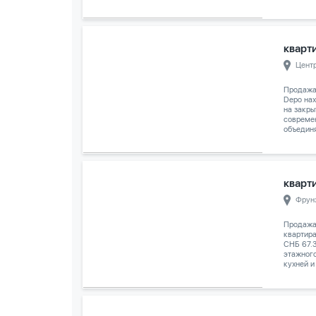
кварти
Цент
Продажа
Depo на
на закры
совреме
объединя
кварти
Фрун
Продажа
квартира
СНБ 67.3
этажного
кухней и