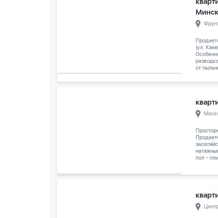
кварти
Минс
Фрун
Продаетс
(ул. Кам
Особенно
разводка
от пыльн
кварти
Моск
Просторн
Продаетс
заселяйс
натяжные
пол - пл
кварти
Цент