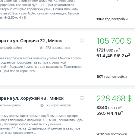
я 2 ком.кв. в кирпичном доме ул. Калиновского,
крорайоне «Зеленый Луг – 2». Дом находится во
 стороне от шума городских улиц. Общая площадь
илая 28,9м, кухня 5,8м, санузел совмещен, балкон
, Н=2,50м, 4 / 5...
1963
год постройки
105 700 $
ра на ул. Сердича 72 , Минск
зенский район
172 просмотров
1721
2
USD / м
2
61.4 /45.9/6.2 м
ая квартира в тихом зеленом уголке Минска вблизи
Продается просторная квартира с отличной
кой – большие комнаты , все раздельно. Просторная
. Дом после хорошего...
1971
год постройки
228 468 
ра на ул. Хоружей 48 , Минск
ральный район
535 просмотров
3840
2
USD / м
2
59.5 /44.4 м
а с мужским характером в клубном доме в центре
Общая площадь с лоджией 59.5 м.кв., общая площадь
кв., площадь жилой комнаты с кухонным
анием 44.4м. кв. Дизайнерский ремонт в квартире
ен с использованием...
2012
год постройки