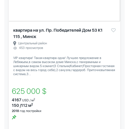
квартира на ул. Пр. Победителей Дом 53 К1
115 , Минск
Центральный район
453 просмотров
VIP квартира! Такая квартира одна! Лучшее предложение в
Лебяжьем,в самом высоком доме Минска,с панорамным и
шикарным видом.5 комнат(3 Спальни/Кабинет/Просторная гостиная
с видом на весь город себе),2 санузла,гардероб. Приточновытяжная
система,3...
625 000 $
4167
2
USD / м
2
150 /112 м
2018
год постройки