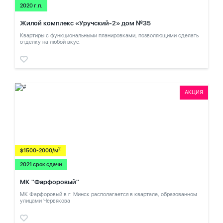
2020 г.п.
Жилой комплекс «Уручский-2» дом №35
Квартиры с функциональными планировками, позволяющими сделать
отделку на любой вкус.
АКЦИЯ
2
$1500-2000/м
2021 срок сдачи
МК "Фарфоровый"
МК Фарфоровый в г. Минск располагается в квартале, образованном
улицами Червякова