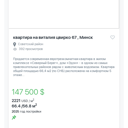
квартира на виталия цвирко 67 , Минск
Советский район
392 просмотров
Продается современная евротрехкомнатная квартира в жилом
комплексе «Северный Берег», дом «Эдэн» - в одном из самых
привлекательных районов рядом с живописным водоемом. Квартира
общей площадью 66,4 м2 (по СНБ) расположена на комфортном 5
этаже...
147 500 $
2221
2
USD / м
2
66.4 /56.8 м
2025
год постройки