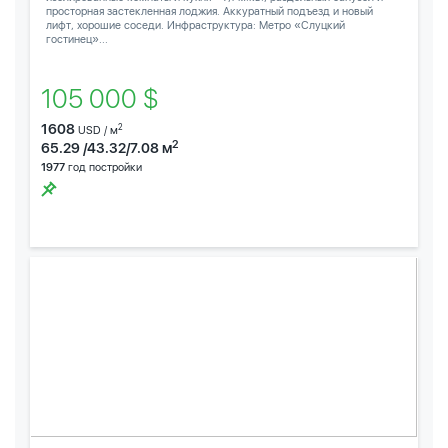
просторная застекленная лоджия. Аккуратный подъезд и новый
лифт, хорошие соседи. Инфраструктура: Метро «Слуцкий
гостинец»...
105 000 $
1608
2
USD / м
2
65.29 /43.32/7.08 м
1977
год постройки