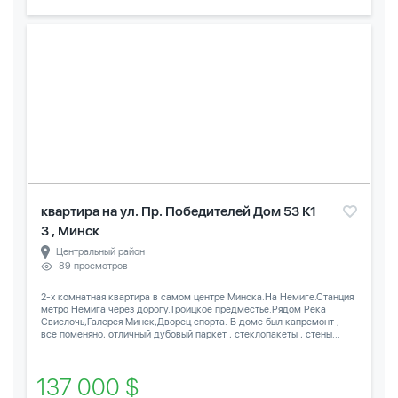
квартира на ул. Пр. Победителей Дом 53 К1
3 , Минск
Центральный район
89 просмотров
2-х комнатная квартира в самом центре Минска.На Немиге.Станция
метро Немига через дорогу.Троицкое предместье.Рядом Река
Свислочь,Галерея Минск,Дворец спорта. В доме был капремонт ,
все поменяно, отличный дубовый паркет , стеклопакеты , стены...
137 000 $