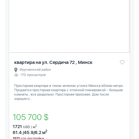
квартира на ул. Сердича 72 , Минск
Фрунзенский район
170 просмотров
Просторная квартира в тихом зеленом уголке Минска вблизи метро .
Продается просторная квартира с отличной планировкой – большие
комнаты , все раздельно. Просторная прихожая. Дом после
хорошего...
105 700 $
1721
2
USD / м
2
61.4 /45.9/6.2 м
1971
год постройки