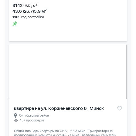
3142
2
USD / м
2
43.6 /26.7/5.9 м
1965
год постройки
квартира на ул. Корженевского 6 , Минск
Октябрьский район
157 просмотров
Общая площадь квартиры по СНБ – 65,3 м.кв., Три просторные,
изолированные комнаты и кухня – 7,1 м.кв., раздельный санузел и