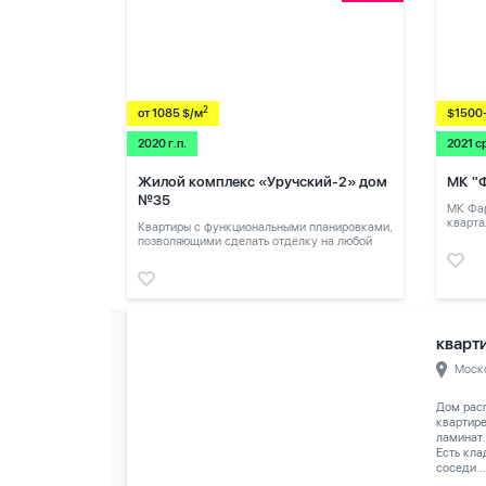
2
от 1085 $/м
$1500
2020 г.п.
2021 с
Жилой комплекс «Уручский-2» дом
МК "
№35
МК Фар
кварта
Квартиры с функциональными планировками,
позволяющими сделать отделку на любой
вкус.
кварти
Моск
Дом расп
квартире
ламинат.
Есть кла
соседи...