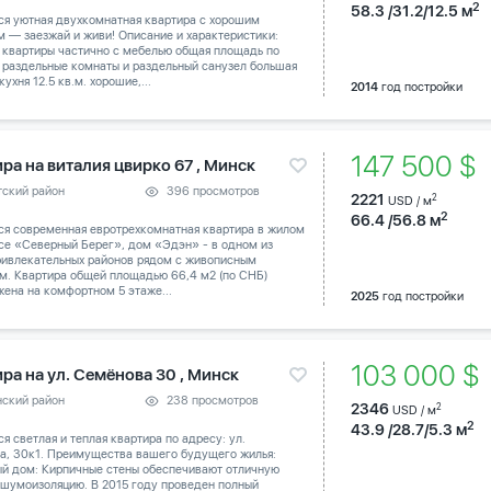
2
58.3 /31.2/12.5 м
ся уютная двухкомнатная квартира с хорошим
 — заезжай и живи! Описание и характеристики:
 квартиры частично с мебелью общая площадь по
 раздельные комнаты и раздельный санузел большая
кухня 12.5 кв.м. хорошие,...
2014
год постройки
147 500 $
ра на виталия цвирко 67 , Минск
тский район
396 просмотров
2221
2
USD / м
2
66.4 /56.8 м
ся современная евротрехкомнатная квартира в жилом
се «Северный Берег», дом «Эдэн» - в одном из
ривлекательных районов рядом с живописным
м. Квартира общей площадью 66,4 м2 (по СНБ)
ена на комфортном 5 этаже...
2025
год постройки
103 000 
ра на ул. Семёнова 30 , Минск
нский район
238 просмотров
2346
2
USD / м
2
43.9 /28.7/5.3 м
я светлая и теплая квартира по адресу: ул.
а, 30к1. Преимущества вашего будущего жилья:
й дом: Кирпичные стены обеспечивают отличную
 шумоизоляцию. В 2015 году проведен полный