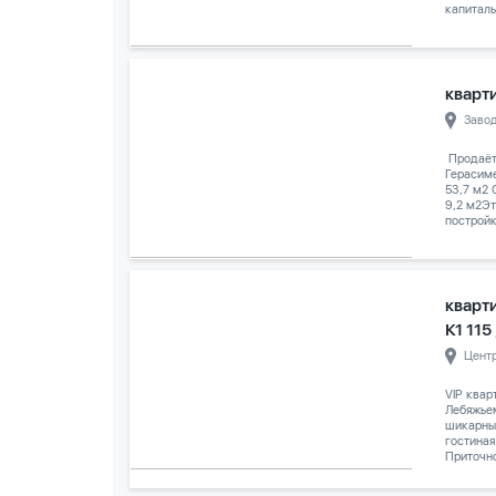
капиталь
кварти
Заво
️ Продаё
Герасим
53,7 м2
9,2 м2Эт
постройк
кварт
К1 115
Цент
VIP квар
Лебяжье
шикарны
гостиная
Приточно