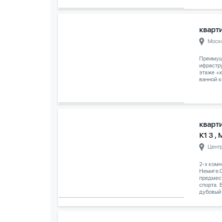
кварти
Моск
Преимуще
ифрастру
этаже +к
ванной к
кварт
К1 3 ,
Цент
2-х комн
Немиге.С
предмес
спорта. 
дубовый 