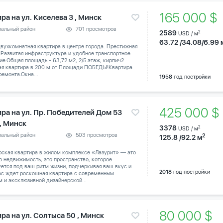
165 000 $
ра на ул. Киселева 3 , Минск
ральный район
701 просмотров
2589
2
USD / м
63.72 /34.08/6.99 
вухкомнатная квартира в центре города. Престижная
 Развитая инфраструктура и удобное транспортное
е.Общая площадь - 63,72 м2, 2/5 этаж, кирпич2
ая квартира в 200 м от Площади ПОБЕДЫ!Квартира
ремонта.Окна...
1958
год постройки
425 000 
ира на ул. Пр. Победителей Дом 53
 , Минск
3378
2
USD / м
ральный район
503 просмотров
2
125.8 /92.2 м
рская квартира в жилом комплексе «Лазурит» — это
о недвижимость, это пространство, которое
ется под ваш ритм жизни, подчеркивая ваш вкус и
2018
год постройки
Вас ждет роскошная квартира с современным
 и эксклюзивной дизайнерской...
80 000 $
ра на ул. Солтыса 50 , Минск