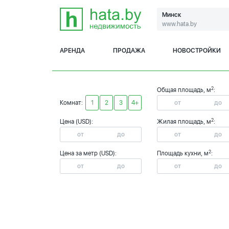
Минск
www.hata.by
АРЕНДА
ПРОДАЖА
НОВОСТРОЙКИ
2
Общая площадь, м
:
Комнат:
1
2
3
4+
2
Цена (USD):
Жилая площадь, м
:
2
Цена за метр (USD):
Площадь кухни, м
: