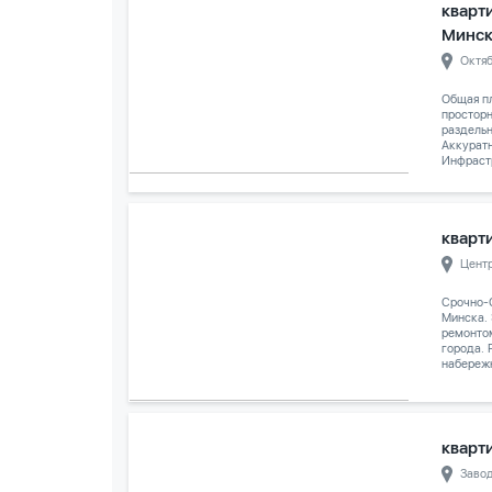
кварти
Минс
Октя
Общая пл
просторн
раздельн
Аккуратн
Инфрастр
кварти
Цент
Срочно-
Минска.
ремонто
города. 
набережн
кварти
Заво