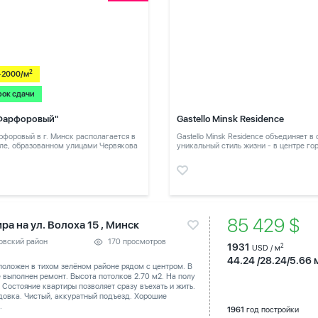
2
-2000/м
рок сдачи
Фарфоровый"
Gastello Minsk Residence
форовый в г. Минск располагается в
Gastello Minsk Residence объединяет в
ле, образованном улицами Червякова
уникальный стиль жизни - в центре го
в тихом месте
85 429 $
ра на ул. Волоха 15 , Минск
овский район
170 просмотров
1931
2
USD / м
44.24 /28.24/5.66 
оложен в тихом зелёном районе рядом с центром. В
 выполнен ремонт. Высота потолков 2.70 м2. На полу
 Состояние квартиры позволяет сразу въехать и жить.
довка. Чистый, аккуратный подъезд. Хорошие
.
1961
год постройки