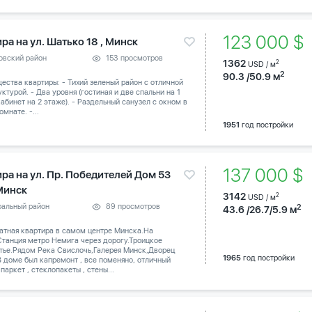
123 000 $
ра на ул. Шатько 18 , Минск
овский район
153 просмотров
1362
2
USD / м
2
90.3 /50.9 м
ства квартиры: - Тихий зеленый район с отличной
ктурой. - Два уровня (гостиная и две спальни на 1
абинет на 2 этаже). - Раздельный санузел с окном в
омнате. -...
1951
год постройки
137 000 $
ира на ул. Пр. Победителей Дом 53
 Минск
3142
2
USD / м
ральный район
89 просмотров
2
43.6 /26.7/5.9 м
атная квартира в самом центре Минска.На
танция метро Немига через дорогу.Троицкое
тье.Рядом Река Свислочь,Галерея Минск,Дворец
1965
год постройки
В доме был капремонт , все поменяно, отличный
паркет , стеклопакеты , стены...