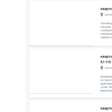
кварти
Цент
Уютная д
локация.
сообщени
комнатн
требует 
кварт
К1 115
Цент
Дизайне
не прост
адаптиру
успех. 
ремонтом
кварти