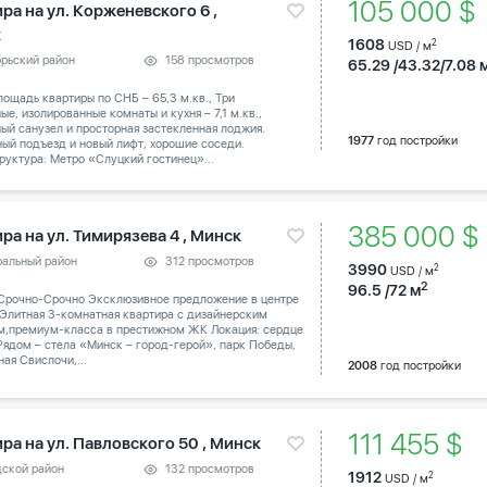
105 000 
ра на ул. Корженевского 6 ,
к
1608
2
USD / м
брьский район
158 просмотров
65.29 /43.32/7.08 
ощадь квартиры по СНБ – 65,3 м.кв., Три
ые, изолированные комнаты и кухня – 7,1 м.кв.,
ый санузел и просторная застекленная лоджия.
1977
год постройки
ый подъезд и новый лифт, хорошие соседи.
уктура: Метро «Слуцкий гостинец»...
385 000 
ра на ул. Тимирязева 4 , Минск
ральный район
312 просмотров
3990
2
USD / м
2
96.5 /72 м
Срочно-Срочно Эксклюзивное предложение в центре
 Элитная 3-комнатная квартира с дизайнерским
м,премиум-класса в престижном ЖК Локация: сердце
Рядом – стела «Минск – город-герой», парк Победы,
ая Свислочи,...
2008
год постройки
111 455 $
ра на ул. Павловского 50 , Минск
дской район
132 просмотров
1912
2
USD / м