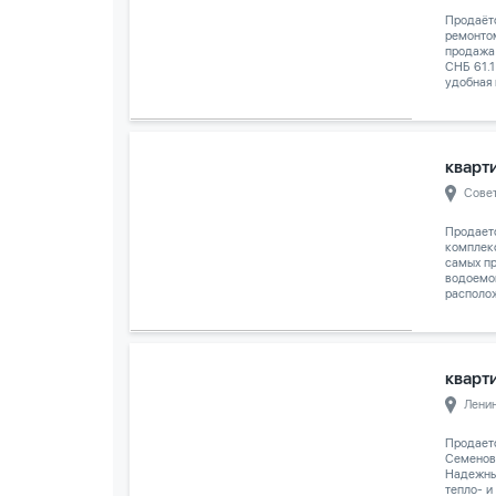
Продаёт
ремонтом
продажа
СНБ 61.1
удобная 
кварти
Сове
Продает
комплек
самых п
водоемо
располож
кварти
Лени
Продаетс
Семенов
Надежны
тепло- и