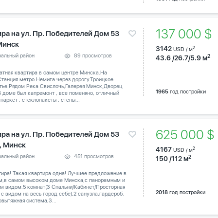
137 000 $
ира на ул. Пр. Победителей Дом 53
 Минск
3142
2
USD / м
ральный район
89 просмотров
2
43.6 /26.7/5.9 м
атная квартира в самом центре Минска.На
танция метро Немига через дорогу.Троицкое
тье.Рядом Река Свислочь,Галерея Минск,Дворец
1965
год постройки
В доме был капремонт , все поменяно, отличный
паркет , стеклопакеты , стены...
625 000 
ира на ул. Пр. Победителей Дом 53
 , Минск
4167
2
USD / м
ральный район
451 просмотров
2
150 /112 м
тира! Такая квартира одна! Лучшее предложение в
м,в самом высоком доме Минска,с панорамным и
м видом.5 комнат(3 Спальни/Кабинет/Просторная
2018
год постройки
 с видом на весь город себе),2 санузла,гардероб.
вытяжная система,3...