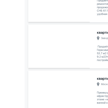
Продаёт
ремонтом
продажа
СНБ 61.1
удобная 
кварти
Заво
️ Продаё
Герасим
53,7 м2
9,2 м2Эт
постройк
кварти
Моск
Преимуще
ифрастру
этаже +к
ванной к