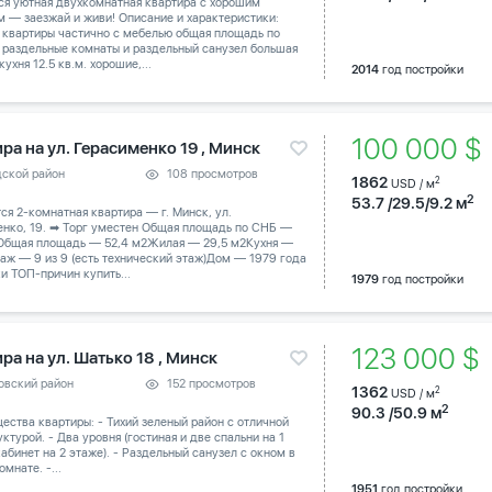
ся уютная двухкомнатная квартира с хорошим
 — заезжай и живи! Описание и характеристики:
 квартиры частично с мебелью общая площадь по
 раздельные комнаты и раздельный санузел большая
кухня 12.5 кв.м. хорошие,...
2014
год постройки
100 000 
ра на ул. Герасименко 19 , Минск
дской район
108 просмотров
1862
2
USD / м
2
53.7 /29.5/9.2 м
тся 2-комнатная квартира — г. Минск, ул.
енко, 19. ➡ Торг уместен Общая площадь по СНБ —
 Общая площадь — 52,4 м2Жилая — 29,5 м2Кухня —
аж — 9 из 9 (есть технический этаж)Дом — 1979 года
и ТОП-причин купить...
1979
год постройки
123 000 $
ра на ул. Шатько 18 , Минск
овский район
152 просмотров
1362
2
USD / м
2
90.3 /50.9 м
ства квартиры: - Тихий зеленый район с отличной
ктурой. - Два уровня (гостиная и две спальни на 1
абинет на 2 этаже). - Раздельный санузел с окном в
омнате. -...
1951
год постройки