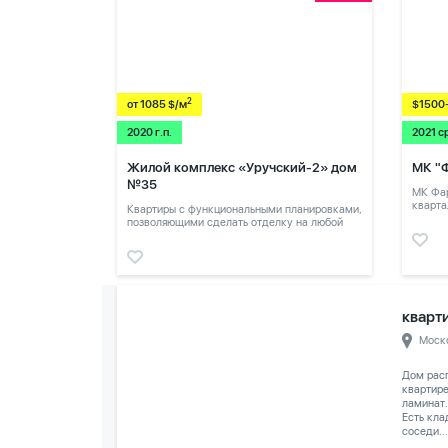
2
от 1085 $/м
$1500
2020 г.п.
2021 с
Жилой комплекс «Уручский-2» дом
МК "
№35
МК Фар
кварта
Квартиры с функциональными планировками,
позволяющими сделать отделку на любой
вкус.
кварти
Моск
Дом расп
квартире
ламинат.
Есть кла
соседи...