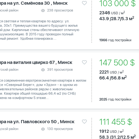
103 000 
ра на ул. Семёнова 30 , Минск
нский район
238 просмотров
2346
2
USD / м
2
43.9 /28.7/5.3 м
я светлая и теплая квартира по адресу: ул.
а, 30к1. Преимущества вашего будущего жилья:
й дом: Кирпичные стены обеспечивают отличную
 шумоизоляцию. В 2015 году проведен полный
ный ремонт. Удобная планировка:...
1966
год постройки
147 500 $
ра на виталия цвирко 67 , Минск
тский район
391 просмотров
2221
2
USD / м
2
66.4 /56.8 м
ся современная евротрехкомнатная квартира в жилом
се «Северный Берег», дом «Эдэн» - в одном из
ривлекательных районов рядом с живописным
м. Квартира общей площадью 66,4 м2 (по СНБ)
ена на комфортном 5 этаже...
2025
год постройки
111 455 $
ра на ул. Павловского 50 , Минск
дской район
130 просмотров
1912
2
USD / м
2
58.3 /31.2/12.5 м