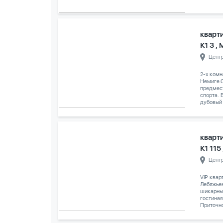
кварт
К1 3 ,
Цент
2-х комн
Немиге.С
предмес
спорта. 
дубовый 
кварт
К1 115
Цент
VIP квар
Лебяжье
шикарны
гостиная
Приточно