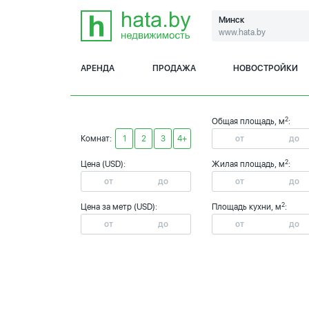
Минск
www.hata.by
АРЕНДА
ПРОДАЖА
НОВОСТРОЙКИ
2
Общая площадь, м
:
Комнат:
1
2
3
4+
2
Цена (USD):
Жилая площадь, м
:
2
Цена за метр (USD):
Площадь кухни, м
: