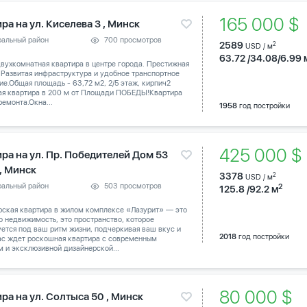
165 000 $
ра на ул. Киселева 3 , Минск
ральный район
700 просмотров
2589
2
USD / м
63.72 /34.08/6.99 
вухкомнатная квартира в центре города. Престижная
 Развитая инфраструктура и удобное транспортное
е.Общая площадь - 63,72 м2, 2/5 этаж, кирпич2
ая квартира в 200 м от Площади ПОБЕДЫ!Квартира
ремонта.Окна...
1958
год постройки
425 000 
ира на ул. Пр. Победителей Дом 53
 , Минск
3378
2
USD / м
ральный район
503 просмотров
2
125.8 /92.2 м
рская квартира в жилом комплексе «Лазурит» — это
о недвижимость, это пространство, которое
ется под ваш ритм жизни, подчеркивая ваш вкус и
2018
год постройки
Вас ждет роскошная квартира с современным
 и эксклюзивной дизайнерской...
80 000 $
ра на ул. Солтыса 50 , Минск