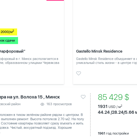
2
-2000/м
рок сдачи
Фарфоровый"
Gastello Minsk Residence
форовый в г. Минск располагается в
Gastello Minsk Residence объединяет в
ле, образованном улицами Червякова
уникальный стиль жизни - в центре го
в тихом месте
85 429 $
ра на ул. Волоха 15 , Минск
овский район
163 просмотров
1931
2
USD / м
44.24 /28.24/5.66 
оложен в тихом зелёном районе рядом с центром. В
 выполнен ремонт. Высота потолков 2.70 м2. На полу
 Состояние квартиры позволяет сразу въехать и жить.
довка. Чистый, аккуратный подъезд. Хорошие
.
1961
год постройки