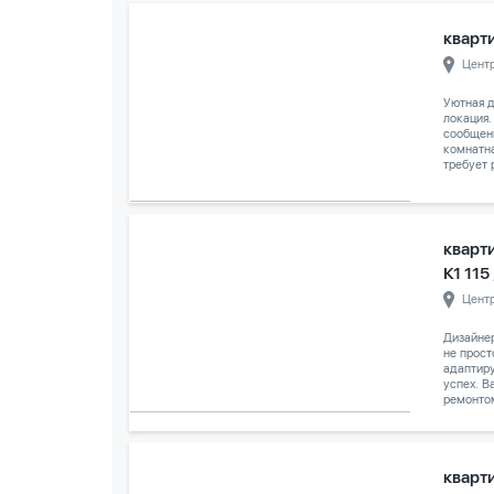
кварти
Цент
Уютная д
локация.
сообщени
комнатн
требует 
кварт
К1 115
Цент
Дизайне
не прост
адаптиру
успех. 
ремонтом
кварти