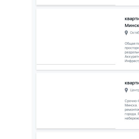
кварти
Минс
Октя
Общая пл
просторн
раздельн
Аккуратн
Инфрастр
кварти
Цент
Срочно-
Минска.
ремонто
города. 
набережн