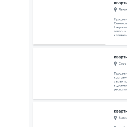
кварти
Лени
Продаетс
Семенов
Надежны
тепло- и
капиталь
кварти
Сове
Продает
комплек
самых п
водоемо
располож
кварти
Заво