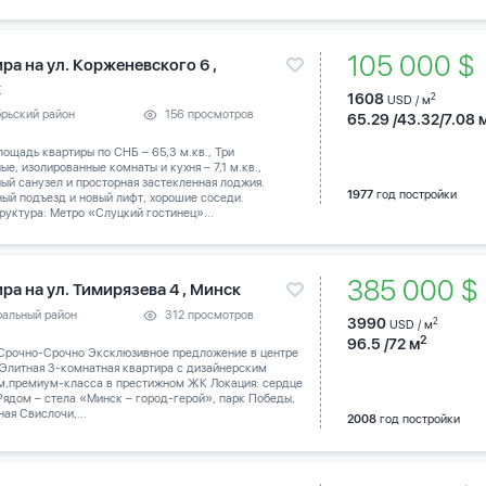
105 000 
ра на ул. Корженевского 6 ,
к
1608
2
USD / м
брьский район
156 просмотров
65.29 /43.32/7.08 
ощадь квартиры по СНБ – 65,3 м.кв., Три
ые, изолированные комнаты и кухня – 7,1 м.кв.,
ый санузел и просторная застекленная лоджия.
1977
год постройки
ый подъезд и новый лифт, хорошие соседи.
уктура: Метро «Слуцкий гостинец»...
385 000 
ра на ул. Тимирязева 4 , Минск
ральный район
312 просмотров
3990
2
USD / м
2
96.5 /72 м
Срочно-Срочно Эксклюзивное предложение в центре
 Элитная 3-комнатная квартира с дизайнерским
м,премиум-класса в престижном ЖК Локация: сердце
Рядом – стела «Минск – город-герой», парк Победы,
ая Свислочи,...
2008
год постройки