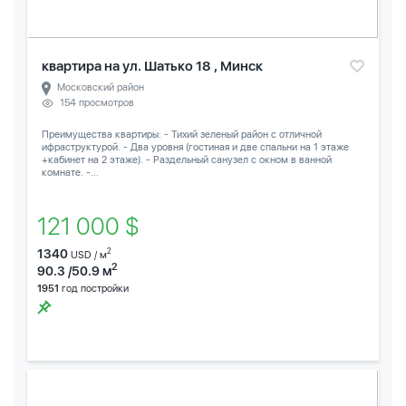
квартира на ул. Шатько 18 , Минск
Московский район
154 просмотров
Преимущества квартиры: - Тихий зеленый район с отличной
ифраструктурой. - Два уровня (гостиная и две спальни на 1 этаже
+кабинет на 2 этаже). - Раздельный санузел с окном в ванной
комнате. -...
121 000 $
1340
2
USD / м
2
90.3 /50.9 м
1951
год постройки