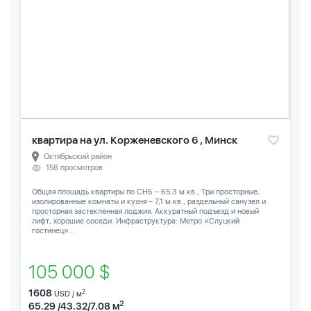
квартира на ул. Корженевского 6 , Минск
Октябрьский район
158 просмотров
Общая площадь квартиры по СНБ – 65,3 м.кв., Три просторные,
изолированные комнаты и кухня – 7,1 м.кв., раздельный санузел и
просторная застекленная лоджия. Аккуратный подъезд и новый
лифт, хорошие соседи. Инфраструктура: Метро «Слуцкий
гостинец»...
105 000 $
1608
2
USD / м
2
65.29 /43.32/7.08 м