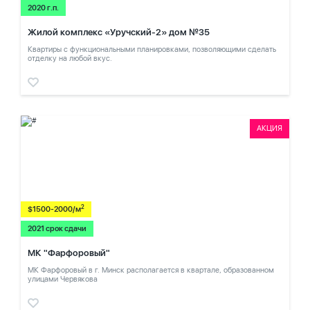
2020 г.п.
Жилой комплекс «Уручский-2» дом №35
Квартиры с функциональными планировками, позволяющими сделать
отделку на любой вкус.
АКЦИЯ
2
$1500-2000/м
2021 срок сдачи
МК "Фарфоровый"
МК Фарфоровый в г. Минск располагается в квартале, образованном
улицами Червякова