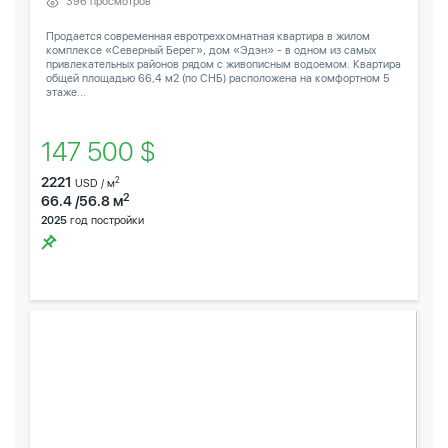
396 просмотров
Продается современная евротрехкомнатная квартира в жилом
комплексе «Северный Берег», дом «Эдэн» - в одном из самых
привлекательных районов рядом с живописным водоемом. Квартира
общей площадью 66,4 м2 (по СНБ) расположена на комфортном 5
этаже...
147 500 $
2221
2
USD / м
2
66.4 /56.8 м
2025
год постройки