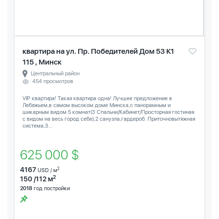
квартира на ул. Пр. Победителей Дом 53 К1
115 , Минск
Центральный район
454 просмотров
VIP квартира! Такая квартира одна! Лучшее предложение в
Лебяжьем,в самом высоком доме Минска,с панорамным и
шикарным видом.5 комнат(3 Спальни/Кабинет/Просторная гостиная
с видом на весь город себе),2 санузла,гардероб. Приточновытяжная
система,3...
625 000 $
4167
2
USD / м
2
150 /112 м
2018
год постройки