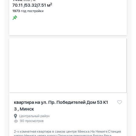
2
70.11 /53.32/7.51 м
1973
год постройки
квартира на ул. Пр. Победителей Дом 53 К1
3 , Минск
Центральный район
90 просмотров
2-х комнатная квартира в самом центре Минска.На Немиге.Станция
метро Немига через дорогу.Троицкое предместье.Рядом Река