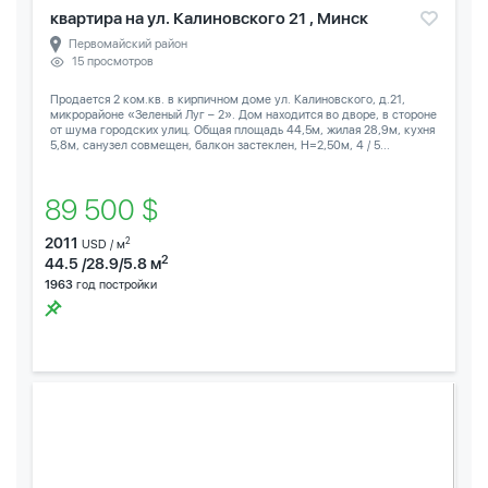
квартира на ул. Калиновского 21 , Минск
Первомайский район
15 просмотров
Продается 2 ком.кв. в кирпичном доме ул. Калиновского, д.21,
микрорайоне «Зеленый Луг – 2». Дом находится во дворе, в стороне
от шума городских улиц. Общая площадь 44,5м, жилая 28,9м, кухня
5,8м, санузел совмещен, балкон застеклен, Н=2,50м, 4 / 5...
89 500 $
2011
2
USD / м
2
44.5 /28.9/5.8 м
1963
год постройки