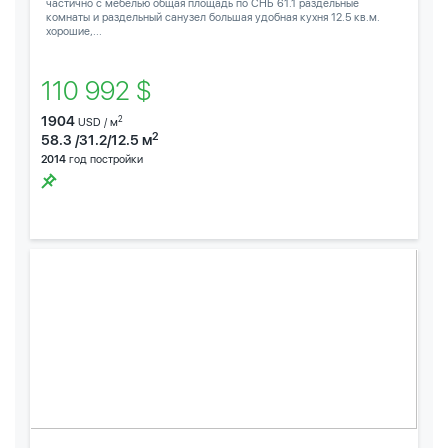
частично с мебелью общая площадь по СНБ 61.1 раздельные
комнаты и раздельный санузел большая удобная кухня 12.5 кв.м.
хорошие,...
110 992 $
1904
2
USD / м
2
58.3 /31.2/12.5 м
2014
год постройки