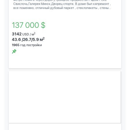
Свислочь,Галерея Минск,Дворец спорта. В доме был капремонт ,
все поменяно, отличный дубовый паркет , стеклопакеты , стены...
137 000 $
3142
2
USD / м
2
43.6 /26.7/5.9 м
1965
год постройки