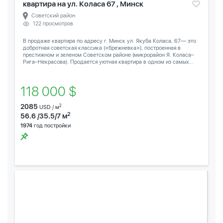
квартира на ул. Коласа 67 , Минск
Советский район
122 просмотров
В продаже квартира по адресу г. Минск ул. Якуба Коласа, 67— это
добротная советская классика («брежневка»), построенная в
престижном и зеленом Советском районе (микрорайон Я. Коласа–
Рига–Некрасова). Продается уютная квартира в одном из самых...
118 000 $
2085
2
USD / м
2
56.6 /35.5/7 м
1974
год постройки