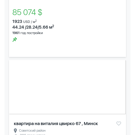
85 074 $
1923
2
USD / м
2
44.24 /28.24/5.66 м
1961
год постройки
квартира на виталия цвирко 67 , Минск
Советский район