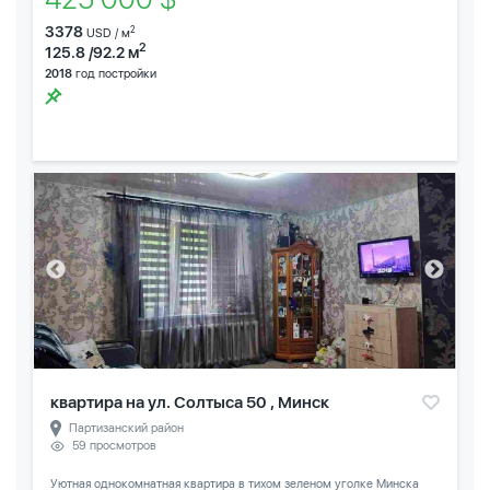
3378
2
USD / м
2
125.8 /92.2 м
2018
год постройки
квартира на ул. Солтыса 50 , Минск
Партизанский район
59 просмотров
Уютная однокомнатная квартира в тихом зеленом уголке Минска