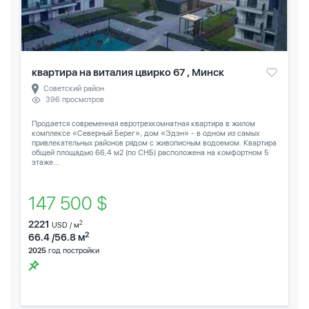
квартира на виталия цвирко 67 , Минск
Советский район
396 просмотров
Продается современная евротрехкомнатная квартира в жилом
комплексе «Северный Берег», дом «Эдэн» - в одном из самых
привлекательных районов рядом с живописным водоемом. Квартира
общей площадью 66,4 м2 (по СНБ) расположена на комфортном 5
этаже...
147 500 $
2221
2
USD / м
2
66.4 /56.8 м
2025
год постройки