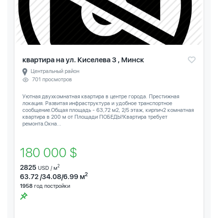
квартира на ул. Киселева 3 , Минск
Центральный район
701 просмотров
Уютная двухкомнатная квартира в центре города. Престижная
локация. Развитая инфраструктура и удобное транспортное
сообщение.Общая площадь - 63,72 м2, 2/5 этаж, кирпич2 комнатная
квартира в 200 м от Площади ПОБЕДЫ!Квартира требует
ремонта.Окна...
180 000 $
2825
2
USD / м
2
63.72 /34.08/6.99 м
1958
год постройки