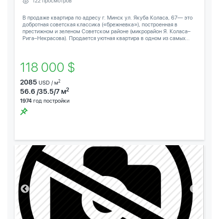
122 просмотров
В продаже квартира по адресу г. Минск ул. Якуба Коласа, 67— это
добротная советская классика («брежневка»), построенная в
престижном и зеленом Советском районе (микрорайон Я. Коласа–
Рига–Некрасова). Продается уютная квартира в одном из самых...
118 000 $
2085
2
USD / м
2
56.6 /35.5/7 м
1974
год постройки