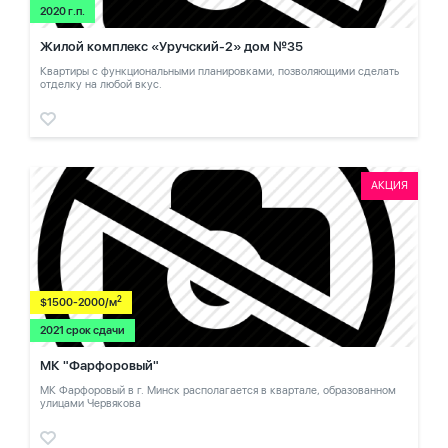
2020 г.п.
Жилой комплекс «Уручский-2» дом №35
Квартиры с функциональными планировками, позволяющими сделать
отделку на любой вкус.
АКЦИЯ
2
$1500-2000/м
2021 срок сдачи
МК "Фарфоровый"
МК Фарфоровый в г. Минск располагается в квартале, образованном
улицами Червякова