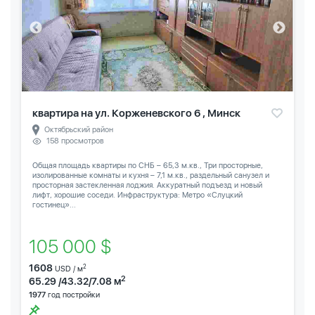
квартира на ул. Корженевского 6 , Минск
Октябрьский район
158 просмотров
Общая площадь квартиры по СНБ – 65,3 м.кв., Три просторные,
изолированные комнаты и кухня – 7,1 м.кв., раздельный санузел и
просторная застекленная лоджия. Аккуратный подъезд и новый
лифт, хорошие соседи. Инфраструктура: Метро «Слуцкий
гостинец»...
105 000 $
1608
2
USD / м
2
65.29 /43.32/7.08 м
1977
год постройки