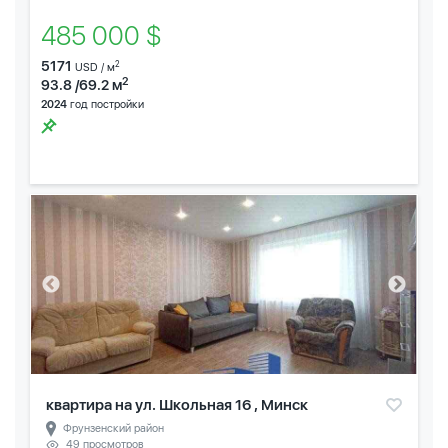
485 000 $
5171
2
USD / м
2
93.8 /69.2 м
2024
год постройки
квартира на ул. Школьная 16 , Минск
Фрунзенский район
49 просмотров