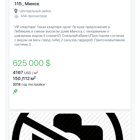
115 , Минск
Центральный район
454 просмотров
VIP квартира! Такая квартира одна! Лучшее предложение в
Лебяжьем,в самом высоком доме Минска,с панорамным и
шикарным видом.5 комнат(3 Спальни/Кабинет/Просторная гостиная
с видом на весь город себе),2 санузла,гардероб. Приточновытяжная
система,3...
625 000 $
4167
2
USD / м
2
150 /112 м
2018
год постройки