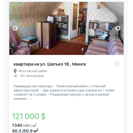
квартира на ул. Шатько 18 , Минск
Московский район
154 просмотров
Преимущества квартиры: - Тихий зеленый район с отличной
ифраструктурой. - Два уровня (гостиная и две спальни на 1 этаже
+кабинет на 2 этаже). - Раздельный санузел с окном в ванной
комнате. -...
121 000 $
1340
2
USD / м
2
90.3 /50.9 м