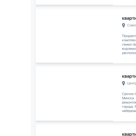
кварти
Сове
Продает
комплек
самых п
водоемо
располож
кварти
Цент
Срочно-
Минска.
ремонто
города. 
набережн
кварти