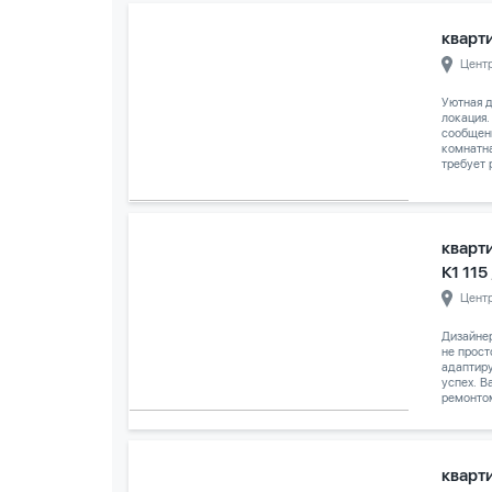
кварти
Цент
Уютная д
локация.
сообщени
комнатн
требует 
кварт
К1 115
Цент
Дизайне
не прост
адаптиру
успех. 
ремонтом
кварти