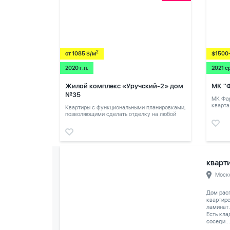
2
от 1085 $/м
$1500
2020 г.п.
2021 с
Жилой комплекс «Уручский-2» дом
МК "
№35
МК Фар
кварта
Квартиры с функциональными планировками,
позволяющими сделать отделку на любой
вкус.
кварти
Моск
Дом расп
квартире
ламинат.
Есть кла
соседи...