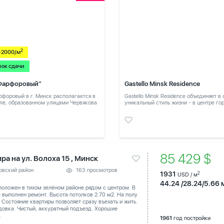
2
-2000/м
рок сдачи
Фарфоровый"
Gastello Minsk Residence
форовый в г. Минск располагается в
Gastello Minsk Residence объединяет в
ле, образованном улицами Червякова
уникальный стиль жизни - в центре го
в тихом месте
85 429 $
ра на ул. Волоха 15 , Минск
овский район
163 просмотров
1931
2
USD / м
44.24 /28.24/5.66 
оложен в тихом зелёном районе рядом с центром. В
 выполнен ремонт. Высота потолков 2.70 м2. На полу
 Состояние квартиры позволяет сразу въехать и жить.
довка. Чистый, аккуратный подъезд. Хорошие
.
1961
год постройки