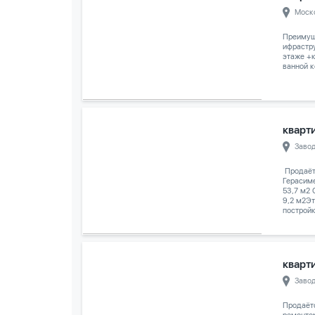
Моск
Преимуще
ифрастру
этаже +к
ванной к
кварти
Заво
️ Продаё
Герасим
53,7 м2
9,2 м2Эт
постройк
кварти
Заво
Продаёт