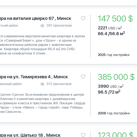
147 500 $
ра на виталия цвирко 67 , Минск
тский район
391 просмотров
2221
2
USD / м
2
66.4 /56.8 м
ся современная евротрехкомнатная квартира в жилом
се «Северный Берег», дом «Эдэн» - в одном из
ривлекательных районов рядом с живописным
м. Квартира общей площадью 66,4 м2 (по СНБ)
ена на комфортном 5 этаже...
2025
год постройки
385 000 
ра на ул. Тимирязева 4 , Минск
ральный район
312 просмотров
3990
2
USD / м
2
96.5 /72 м
Срочно-Срочно Эксклюзивное предложение в центре
 Элитная 3-комнатная квартира с дизайнерским
м,премиум-класса в престижном ЖК Локация: сердце
Рядом – стела «Минск – город-герой», парк Победы,
ая Свислочи,...
2008
год постройки
123 000 $
ра на ул. Шатько 18 , Минск