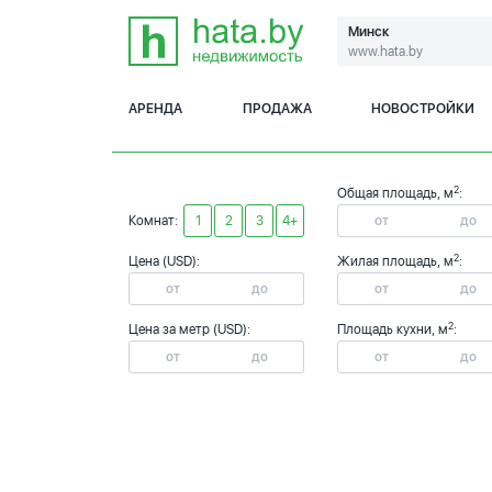
Минск
www.hata.by
АРЕНДА
ПРОДАЖА
НОВОСТРОЙКИ
2
Общая площадь, м
:
Комнат:
1
2
3
4+
2
Цена (USD):
Жилая площадь, м
:
2
Цена за метр (USD):
Площадь кухни, м
: