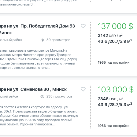
 с видом на весь город себе),2 санузла,гардероб.
вытяжная система,3...
137 000 $
ира на ул. Пр. Победителей Дом 53
 Минск
3142
2
USD / м
ральный район
89 просмотров
2
43.6 /26.7/5.9 м
атная квартира в самом центре Минска.На
танция метро Немига через дорогу.Троицкое
тье.Рядом Река Свислочь,Галерея Минск,Дворец
1965
год постройки
В доме был капремонт , все поменяно, отличный
паркет , стеклопакеты , стены...
103 000 
ра на ул. Семёнова 30 , Минск
нский район
238 просмотров
2346
2
USD / м
2
43.9 /28.7/5.3 м
я светлая и теплая квартира по адресу: ул.
а, 30к1. Преимущества вашего будущего жилья:
й дом: Кирпичные стены обеспечивают отличную
 шумоизоляцию. В 2015 году проведен полный
ный ремонт. Удобная планировка:...
1966
год постройки