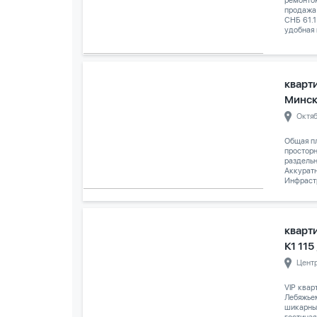
ремонтом
продажа
СНБ 61.1
удобная 
кварти
Минс
Октя
Общая пл
просторн
раздельн
Аккуратн
Инфрастр
кварт
К1 115
Цент
VIP квар
Лебяжье
шикарны