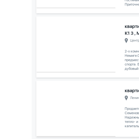
гостиная
Приточно
кварт
К1 3 ,
Цент
2-х комн
Немиге.С
предмес
спорта. 
дубовый 
кварти
Лени
Продаетс
Семенов
Надежны
тепло- и
капиталь