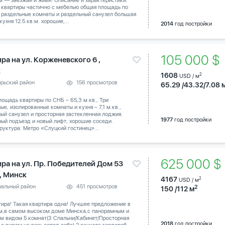
 — заезжай и живи! Описание и характеристики:
 квартиры частично с мебелью общая площадь по
 раздельные комнаты и раздельный санузел большая
кухня 12.5 кв.м. хорошие,...
2014
год постройки
105 000 
ра на ул. Корженевского 6 ,
к
1608
2
USD / м
брьский район
156 просмотров
65.29 /43.32/7.08 
ощадь квартиры по СНБ – 65,3 м.кв., Три
ые, изолированные комнаты и кухня – 7,1 м.кв.,
ый санузел и просторная застекленная лоджия.
1977
год постройки
ый подъезд и новый лифт, хорошие соседи.
уктура: Метро «Слуцкий гостинец»...
625 000 
ира на ул. Пр. Победителей Дом 53
 , Минск
4167
2
USD / м
ральный район
451 просмотров
2
150 /112 м
тира! Такая квартира одна! Лучшее предложение в
м,в самом высоком доме Минска,с панорамным и
м видом.5 комнат(3 Спальни/Кабинет/Просторная
2018
год постройки