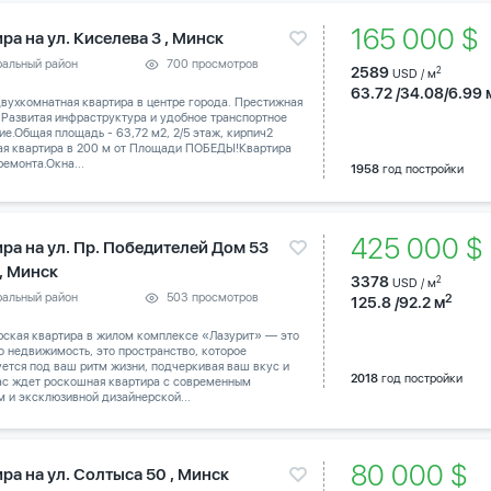
165 000 $
ра на ул. Киселева 3 , Минск
ральный район
700 просмотров
2589
2
USD / м
63.72 /34.08/6.99 
вухкомнатная квартира в центре города. Престижная
 Развитая инфраструктура и удобное транспортное
е.Общая площадь - 63,72 м2, 2/5 этаж, кирпич2
ая квартира в 200 м от Площади ПОБЕДЫ!Квартира
ремонта.Окна...
1958
год постройки
425 000 
ира на ул. Пр. Победителей Дом 53
 , Минск
3378
2
USD / м
ральный район
503 просмотров
2
125.8 /92.2 м
рская квартира в жилом комплексе «Лазурит» — это
о недвижимость, это пространство, которое
ется под ваш ритм жизни, подчеркивая ваш вкус и
2018
год постройки
Вас ждет роскошная квартира с современным
 и эксклюзивной дизайнерской...
80 000 $
ра на ул. Солтыса 50 , Минск