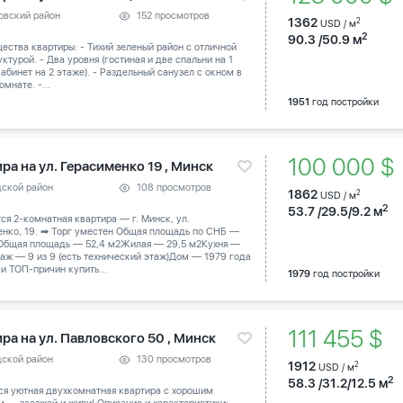
овский район
152 просмотров
1362
2
USD / м
2
90.3 /50.9 м
ства квартиры: - Тихий зеленый район с отличной
ктурой. - Два уровня (гостиная и две спальни на 1
абинет на 2 этаже). - Раздельный санузел с окном в
омнате. -...
1951
год постройки
100 000 
ра на ул. Герасименко 19 , Минск
дской район
108 просмотров
1862
2
USD / м
2
53.7 /29.5/9.2 м
тся 2-комнатная квартира — г. Минск, ул.
енко, 19. ➡ Торг уместен Общая площадь по СНБ —
 Общая площадь — 52,4 м2Жилая — 29,5 м2Кухня —
аж — 9 из 9 (есть технический этаж)Дом — 1979 года
и ТОП-причин купить...
1979
год постройки
111 455 $
ра на ул. Павловского 50 , Минск
дской район
130 просмотров
1912
2
USD / м
2
58.3 /31.2/12.5 м
ся уютная двухкомнатная квартира с хорошим