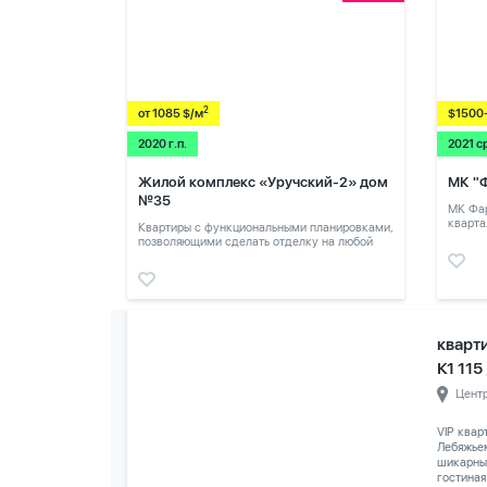
2
от 1085 $/м
$1500
2020 г.п.
2021 с
Жилой комплекс «Уручский-2» дом
МК "
№35
МК Фар
кварта
Квартиры с функциональными планировками,
позволяющими сделать отделку на любой
вкус.
кварт
К1 115
Цент
VIP квар
Лебяжье
шикарны
гостиная