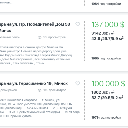
толицы....
1984
год постройки
137 000 $
ира на ул. Пр. Победителей Дом 53
 Минск
3142
2
USD / м
ральный район
99 просмотров
2
43.6 /26.7/5.9 м
атная квартира в самом центре Минска.На
танция метро Немига через дорогу.Троицкое
тье.Рядом Река Свислочь,Галерея Минск,Дворец
1965
год постройки
В доме был капремонт , все поменяно, отличный
паркет , стеклопакеты , стены...
100 000 
ра на ул. Герасименко 19 , Минск
дской район
115 просмотров
1862
2
USD / м
2
53.7 /29.5/9.2 м
тся 2-комнатная квартира — г. Минск, ул.
енко, 19. ➡ Торг уместен Общая площадь по СНБ —
 Общая площадь — 52,4 м2Жилая — 29,5 м2Кухня —
аж — 9 из 9 (есть технический этаж)Дом — 1979 года
и ТОП-причин купить...
1979
год постройки