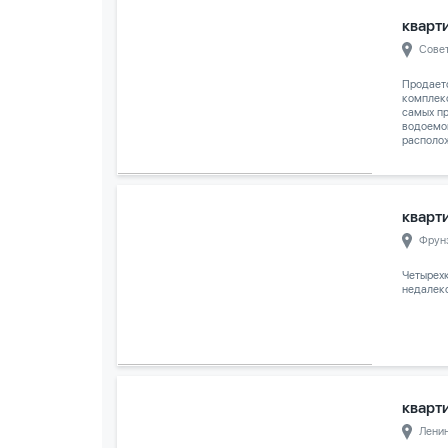
кварти
Сове
Продает
комплек
самых п
водоемо
располож
кварти
Фрун
Четырех
недалеко
кварти
Лени