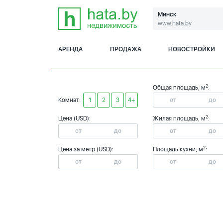
Минск
www.hata.by
АРЕНДА
ПРОДАЖА
НОВОСТРОЙКИ
2
Общая площадь, м
:
Комнат:
1
2
3
4+
2
Цена (USD):
Жилая площадь, м
:
2
Цена за метр (USD):
Площадь кухни, м
: