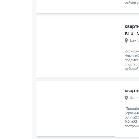
районе с
кварт
К1 3 ,
Цент
2-х комн
Немиге.С
предмес
спорта. 
дубовый 
кварти
Заво
️ Продаё
Герасим
53,7 м2
9,2 м2Эт
постройк