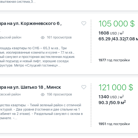
вытяжная система,3...
105 000 
ра на ул. Корженевского 6 ,
к
1608
2
USD / м
брьский район
161 просмотров
65.29 /43.32/7.08 
ощадь квартиры по СНБ – 65,3 м.кв., Три
ые, изолированные комнаты и кухня – 7,1 м.кв.,
ый санузел и просторная застекленная лоджия.
1977
год постройки
ый подъезд и новый лифт, хорошие соседи.
уктура: Метро «Слуцкий гостинец»...
121 000 $
ра на ул. Шатько 18 , Минск
овский район
156 просмотров
1340
2
USD / м
2
90.3 /50.9 м
ства квартиры: - Тихий зеленый район с отличной
ктурой. - Два уровня (гостиная и две спальни на 1
абинет на 2 этаже). - Раздельный санузел с окном в
омнате. -...
1951
год постройки