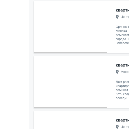
кварти
Цент
Срочно-
Минска.
ремонто
города. 
набережн
кварти
Моск
Дом расп
квартире
ламинат.
Есть кла
соседи...
кварти
Цент