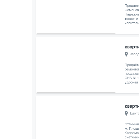
Продаетс
Семенов
Надежны
тепло- и
капиталь
кварти
Заво
Продаёт
ремонтом
продажа
СНБ 61.1
удобная 
кварти
Цент
Отличная
м. Площа
Капремон
счётчик