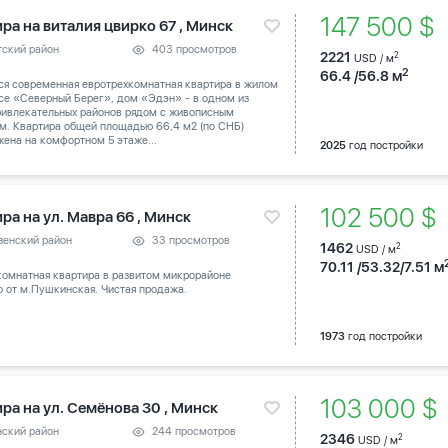
147 500 $
ра на виталия цвирко 67 , Минск
тский район
403 просмотров
2221
2
USD / м
2
66.4 /56.8 м
ся современная евротрехкомнатная квартира в жилом
се «Северный Берег», дом «Эдэн» - в одном из
ривлекательных районов рядом с живописным
м. Квартира общей площадью 66,4 м2 (по СНБ)
ена на комфортном 5 этаже...
2025
год постройки
102 500 $
ра на ул. Мавра 66 , Минск
зенский район
33 просмотров
1462
2
USD / м
70.11 /53.32/7.51 м
комнатная квартира в развитом микрорайоне
 от м.Пушкинская. Чистая продажа.
1973
год постройки
103 000 
ра на ул. Семёнова 30 , Минск
нский район
244 просмотров
2346
2
USD / м