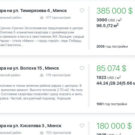
385 000 
ра на ул. Тимирязева 4 , Минск
ральный район
317 просмотров
3990
2
USD / м
2
96.5 /72 м
Срочно-Срочно Эксклюзивное предложение в центре
 Элитная 3-комнатная квартира с дизайнерским
м,премиум-класса в престижном ЖК Локация: сердце
Рядом – стела «Минск – город-герой», парк Победы,
ая Свислочи,...
2008
год постройки
85 074 $
ра на ул. Волоха 15 , Минск
овский район
179 просмотров
1923
2
USD / м
44.24 /28.24/5.66 
оложен в тихом зелёном районе рядом с центром. В
 выполнен ремонт. Высота потолков 2.70 м2. На полу
 Состояние квартиры позволяет сразу въехать и жить.
довка. Чистый, аккуратный подъезд. Хорошие
.
1961
год постройки
180 000 
ра на ул. Киселева 3 , Минск
ральный район
703 просмотров
2