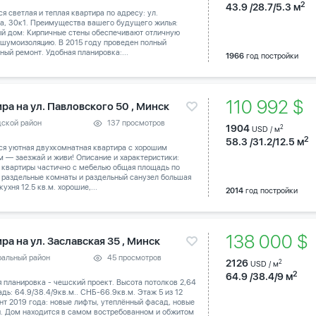
2
43.9 /28.7/5.3 м
я светлая и теплая квартира по адресу: ул.
а, 30к1. Преимущества вашего будущего жилья:
й дом: Кирпичные стены обеспечивают отличную
 шумоизоляцию. В 2015 году проведен полный
ный ремонт. Удобная планировка:...
1966
год постройки
110 992 $
ра на ул. Павловского 50 , Минск
дской район
137 просмотров
1904
2
USD / м
2
58.3 /31.2/12.5 м
ся уютная двухкомнатная квартира с хорошим
 — заезжай и живи! Описание и характеристики:
 квартиры частично с мебелью общая площадь по
 раздельные комнаты и раздельный санузел большая
кухня 12.5 кв.м. хорошие,...
2014
год постройки
138 000 $
ра на ул. Заславская 35 , Минск
ральный район
45 просмотров
2126
2
USD / м
2
64.9 /38.4/9 м
 планировка - чешский проект. Высота потолков 2,64
дь: 64.9/38.4/9кв.м.. СНБ-66.9кв.м. Этаж 5 из 12
т 2019 года: новые лифты, утеплённый фасад, новые
и. Дом находится в самом востребованном и обжитом