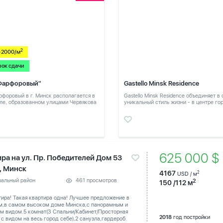
2
-2000/м
рок сдачи
Фарфоровый"
Gastello Minsk Residence
форовый в г. Минск располагается в
Gastello Minsk Residence объединяет в
ле, образованном улицами Червякова
уникальный стиль жизни - в центре го
в тихом месте
625 000 
ира на ул. Пр. Победителей Дом 53
 , Минск
4167
2
USD / м
ральный район
461 просмотров
2
150 /112 м
тира! Такая квартира одна! Лучшее предложение в
м,в самом высоком доме Минска,с панорамным и
м видом.5 комнат(3 Спальни/Кабинет/Просторная
2018
год постройки
 с видом на весь город себе),2 санузла,гардероб.