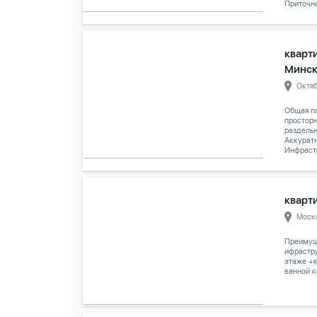
Приточно
кварти
Минс
Октя
Общая пл
просторн
раздельн
Аккуратн
Инфрастр
кварти
Моск
Преимуще
ифрастру
этаже +к
ванной к