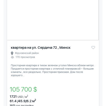
квартира на ул. Сердича 72 , Минск
Фрунзенский район
170 просмотров
Просторная квартира в тихом зеленом уголке Минска вблизи метро .
Продается просторная квартира с отличной планировкой – большие
комнаты , все раздельно. Просторная прихожая. Дом после
хорошего...
105 700 $
1721
2
USD / м
2
61.4 /45.9/6.2 м
1971
год постройки