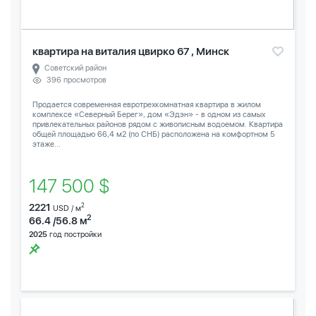
квартира на виталия цвирко 67 , Минск
Советский район
396 просмотров
Продается современная евротрехкомнатная квартира в жилом
комплексе «Северный Берег», дом «Эдэн» - в одном из самых
привлекательных районов рядом с живописным водоемом. Квартира
общей площадью 66,4 м2 (по СНБ) расположена на комфортном 5
этаже...
147 500 $
2221
2
USD / м
2
66.4 /56.8 м
2025
год постройки