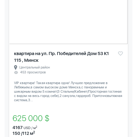
квартира на ул. Пр. Победителей Дом 53 К1
115 , Минск
Центральный район
453 просмотров
VIP квартира! Такая квартира одна! Лучшее предложение в
Лебяжьем,в самом высоком доме Минска,с панорамным и
шикарным видом.5 комнат(3 Спальни/Кабинет/Просторная гостиная
с видом на весь город себе),2 санузла,гардероб. Приточновытяжная
система,3...
625 000 $
4167
2
USD / м
2
150 /112 м