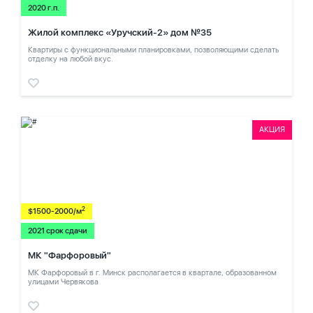
2020 г.п.
Жилой комплекс «Уручский-2» дом №35
Квартиры с функциональными планировками, позволяющими сделать
отделку на любой вкус.
АКЦИЯ
2
$1500-2000/м
2021 срок сдачи
МК "Фарфоровый"
МК Фарфоровый в г. Минск располагается в квартале, образованном
улицами Червякова