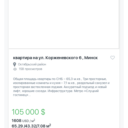
квартира на ул. Корженевского 6 , Минск
Октябрьский район
158 просмотров
Общая площадь квартиры по СНБ – 65,3 м.кв., Три просторные,
изолированные комнаты и кухня – 7,1 м.кв., раздельный санузел и
просторная застекленная лоджия. Аккуратный подъезд и новый
лифт, хорошие соседи. Инфраструктура: Метро «Слуцкий
гостинец»...
105 000 $
1608
2
USD / м
2
65.29 /43.32/7.08 м