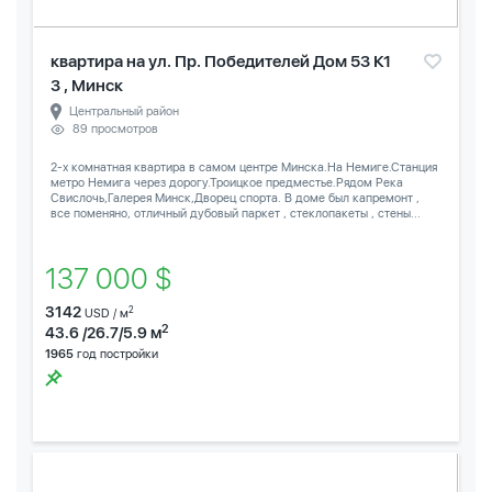
квартира на ул. Пр. Победителей Дом 53 К1
3 , Минск
Центральный район
89 просмотров
2-х комнатная квартира в самом центре Минска.На Немиге.Станция
метро Немига через дорогу.Троицкое предместье.Рядом Река
Свислочь,Галерея Минск,Дворец спорта. В доме был капремонт ,
все поменяно, отличный дубовый паркет , стеклопакеты , стены...
137 000 $
3142
2
USD / м
2
43.6 /26.7/5.9 м
1965
год постройки