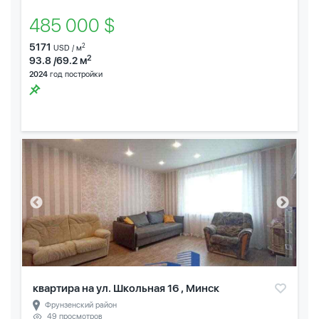
485 000 $
5171
2
USD / м
2
93.8 /69.2 м
2024
год постройки
квартира на ул. Школьная 16 , Минск
Фрунзенский район
49 просмотров