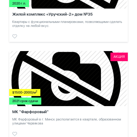
2020 г.п.
Жилой комплекс «Уручский-2» дом №35
Квартиры с функциональными планировками, позволяющими сделать
отделку на любой вкус.
АКЦИЯ
2
$1500-2000/м
2021 срок сдачи
МК "Фарфоровый"
МК Фарфоровый в г. Минск располагается в квартале, образованном
улицами Червякова