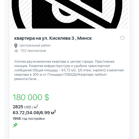
квартира на ул. Киселева 3 , Минск
Центральный район
702 просмотров
Уютная двухкомнатная квартира в центре города. Престижная
локация. Развитая инфраструктура и удобное транспортное
сообщение.Общая площадь - 63,72 м2, 2/5 этаж, кирпич2 комнатная
квартира в 200 м от Площади ПОБЕДЫ!Квартира требует
ремонта.Окна...
180 000 $
2825
2
USD / м
2
63.72 /34.08/6.99 м
1958
год постройки