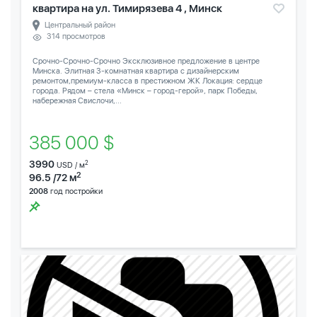
квартира на ул. Тимирязева 4 , Минск
Центральный район
314 просмотров
Срочно-Срочно-Срочно Эксклюзивное предложение в центре
Минска. Элитная 3-комнатная квартира с дизайнерским
ремонтом,премиум-класса в престижном ЖК Локация: сердце
города. Рядом – стела «Минск – город-герой», парк Победы,
набережная Свислочи,...
385 000 $
3990
2
USD / м
2
96.5 /72 м
2008
год постройки