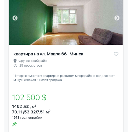
квартира на ул. Мавра 66 , Минск
Фрунзенский район
29 просмотров
Четырехкомнатная квартира в развитом микрорайоне недалеко от
м.Пушкинская. Чистая продажа.
102 500 $
1462
2
USD / м
2
70.11 /53.32/7.51 м
1973
год постройки