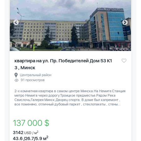
квартира на ул. Пр. Победителей Дом 53 К1
3 , Минск
Центральный район
91 просмотров
2-х комнатная квартира в самом центре Минска.На Немиге.Станция
метро Немига через дорогу.Троицкое предместье.Рядом Река
Свислочь,Галерея Минск,Дворец спорта. В доме был капремонт ,
все поменяно, отличный дубовый паркет , стеклопакеты , стены...
137 000 $
3142
2
USD / м
2
43.6 /26.7/5.9 м