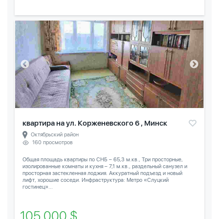
квартира на ул. Корженевского 6 , Минск
Октябрьский район
160 просмотров
Общая площадь квартиры по СНБ – 65,3 м.кв., Три просторные,
изолированные комнаты и кухня – 7,1 м.кв., раздельный санузел и
просторная застекленная лоджия. Аккуратный подъезд и новый
лифт, хорошие соседи. Инфраструктура: Метро «Слуцкий
гостинец»...
105 000 $