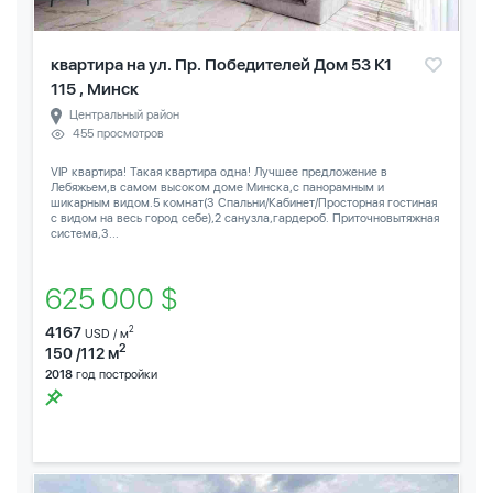
квартира на ул. Пр. Победителей Дом 53 К1
115 , Минск
Центральный район
455 просмотров
VIP квартира! Такая квартира одна! Лучшее предложение в
Лебяжьем,в самом высоком доме Минска,с панорамным и
шикарным видом.5 комнат(3 Спальни/Кабинет/Просторная гостиная
с видом на весь город себе),2 санузла,гардероб. Приточновытяжная
система,3...
625 000 $
4167
2
USD / м
2
150 /112 м
2018
год постройки