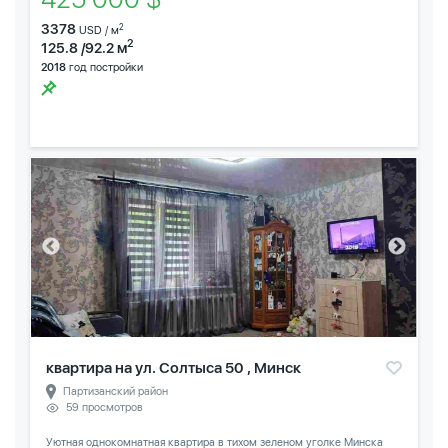
3378
2
USD / м
2
125.8 /92.2 м
2018
год постройки
квартира на ул. Солтыса 50 , Минск
Партизанский район
59 просмотров
Уютная однокомнатная квартира в тихом зеленом уголке Минска