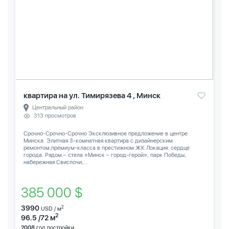
квартира на ул. Тимирязева 4 , Минск
Центральный район
313 просмотров
Срочно-Срочно-Срочно Эксклюзивное предложение в центре
Минска. Элитная 3-комнатная квартира с дизайнерским
ремонтом,премиум-класса в престижном ЖК Локация: сердце
города. Рядом – стела «Минск – город-герой», парк Победы,
набережная Свислочи,...
385 000 $
3990
2
USD / м
2
96.5 /72 м
2008
год постройки