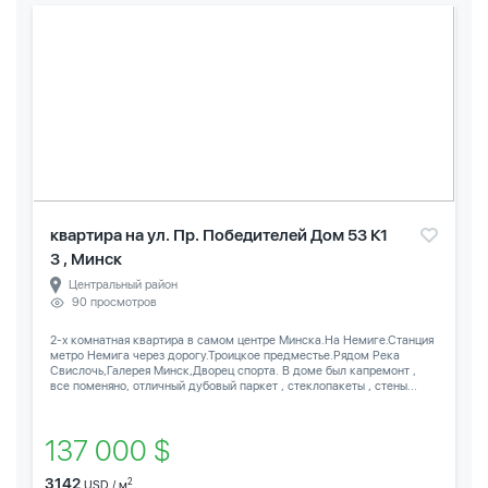
квартира на ул. Пр. Победителей Дом 53 К1
3 , Минск
Центральный район
90 просмотров
2-х комнатная квартира в самом центре Минска.На Немиге.Станция
метро Немига через дорогу.Троицкое предместье.Рядом Река
Свислочь,Галерея Минск,Дворец спорта. В доме был капремонт ,
все поменяно, отличный дубовый паркет , стеклопакеты , стены...
137 000 $
3142
2
USD / м