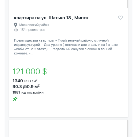
квартира на ул. Шатько 18 , Минск
Московский район
154 просмотров
Преимущества квартиры: - Тихий зеленый район с отличной
ифраструктурой. - Два уровня (гостиная и две спальни на 1 этаже
+кабинет на 2 этаже). - Раздельный санузел с окном в ванной
комнате. -...
121 000 $
1340
2
USD / м
2
90.3 /50.9 м
1951
год постройки