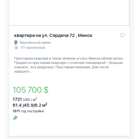
квартира на ул. Сердича 72 , Минск
Фрунзенский район
171 просмотров
Просторная квартира в тихом зеленом уголке Минска вблизи метро .
Продается просторная квартира с отличной планировкой – большие
комнаты , все раздельно. Просторная прихожая. Дом после
хорошего...
105 700 $
1721
2
USD / м
2
61.4 /45.9/6.2 м
1971
год постройки