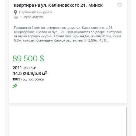
квартира на ул. Калиновского 21 , Минск
Первомайский район
15 просмотров
Продается 2 ком.кв. в кирпичном доме ул. Калиновского, д.21,
микрорайоне «Зеленый Луг – 2». Дом находится во дворе, в стороне
от шума городских улиц. Общая площадь 44,5м, жилая 28,9м, кухня
5,8м, санузел совмещен, балкон застеклен, Н=2,50м, 4 / 5...
89 500 $
2011
2
USD / м
2
44.5 /28.9/5.8 м
1963
год постройки