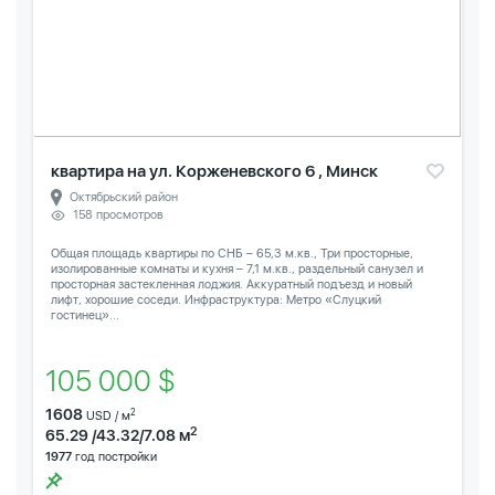
квартира на ул. Корженевского 6 , Минск
Октябрьский район
158 просмотров
Общая площадь квартиры по СНБ – 65,3 м.кв., Три просторные,
изолированные комнаты и кухня – 7,1 м.кв., раздельный санузел и
просторная застекленная лоджия. Аккуратный подъезд и новый
лифт, хорошие соседи. Инфраструктура: Метро «Слуцкий
гостинец»...
105 000 $
1608
2
USD / м
2
65.29 /43.32/7.08 м
1977
год постройки