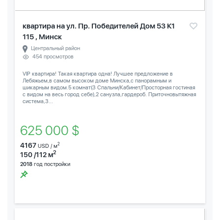
квартира на ул. Пр. Победителей Дом 53 К1
115 , Минск
Центральный район
454 просмотров
VIP квартира! Такая квартира одна! Лучшее предложение в
Лебяжьем,в самом высоком доме Минска,с панорамным и
шикарным видом.5 комнат(3 Спальни/Кабинет/Просторная гостиная
с видом на весь город себе),2 санузла,гардероб. Приточновытяжная
система,3...
625 000 $
4167
2
USD / м
2
150 /112 м
2018
год постройки