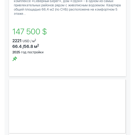
комплексе «Северный Берег», дом «Эдэн» - в одном из самых
привлекательных районов рядом с живописным водоемом. Квартира
общей площадью 66,4 м2 (по СНБ) расположена на комфортном 5
этаже...
147 500 $
2221
2
USD / м
2
66.4 /56.8 м
2025
год постройки