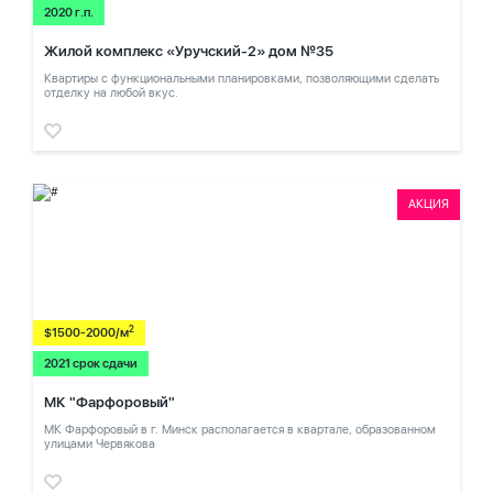
2020 г.п.
Жилой комплекс «Уручский-2» дом №35
Квартиры с функциональными планировками, позволяющими сделать
отделку на любой вкус.
АКЦИЯ
2
$1500-2000/м
2021 срок сдачи
МК "Фарфоровый"
МК Фарфоровый в г. Минск располагается в квартале, образованном
улицами Червякова