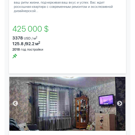
ваш ритм жизни, подчеркивая ваш вкус и успех. Вас ждет
роскошная квартира с современным ремонтом и эксклюзивной
дизайнерской...
425 000 $
3378
2
USD / м
2
125.8 /92.2 м
2018
год постройки