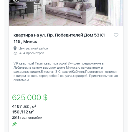
квартира на ул. Пр. Победителей Дом 53 К1
115 , Минск
Центральный район
454 просмотров
VIP квартира! Такая квартира одна! Лучшее предложение в
Лебяжьем,в самом высоком доме Минска,с панорамным и
шикарным видом.5 комнат(3 Спальни/Кабинет/Просторная гостиная
с видом на весь город себе),2 санузла,гардероб. Приточновытяжная
система,3...
625 000 $
4167
2
USD / м
2
150 /112 м
2018
год постройки