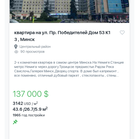
квартира на ул. Пр. Победителей Дом 53 К1
3 , Минск
Центральный район
90 просмотров
2-х комнатная квартира в самом центре Минска.На Немиге.Станция
метро Немига через дорогу.Троицкое предместье.Рядом Река
Свислочь,Галерея Минск,Дворец спорта. В доме был капремонт ,
все поменяно, отличный дубовый паркет , стеклопакеты , стены...
137 000 $
3142
2
USD / м
2
43.6 /26.7/5.9 м
1965
год постройки