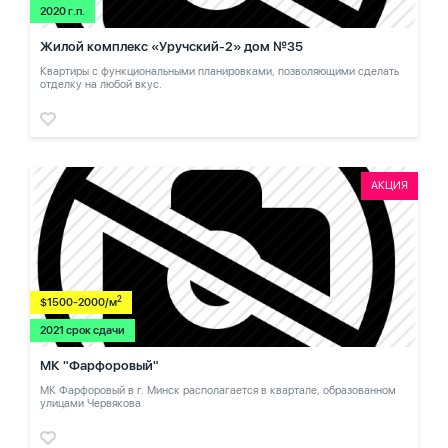
2020 г.п.
Жилой комплекс «Уручский-2» дом №35
Квартиры с функциональными планировками, позволяющими сделать
отделку на любой вкус.
АКЦИЯ
2
$1500-2000/м
2021 срок сдачи
МК "Фарфоровый"
МК Фарфоровый в г. Минск располагается в квартале, образованном
улицами Червякова