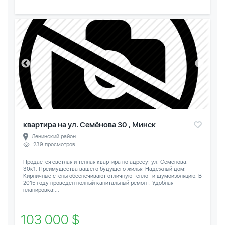
квартира на ул. Семёнова 30 , Минск
Ленинский район
239 просмотров
Продается светлая и теплая квартира по адресу: ул. Семенова,
30к1. Преимущества вашего будущего жилья: Надежный дом:
Кирпичные стены обеспечивают отличную тепло- и шумоизоляцию. В
2015 году проведен полный капитальный ремонт. Удобная
планировка:...
103 000 $