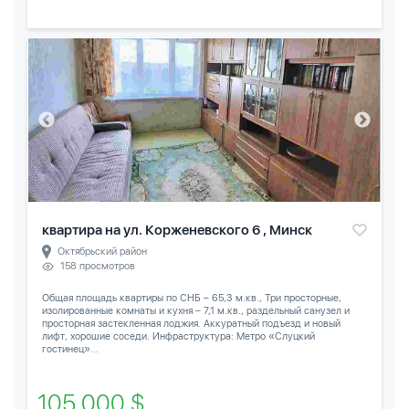
квартира на ул. Корженевского 6 , Минск
Октябрьский район
158 просмотров
Общая площадь квартиры по СНБ – 65,3 м.кв., Три просторные,
изолированные комнаты и кухня – 7,1 м.кв., раздельный санузел и
просторная застекленная лоджия. Аккуратный подъезд и новый
лифт, хорошие соседи. Инфраструктура: Метро «Слуцкий
гостинец»...
105 000 $