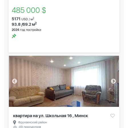
485 000 $
5171
2
USD / м
2
93.8 /69.2 м
2024
год постройки
квартира на ул. Школьная 16 , Минск
Фрунзенский район
49 просмотров