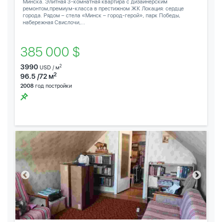
Минска. Элитная 3-комнатная квартира с дизайнерским
ремонтом,премиум-класса в престижном ЖК Локация: сердце
города. Рядом – стела «Минск – город-герой», парк Победы,
набережная Свислочи,...
385 000 $
3990
2
USD / м
2
96.5 /72 м
2008
год постройки