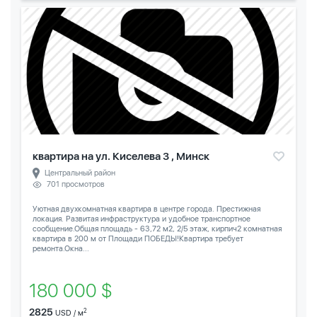
квартира на ул. Киселева 3 , Минск
Центральный район
701 просмотров
Уютная двухкомнатная квартира в центре города. Престижная
локация. Развитая инфраструктура и удобное транспортное
сообщение.Общая площадь - 63,72 м2, 2/5 этаж, кирпич2 комнатная
квартира в 200 м от Площади ПОБЕДЫ!Квартира требует
ремонта.Окна...
180 000 $
2825
2
USD / м