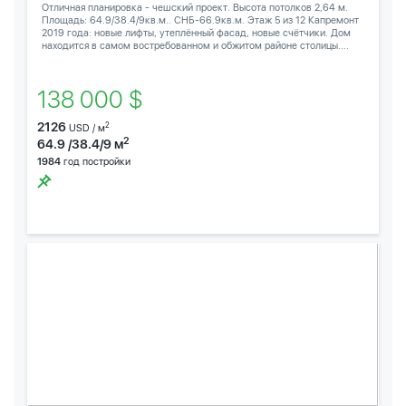
Отличная планировка - чешский проект. Высота потолков 2,64 м.
Площадь: 64.9/38.4/9кв.м.. СНБ-66.9кв.м. Этаж 5 из 12 Капремонт
2019 года: новые лифты, утеплённый фасад, новые счётчики. Дом
находится в самом востребованном и обжитом районе столицы....
138 000 $
2126
2
USD / м
2
64.9 /38.4/9 м
1984
год постройки