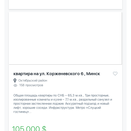
квартира на ул. Корженевского 6 , Минск
Октябрьский район
158 просмотров
Общая площадь квартиры по СНБ – 65,3 м.кв., Три просторные,
изолированные комнаты и кухня – 7,1 м.кв., раздельный санузел и
просторная застекленная лоджия. Аккуратный подъезд и новый
лифт, хорошие соседи. Инфраструктура: Метро «Слуцкий
гостинец»...
105 000 $