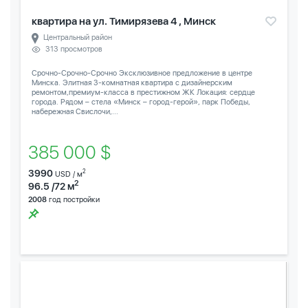
квартира на ул. Тимирязева 4 , Минск
Центральный район
313 просмотров
Срочно-Срочно-Срочно Эксклюзивное предложение в центре
Минска. Элитная 3-комнатная квартира с дизайнерским
ремонтом,премиум-класса в престижном ЖК Локация: сердце
города. Рядом – стела «Минск – город-герой», парк Победы,
набережная Свислочи,...
385 000 $
3990
2
USD / м
2
96.5 /72 м
2008
год постройки