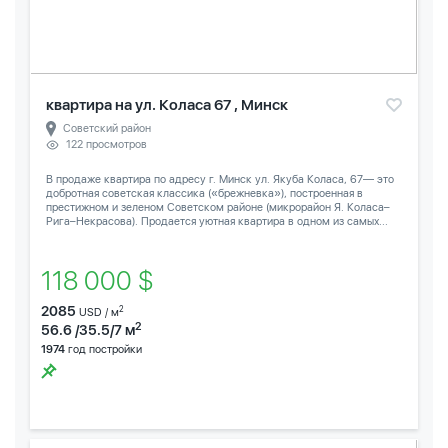
квартира на ул. Коласа 67 , Минск
Советский район
122 просмотров
В продаже квартира по адресу г. Минск ул. Якуба Коласа, 67— это
добротная советская классика («брежневка»), построенная в
престижном и зеленом Советском районе (микрорайон Я. Коласа–
Рига–Некрасова). Продается уютная квартира в одном из самых...
118 000 $
2085
2
USD / м
2
56.6 /35.5/7 м
1974
год постройки