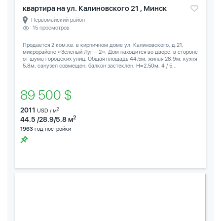
квартира на ул. Калиновского 21 , Минск
Первомайский район
15 просмотров
Продается 2 ком.кв. в кирпичном доме ул. Калиновского, д.21,
микрорайоне «Зеленый Луг – 2». Дом находится во дворе, в стороне
от шума городских улиц. Общая площадь 44,5м, жилая 28,9м, кухня
5,8м, санузел совмещен, балкон застеклен, Н=2,50м, 4 / 5...
89 500 $
2011
2
USD / м
2
44.5 /28.9/5.8 м
1963
год постройки