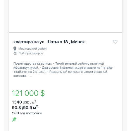
квартира на ул. Шатько 18 , Минск
Московский район
154 просмотров
Преимущества квартиры: - Тихий зеленый район с отличной
ифраструктурой. - Два уровня (гостиная и две спальни на 1 этаже
+кабинет на 2 этаже). - Раздельный санузел с окном в ванной
комнате. -...
121 000 $
1340
2
USD / м
2
90.3 /50.9 м
1951
год постройки