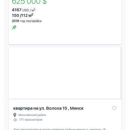
625 000 $
4167
2
USD / м
2
150 /112 м
2018
год постройки
квартира на ул. Волоха 15 , Минск
Московский район
171 просмотров
Дом расположен в тихом зелёном районе рядом с центром. В