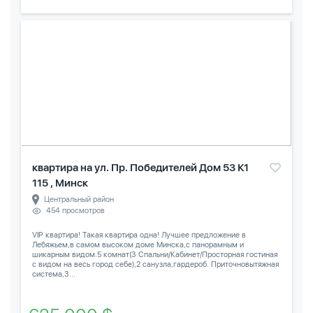
квартира на ул. Пр. Победителей Дом 53 К1
115 , Минск
Центральный район
454 просмотров
VIP квартира! Такая квартира одна! Лучшее предложение в
Лебяжьем,в самом высоком доме Минска,с панорамным и
шикарным видом.5 комнат(3 Спальни/Кабинет/Просторная гостиная
с видом на весь город себе),2 санузла,гардероб. Приточновытяжная
система,3...