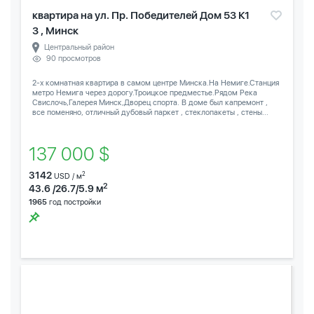
квартира на ул. Пр. Победителей Дом 53 К1
3 , Минск
Центральный район
90 просмотров
2-х комнатная квартира в самом центре Минска.На Немиге.Станция
метро Немига через дорогу.Троицкое предместье.Рядом Река
Свислочь,Галерея Минск,Дворец спорта. В доме был капремонт ,
все поменяно, отличный дубовый паркет , стеклопакеты , стены...
137 000 $
3142
2
USD / м
2
43.6 /26.7/5.9 м
1965
год постройки