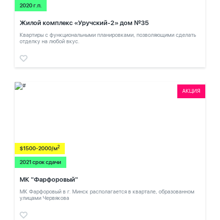
2020 г.п.
Жилой комплекс «Уручский-2» дом №35
Квартиры с функциональными планировками, позволяющими сделать
отделку на любой вкус.
АКЦИЯ
2
$1500-2000/м
2021 срок сдачи
МК "Фарфоровый"
МК Фарфоровый в г. Минск располагается в квартале, образованном
улицами Червякова