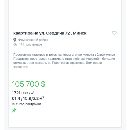
квартира на ул. Сердича 72 , Минск
Фрунзенский район
171 просмотров
Просторная квартира в тихом зеленом уголке Минска вблизи метро .
Продается просторная квартира с отличной планировкой – большие
комнаты , все раздельно. Просторная прихожая. Дом после
хорошего...
105 700 $
1721
2
USD / м
2
61.4 /45.9/6.2 м
1971
год постройки