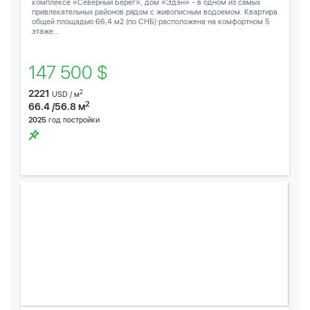
комплексе «Северный Берег», дом «Эдэн» - в одном из самых
привлекательных районов рядом с живописным водоемом. Квартира
общей площадью 66,4 м2 (по СНБ) расположена на комфортном 5
этаже...
147 500 $
2221
2
USD / м
2
66.4 /56.8 м
2025
год постройки