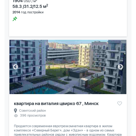
1904
2
USD / м
2
58.3 /31.2/12.5 м
2014
год постройки
квартира на виталия цвирко 67 , Минск
Советский район
396 просмотров
Продается современная евротрехкомнатная квартира в жилом
комплексе «Северный Берег», дом «Эдэн» - в одном из самых
привлекательных районов рядом с живописным водоемом. Квартира