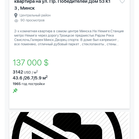
квартира на ул. Пр. Победителей Дом 53 К1
3 , Минск
Центральный район
90 просмотров
2-х комнатная квартира в самом центре Минска.На Немиге.Станция
метро Немига через дорогу.Троицкое предместье.Рядом Река
Свислочь,Галерея Минск,Дворец спорта. В доме был капремонт ,
все поменяно, отличный дубовый паркет , стеклопакеты , стены...
137 000 $
3142
2
USD / м
2
43.6 /26.7/5.9 м
1965
год постройки