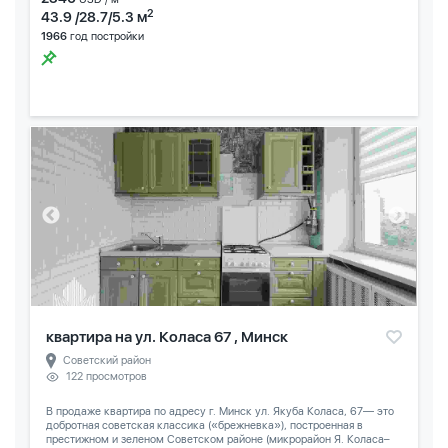
2
43.9 /28.7/5.3 м
1966
год постройки
квартира на ул. Коласа 67 , Минск
Советский район
122 просмотров
В продаже квартира по адресу г. Минск ул. Якуба Коласа, 67— это
добротная советская классика («брежневка»), построенная в
престижном и зеленом Советском районе (микрорайон Я. Коласа–