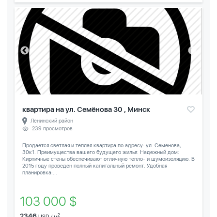
квартира на ул. Семёнова 30 , Минск
Ленинский район
239 просмотров
Продается светлая и теплая квартира по адресу: ул. Семенова,
30к1. Преимущества вашего будущего жилья: Надежный дом:
Кирпичные стены обеспечивают отличную тепло- и шумоизоляцию. В
2015 году проведен полный капитальный ремонт. Удобная
планировка:...
103 000 $
2346
2
USD / м