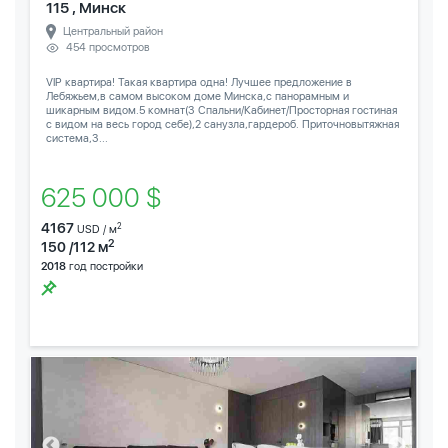
115 , Минск
Центральный район
454 просмотров
VIP квартира! Такая квартира одна! Лучшее предложение в
Лебяжьем,в самом высоком доме Минска,с панорамным и
шикарным видом.5 комнат(3 Спальни/Кабинет/Просторная гостиная
с видом на весь город себе),2 санузла,гардероб. Приточновытяжная
система,3...
625 000 $
4167
2
USD / м
2
150 /112 м
2018
год постройки