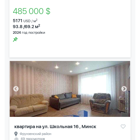
485 000 $
5171
2
USD / м
2
93.8 /69.2 м
2024
год постройки
квартира на ул. Школьная 16 , Минск
Фрунзенский район
49 просмотров