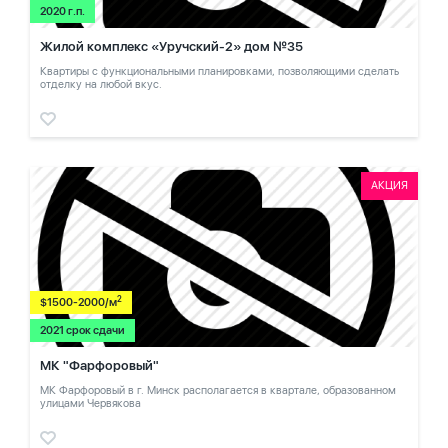
2020 г.п.
Жилой комплекс «Уручский-2» дом №35
Квартиры с функциональными планировками, позволяющими сделать
отделку на любой вкус.
АКЦИЯ
2
$1500-2000/м
2021 срок сдачи
МК "Фарфоровый"
МК Фарфоровый в г. Минск располагается в квартале, образованном
улицами Червякова