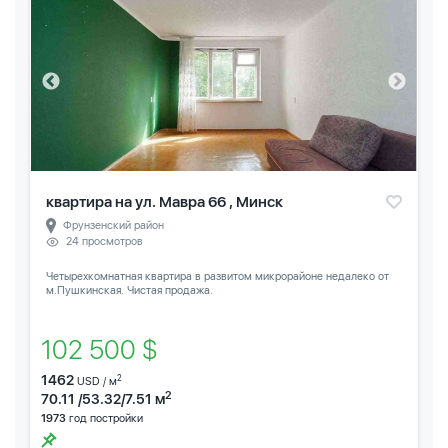
квартира на ул. Мавра 66 , Минск
Фрунзенский район
24 просмотров
Четырехкомнатная квартира в развитом микрорайоне недалеко от
м.Пушкинская. Чистая продажа.
102 500 $
1462
2
USD / м
2
70.11 /53.32/7.51 м
1973
год постройки