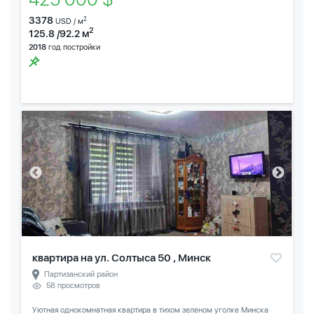
3378
2
USD / м
2
125.8 /92.2 м
2018
год постройки
квартира на ул. Солтыса 50 , Минск
Партизанский район
58 просмотров
Уютная однокомнатная квартира в тихом зеленом уголке Минска