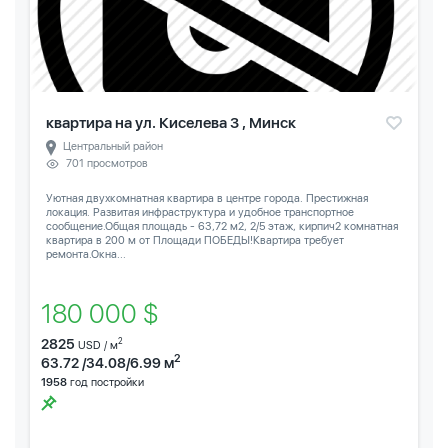
квартира на ул. Киселева 3 , Минск
Центральный район
701 просмотров
Уютная двухкомнатная квартира в центре города. Престижная
локация. Развитая инфраструктура и удобное транспортное
сообщение.Общая площадь - 63,72 м2, 2/5 этаж, кирпич2 комнатная
квартира в 200 м от Площади ПОБЕДЫ!Квартира требует
ремонта.Окна...
180 000 $
2825
2
USD / м
2
63.72 /34.08/6.99 м
1958
год постройки