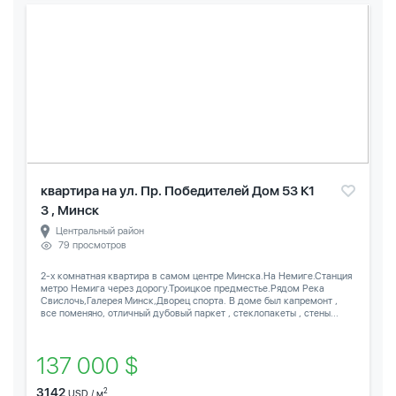
квартира на ул. Пр. Победителей Дом 53 К1
3 , Минск
Центральный район
79 просмотров
2-х комнатная квартира в самом центре Минска.На Немиге.Станция
метро Немига через дорогу.Троицкое предместье.Рядом Река
Свислочь,Галерея Минск,Дворец спорта. В доме был капремонт ,
все поменяно, отличный дубовый паркет , стеклопакеты , стены...
137 000 $
3142
2
USD / м