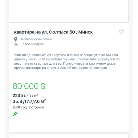
квартира на ул. Солтыса 50 , Минск
Партизанский район
57 просмотров
Уютная однокомнатная квартира в тихом зеленом уголке Минска
,прямо у леса. Если вы любите тишину ,спокойствие и прогулки по
лесу ,то это квартира для вас. Прямо у леса ,в кирпичном доме
продается квартира с оригинальной планировкой ,которая...
80 000 $
2235
2
USD / м
2
35.8 /17.7/7.6 м
2001
год постройки