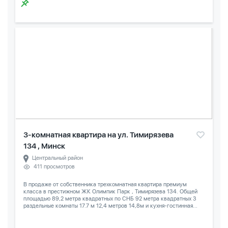
3-комнатная квартира на ул. Тимирязева
134 , Минск
Центральный район
411 просмотров
В продаже от собственника трехкомнатная квартира премиум
класса в престижном ЖК Олимпик Парк , Тимирязева 134. Общей
площадью 89,2 метра квадратных по СНБ 92 метра квадратных 3
раздельные комнаты 17.7 м 12,4 метров 14,8м и кухня-гостинная...