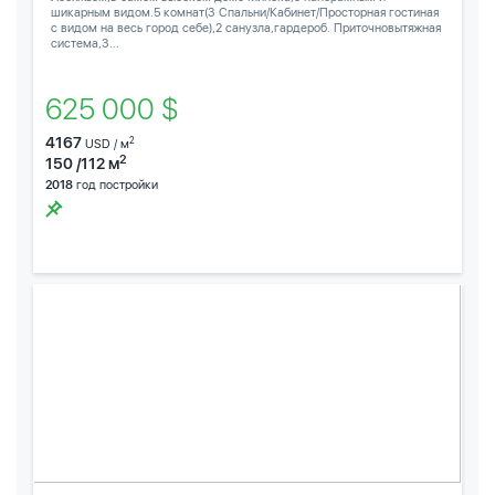
шикарным видом.5 комнат(3 Спальни/Кабинет/Просторная гостиная
с видом на весь город себе),2 санузла,гардероб. Приточновытяжная
система,3...
625 000 $
4167
2
USD / м
2
150 /112 м
2018
год постройки