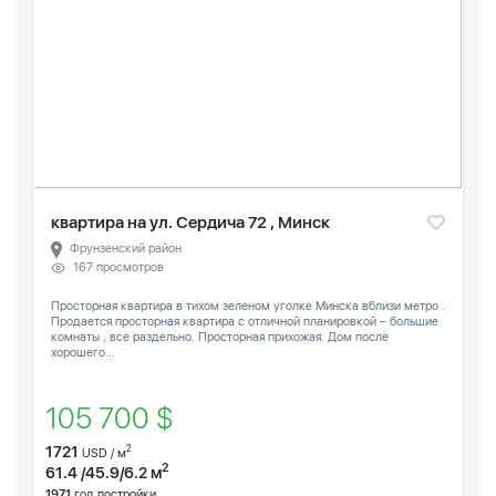
квартира на ул. Сердича 72 , Минск
Фрунзенский район
167 просмотров
Просторная квартира в тихом зеленом уголке Минска вблизи метро .
Продается просторная квартира с отличной планировкой – большие
комнаты , все раздельно. Просторная прихожая. Дом после
хорошего...
105 700 $
1721
2
USD / м
2
61.4 /45.9/6.2 м
1971
год постройки