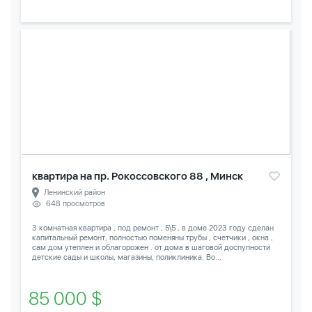
квартира на пр. Рокоссовского 88 , Минск
Ленинский район
648 просмотров
3 комнатная квартира , под ремонт , 5\5 , в доме 2023 году сделан
капитальный ремонт, полностью поменяны трубы , счетчики , окна ,
сам дом утеплен и облагорожен . от дома в шаговой доспупности
детские сады и школы, магазины, поликлиника. Во...
85 000 $