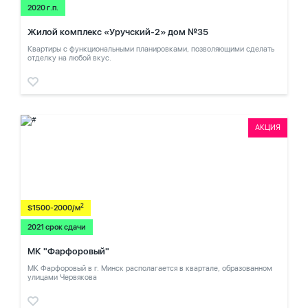
2020 г.п.
Жилой комплекс «Уручский-2» дом №35
Квартиры с функциональными планировками, позволяющими сделать
отделку на любой вкус.
АКЦИЯ
2
$1500-2000/м
2021 срок сдачи
МК "Фарфоровый"
МК Фарфоровый в г. Минск располагается в квартале, образованном
улицами Червякова