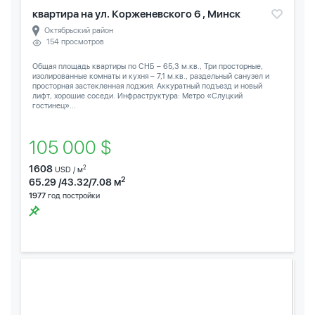
квартира на ул. Корженевского 6 , Минск
Октябрьский район
154 просмотров
Общая площадь квартиры по СНБ – 65,3 м.кв., Три просторные,
изолированные комнаты и кухня – 7,1 м.кв., раздельный санузел и
просторная застекленная лоджия. Аккуратный подъезд и новый
лифт, хорошие соседи. Инфраструктура: Метро «Слуцкий
гостинец»...
105 000 $
1608
2
USD / м
2
65.29 /43.32/7.08 м
1977
год постройки