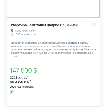
квартира на виталия цвирко 67 , Минск
Советский район
387 просмотров
Продается современная евротрехкомнатная квартира в жилом
комплексе «Северный Берег», дом «Эдэн» - в одном из самых
привлекательных районов рядом с живописным водоемом. Квартира
общей площадью 66,4 м2 (по СНБ) расположена на комфортном 5
этаже...
147 500 $
2221
2
USD / м
2
66.4 /56.8 м
2025
год постройки