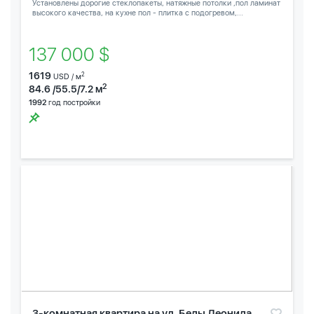
Установлены дорогие стеклопакеты, натяжные потолки ,пол ламинат
высокого качества, на кухне пол - плитка с подогревом,...
137 000 $
1619
2
USD / м
2
84.6 /55.5/7.2 м
1992
год постройки
3-комнатная квартира на ул. Беды Леонида