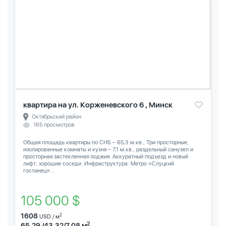
квартира на ул. Корженевского 6 , Минск
Октябрьский район
165 просмотров
Общая площадь квартиры по СНБ – 65,3 м.кв., Три просторные,
изолированные комнаты и кухня – 7,1 м.кв., раздельный санузел и
просторная застекленная лоджия. Аккуратный подъезд и новый
лифт, хорошие соседи. Инфраструктура: Метро «Слуцкий
гостинец»...
105 000 $
1608
2
USD / м
2
65.29 /43.32/7.08 м