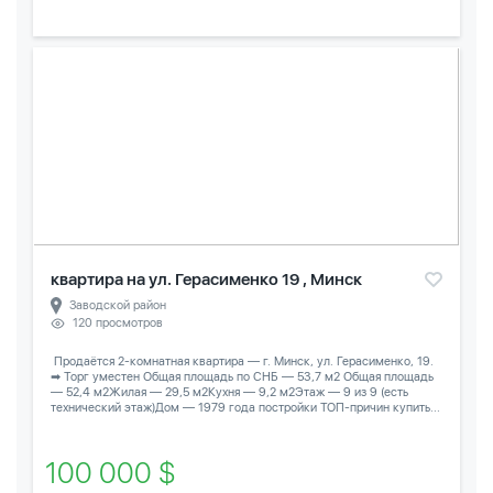
квартира на ул. Герасименко 19 , Минск
Заводской район
120 просмотров
️ Продаётся 2-комнатная квартира — г. Минск, ул. Герасименко, 19.
➡ Торг уместен Общая площадь по СНБ — 53,7 м2 Общая площадь
— 52,4 м2Жилая — 29,5 м2Кухня — 9,2 м2Этаж — 9 из 9 (есть
технический этаж)Дом — 1979 года постройки ТОП-причин купить...
100 000 $