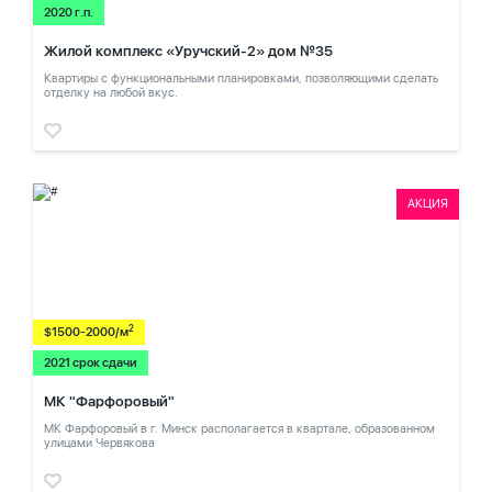
2020 г.п.
Жилой комплекс «Уручский-2» дом №35
Квартиры с функциональными планировками, позволяющими сделать
отделку на любой вкус.
АКЦИЯ
2
$1500-2000/м
2021 срок сдачи
МК "Фарфоровый"
МК Фарфоровый в г. Минск располагается в квартале, образованном
улицами Червякова