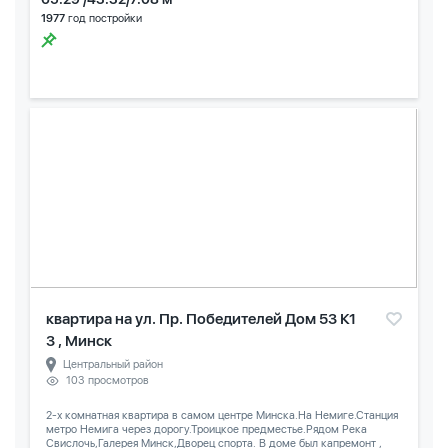
1977
год постройки
квартира на ул. Пр. Победителей Дом 53 К1
3 , Минск
Центральный район
103 просмотров
2-х комнатная квартира в самом центре Минска.На Немиге.Станция
метро Немига через дорогу.Троицкое предместье.Рядом Река
Свислочь,Галерея Минск,Дворец спорта. В доме был капремонт ,