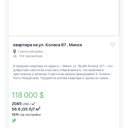
квартира на ул. Коласа 67 , Минск
Советский район
134 просмотров
В продаже квартира по адресу г. Минск ул. Якуба Коласа, 67— это
добротная советская классика («брежневка»), построенная в
престижном и зеленом Советском районе (микрорайон Я. Коласа–
Рига–Некрасова). Продается уютная квартира в одном из самых...
118 000 $
2085
2
USD / м
2
56.6 /35.5/7 м
1974
год постройки