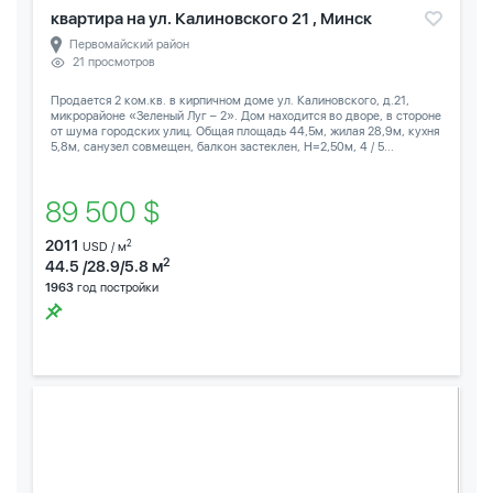
квартира на ул. Калиновского 21 , Минск
Первомайский район
21 просмотров
Продается 2 ком.кв. в кирпичном доме ул. Калиновского, д.21,
микрорайоне «Зеленый Луг – 2». Дом находится во дворе, в стороне
от шума городских улиц. Общая площадь 44,5м, жилая 28,9м, кухня
5,8м, санузел совмещен, балкон застеклен, Н=2,50м, 4 / 5...
89 500 $
2011
2
USD / м
2
44.5 /28.9/5.8 м
1963
год постройки