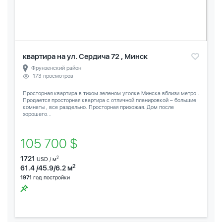
квартира на ул. Сердича 72 , Минск
Фрунзенский район
173 просмотров
Просторная квартира в тихом зеленом уголке Минска вблизи метро .
Продается просторная квартира с отличной планировкой – большие
комнаты , все раздельно. Просторная прихожая. Дом после
хорошего...
105 700 $
1721
2
USD / м
2
61.4 /45.9/6.2 м
1971
год постройки