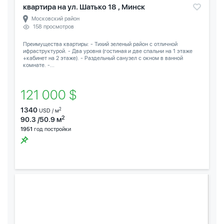
квартира на ул. Шатько 18 , Минск
Московский район
158 просмотров
Преимущества квартиры: - Тихий зеленый район с отличной
ифраструктурой. - Два уровня (гостиная и две спальни на 1 этаже
+кабинет на 2 этаже). - Раздельный санузел с окном в ванной
комнате. -...
121 000 $
1340
2
USD / м
2
90.3 /50.9 м
1951
год постройки