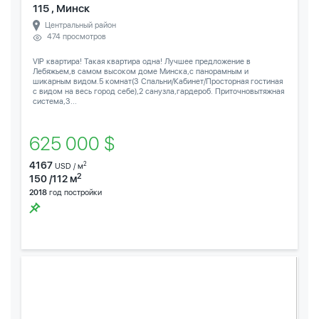
115 , Минск
Центральный район
474 просмотров
VIP квартира! Такая квартира одна! Лучшее предложение в
Лебяжьем,в самом высоком доме Минска,с панорамным и
шикарным видом.5 комнат(3 Спальни/Кабинет/Просторная гостиная
с видом на весь город себе),2 санузла,гардероб. Приточновытяжная
система,3...
625 000 $
4167
2
USD / м
2
150 /112 м
2018
год постройки