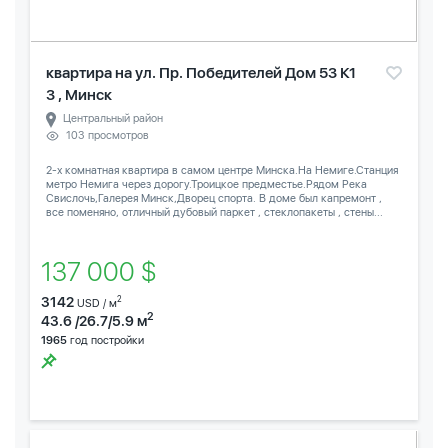
квартира на ул. Пр. Победителей Дом 53 К1
3 , Минск
Центральный район
103 просмотров
2-х комнатная квартира в самом центре Минска.На Немиге.Станция
метро Немига через дорогу.Троицкое предместье.Рядом Река
Свислочь,Галерея Минск,Дворец спорта. В доме был капремонт ,
все поменяно, отличный дубовый паркет , стеклопакеты , стены...
137 000 $
3142
2
USD / м
2
43.6 /26.7/5.9 м
1965
год постройки