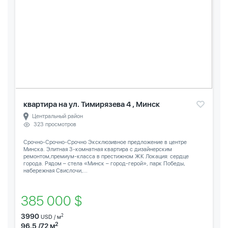
квартира на ул. Тимирязева 4 , Минск
Центральный район
323 просмотров
Срочно-Срочно-Срочно Эксклюзивное предложение в центре
Минска. Элитная 3-комнатная квартира с дизайнерским
ремонтом,премиум-класса в престижном ЖК Локация: сердце
города. Рядом – стела «Минск – город-герой», парк Победы,
набережная Свислочи,...
385 000 $
3990
2
USD / м
2
96.5 /72 м