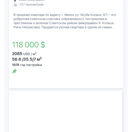
137 просмотров
В продаже квартира по адресу г. Минск ул. Якуба Коласа, 67— это
добротная советская классика («брежневка»), построенная в
престижном и зеленом Советском районе (микрорайон Я. Коласа–
Рига–Некрасова). Продается уютная квартира в одном из самых...
118 000 $
2085
2
USD / м
2
56.6 /35.5/7 м
1974
год постройки