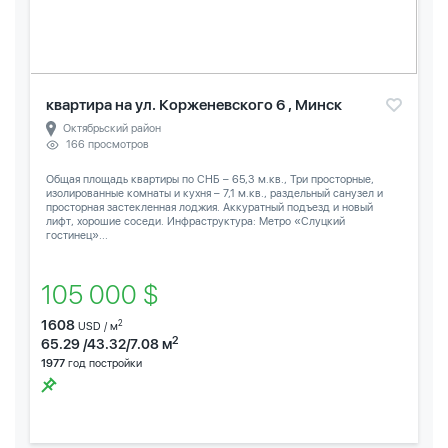
квартира на ул. Корженевского 6 , Минск
Октябрьский район
166 просмотров
Общая площадь квартиры по СНБ – 65,3 м.кв., Три просторные,
изолированные комнаты и кухня – 7,1 м.кв., раздельный санузел и
просторная застекленная лоджия. Аккуратный подъезд и новый
лифт, хорошие соседи. Инфраструктура: Метро «Слуцкий
гостинец»...
105 000 $
1608
2
USD / м
2
65.29 /43.32/7.08 м
1977
год постройки