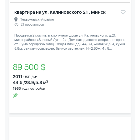
квартира на ул. Калиновского 21 , Минск
Первомайский район
21 просмотров
Продается 2 ком.кв. в кирпичном доме ул. Калиновского, д.21,
микрорайоне «Зеленый Луг – 2». Дом находится во дворе, в стороне
от шума городских улиц. Общая площадь 44,5м, жилая 28,9м, кухня
5,8м, санузел совмещен, балкон застеклен, Н=2,50м, 4 / 5...
89 500 $
2011
2
USD / м
2
44.5 /28.9/5.8 м
1963
год постройки