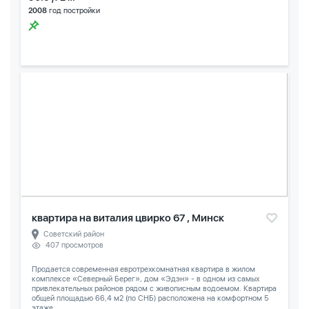
2008
год постройки
квартира на виталия цвирко 67 , Минск
Советский район
407 просмотров
Продается современная евротрехкомнатная квартира в жилом
комплексе «Северный Берег», дом «Эдэн» - в одном из самых
привлекательных районов рядом с живописным водоемом. Квартира
общей площадью 66,4 м2 (по СНБ) расположена на комфортном 5
этаже...