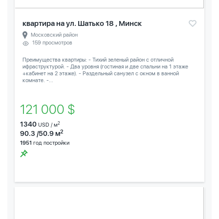
квартира на ул. Шатько 18 , Минск
Московский район
159 просмотров
Преимущества квартиры: - Тихий зеленый район с отличной
ифраструктурой. - Два уровня (гостиная и две спальни на 1 этаже
+кабинет на 2 этаже). - Раздельный санузел с окном в ванной
комнате. -...
121 000 $
1340
2
USD / м
2
90.3 /50.9 м
1951
год постройки