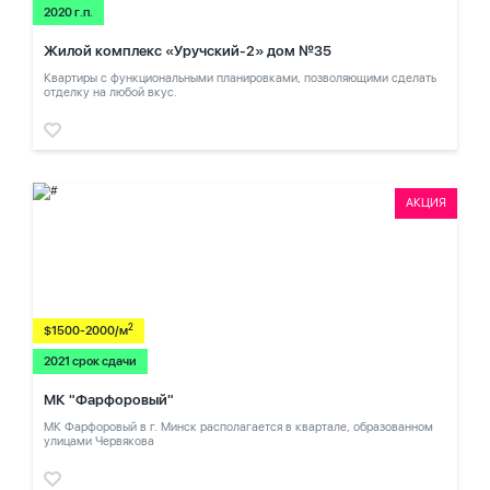
2020 г.п.
Жилой комплекс «Уручский-2» дом №35
Квартиры с функциональными планировками, позволяющими сделать
отделку на любой вкус.
АКЦИЯ
2
$1500-2000/м
2021 срок сдачи
МК "Фарфоровый"
МК Фарфоровый в г. Минск располагается в квартале, образованном
улицами Червякова