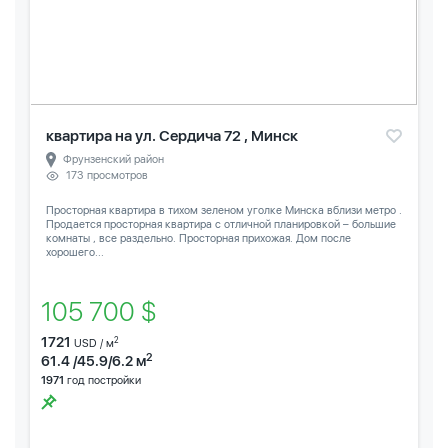
квартира на ул. Сердича 72 , Минск
Фрунзенский район
173 просмотров
Просторная квартира в тихом зеленом уголке Минска вблизи метро .
Продается просторная квартира с отличной планировкой – большие
комнаты , все раздельно. Просторная прихожая. Дом после
хорошего...
105 700 $
1721
2
USD / м
2
61.4 /45.9/6.2 м
1971
год постройки