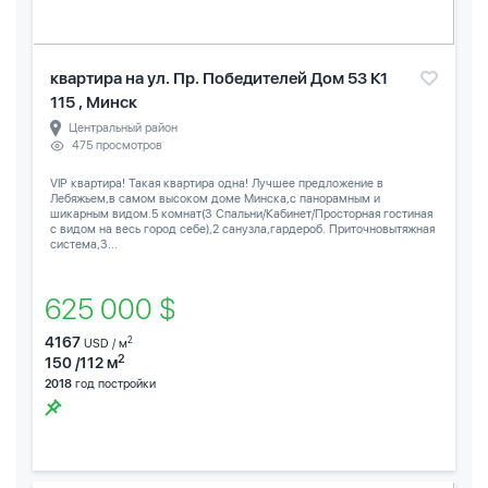
квартира на ул. Пр. Победителей Дом 53 К1
115 , Минск
Центральный район
475 просмотров
VIP квартира! Такая квартира одна! Лучшее предложение в
Лебяжьем,в самом высоком доме Минска,с панорамным и
шикарным видом.5 комнат(3 Спальни/Кабинет/Просторная гостиная
с видом на весь город себе),2 санузла,гардероб. Приточновытяжная
система,3...
625 000 $
4167
2
USD / м
2
150 /112 м
2018
год постройки