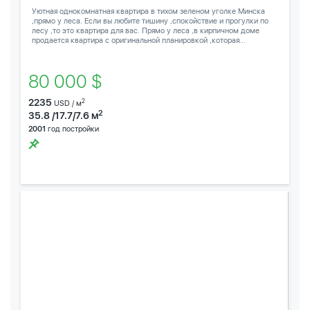
Уютная однокомнатная квартира в тихом зеленом уголке Минска
,прямо у леса. Если вы любите тишину ,спокойствие и прогулки по
лесу ,то это квартира для вас. Прямо у леса ,в кирпичном доме
продается квартира с оригинальной планировкой ,которая...
80 000 $
2235
2
USD / м
2
35.8 /17.7/7.6 м
2001
год постройки