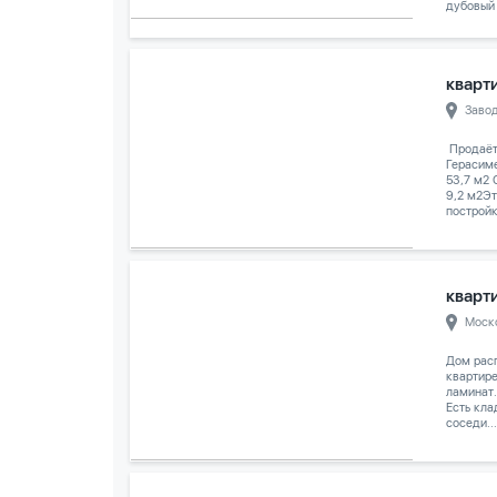
дубовый 
кварти
Заво
️ Продаё
Герасим
53,7 м2
9,2 м2Эт
постройк
кварти
Моск
Дом расп
квартире
ламинат.
Есть кла
соседи...