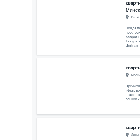
кварти
Минс
Октя
Общая пл
просторн
раздельн
Аккуратн
Инфрастр
кварти
Моск
Преимуще
ифрастру
этаже +к
ванной к
кварти
Лени