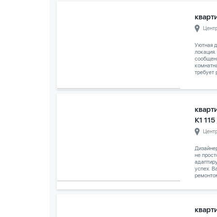
кварти
Цент
Уютная д
локация.
сообщени
комнатн
требует 
кварт
К1 115
Цент
Дизайне
не прост
адаптиру
успех. 
ремонтом
кварти