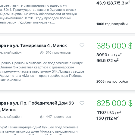
2
43.9 /28.7/5.3 м
я светлая и теплая квартира по адресу: ул.
а, 30к1. Преимущества вашего будущего жилья:
й дом: Кирпичные стены обеспечивают отличную
 шумоизоляцию. В 2015 году проведен полный
ный ремонт. Удобная планировка:...
1966
год постройки
385 000 
ра на ул. Тимирязева 4 , Минск
ральный район
310 просмотров
3990
2
USD / м
2
96.5 /72 м
Срочно-Срочно Эксклюзивное предложение в центре
 Элитная 3-комнатная квартира с дизайнерским
м,премиум-класса в престижном ЖК Локация: сердце
Рядом – стела «Минск – город-герой», парк Победы,
ая Свислочи,...
2008
год постройки
625 000 
ира на ул. Пр. Победителей Дом 53
 , Минск
4167
2
USD / м
ральный район
447 просмотров
2
150 /112 м
тира! Такая квартира одна! Лучшее предложение в
м,в самом высоком доме Минска,с панорамным и