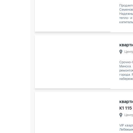
Продаетс
Семенов
Надежны
тепло- и
капиталь
кварти
Цент
Срочно-
Минска.
ремонто
города. 
набережн
кварт
К1 115
Цент
VIP квар
Лебяжье