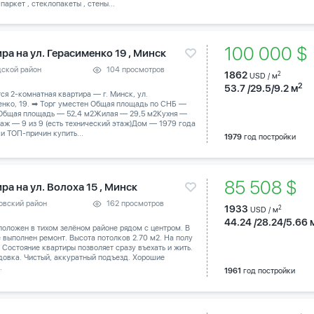
паркет , стеклопакеты , стены...
100 000 
ра на ул. Герасименко 19 , Минск
дской район
104 просмотров
1862
2
USD / м
2
53.7 /29.5/9.2 м
тся 2-комнатная квартира — г. Минск, ул.
енко, 19. ➡ Торг уместен Общая площадь по СНБ —
 Общая площадь — 52,4 м2Жилая — 29,5 м2Кухня —
аж — 9 из 9 (есть технический этаж)Дом — 1979 года
и ТОП-причин купить...
1979
год постройки
85 508 $
ра на ул. Волоха 15 , Минск
овский район
162 просмотров
1933
2
USD / м
44.24 /28.24/5.66 
оложен в тихом зелёном районе рядом с центром. В
 выполнен ремонт. Высота потолков 2.70 м2. На полу
 Состояние квартиры позволяет сразу въехать и жить.
довка. Чистый, аккуратный подъезд. Хорошие
.
1961
год постройки