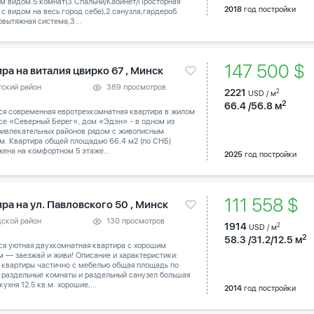
м видом.5 комнат(3 Спальни/Кабинет/Просторная
2018
год постройки
 с видом на весь город себе),2 санузла,гардероб.
вытяжная система,3...
147 500 $
ра на виталия цвирко 67 , Минск
тский район
389 просмотров
2221
2
USD / м
2
66.4 /56.8 м
ся современная евротрехкомнатная квартира в жилом
се «Северный Берег», дом «Эдэн» - в одном из
ривлекательных районов рядом с живописным
м. Квартира общей площадью 66,4 м2 (по СНБ)
ена на комфортном 5 этаже...
2025
год постройки
111 558 $
ра на ул. Павловского 50 , Минск
дской район
130 просмотров
1914
2
USD / м
2
58.3 /31.2/12.5 м
ся уютная двухкомнатная квартира с хорошим
 — заезжай и живи! Описание и характеристики:
 квартиры частично с мебелью общая площадь по
 раздельные комнаты и раздельный санузел большая
кухня 12.5 кв.м. хорошие,...
2014
год постройки