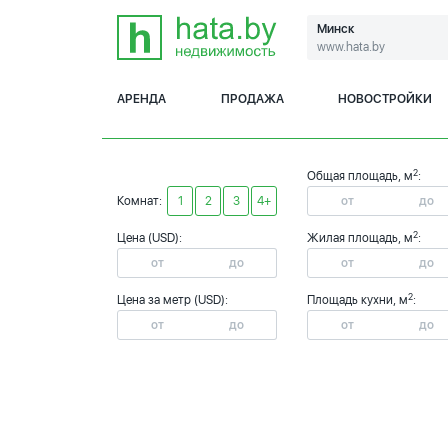
Минск
www.hata.by
АРЕНДА
ПРОДАЖА
НОВОСТРОЙКИ
2
Общая площадь, м
:
Комнат:
1
2
3
4+
2
Цена (USD):
Жилая площадь, м
:
2
Цена за метр (USD):
Площадь кухни, м
: