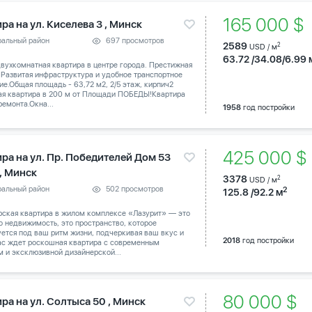
165 000 $
ра на ул. Киселева 3 , Минск
ральный район
697 просмотров
2589
2
USD / м
63.72 /34.08/6.99 
вухкомнатная квартира в центре города. Престижная
 Развитая инфраструктура и удобное транспортное
е.Общая площадь - 63,72 м2, 2/5 этаж, кирпич2
ая квартира в 200 м от Площади ПОБЕДЫ!Квартира
ремонта.Окна...
1958
год постройки
425 000 
ира на ул. Пр. Победителей Дом 53
 , Минск
3378
2
USD / м
ральный район
502 просмотров
2
125.8 /92.2 м
рская квартира в жилом комплексе «Лазурит» — это
о недвижимость, это пространство, которое
ется под ваш ритм жизни, подчеркивая ваш вкус и
2018
год постройки
Вас ждет роскошная квартира с современным
 и эксклюзивной дизайнерской...
80 000 $
ра на ул. Солтыса 50 , Минск