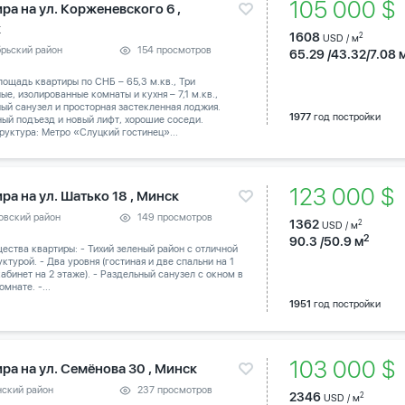
105 000 
ра на ул. Корженевского 6 ,
к
1608
2
USD / м
брьский район
154 просмотров
65.29 /43.32/7.08 
ощадь квартиры по СНБ – 65,3 м.кв., Три
ые, изолированные комнаты и кухня – 7,1 м.кв.,
ый санузел и просторная застекленная лоджия.
1977
год постройки
ый подъезд и новый лифт, хорошие соседи.
уктура: Метро «Слуцкий гостинец»...
123 000 $
ра на ул. Шатько 18 , Минск
овский район
149 просмотров
1362
2
USD / м
2
90.3 /50.9 м
ства квартиры: - Тихий зеленый район с отличной
ктурой. - Два уровня (гостиная и две спальни на 1
абинет на 2 этаже). - Раздельный санузел с окном в
омнате. -...
1951
год постройки
103 000 
ра на ул. Семёнова 30 , Минск
нский район
237 просмотров
2346
2
USD / м