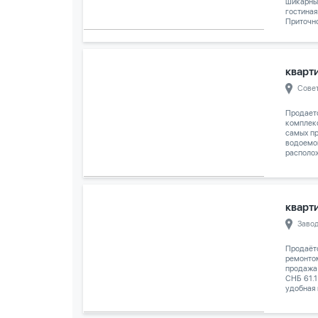
шикарны
гостиная
Приточно
кварти
Сове
Продает
комплек
самых п
водоемо
располож
кварти
Заво
Продаёт
ремонтом
продажа
СНБ 61.1
удобная 