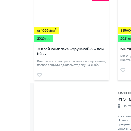
2
от 1085 $/м
$1500
2020 г.п.
2021 с
Жилой комплекс «Уручский-2» дом
МК "
№35
МК Фар
кварта
Квартиры с функциональными планировками,
позволяющими сделать отделку на любой
вкус.
кварт
К1 3 ,
Цент
2-х комн
Немиге.С
предмес
спорта. 