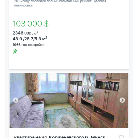
2015 году проведен полный капитальный ремонт. Удобная
планировка:...
103 000 $
2346
2
USD / м
2
43.9 /28.7/5.3 м
1966
год постройки
квартира на ул. Корженевского 6 , Минск