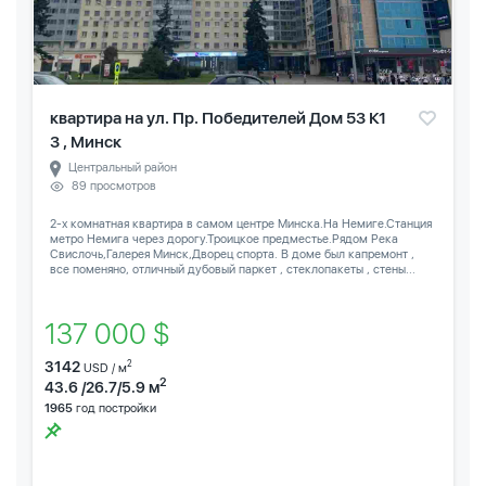
квартира на ул. Пр. Победителей Дом 53 К1
3 , Минск
Центральный район
89 просмотров
2-х комнатная квартира в самом центре Минска.На Немиге.Станция
метро Немига через дорогу.Троицкое предместье.Рядом Река
Свислочь,Галерея Минск,Дворец спорта. В доме был капремонт ,
все поменяно, отличный дубовый паркет , стеклопакеты , стены...
137 000 $
3142
2
USD / м
2
43.6 /26.7/5.9 м
1965
год постройки