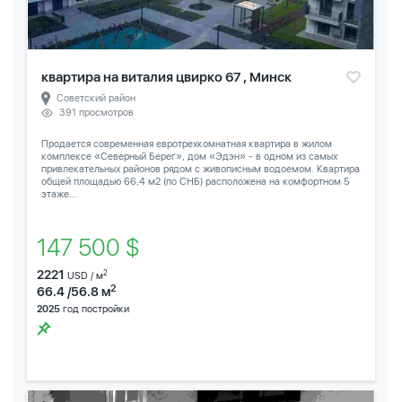
квартира на виталия цвирко 67 , Минск
Советский район
391 просмотров
Продается современная евротрехкомнатная квартира в жилом
комплексе «Северный Берег», дом «Эдэн» - в одном из самых
привлекательных районов рядом с живописным водоемом. Квартира
общей площадью 66,4 м2 (по СНБ) расположена на комфортном 5
этаже...
147 500 $
2221
2
USD / м
2
66.4 /56.8 м
2025
год постройки