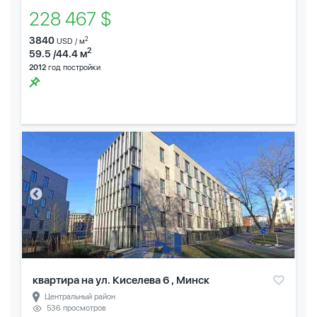
228 467 $
3840
2
USD / м
2
59.5 /44.4 м
2012
год постройки
квартира на ул. Киселева 6 , Минск
Центральный район
536 просмотров