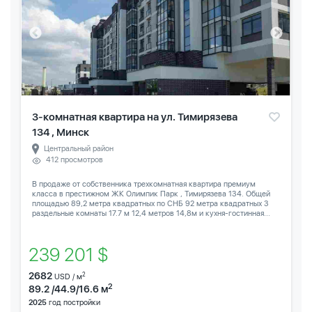
3-комнатная квартира на ул. Тимирязева
134 , Минск
Центральный район
412 просмотров
В продаже от собственника трехкомнатная квартира премиум
класса в престижном ЖК Олимпик Парк , Тимирязева 134. Общей
площадью 89,2 метра квадратных по СНБ 92 метра квадратных 3
раздельные комнаты 17.7 м 12,4 метров 14,8м и кухня-гостинная...
239 201 $
2682
2
USD / м
2
89.2 /44.9/16.6 м
2025
год постройки