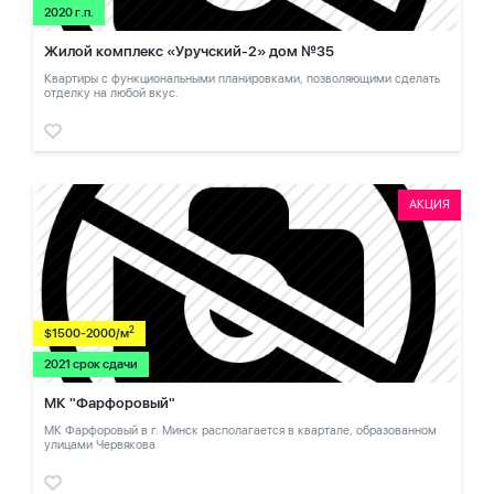
2020 г.п.
Жилой комплекс «Уручский-2» дом №35
Квартиры с функциональными планировками, позволяющими сделать
отделку на любой вкус.
АКЦИЯ
2
$1500-2000/м
2021 срок сдачи
МК "Фарфоровый"
МК Фарфоровый в г. Минск располагается в квартале, образованном
улицами Червякова