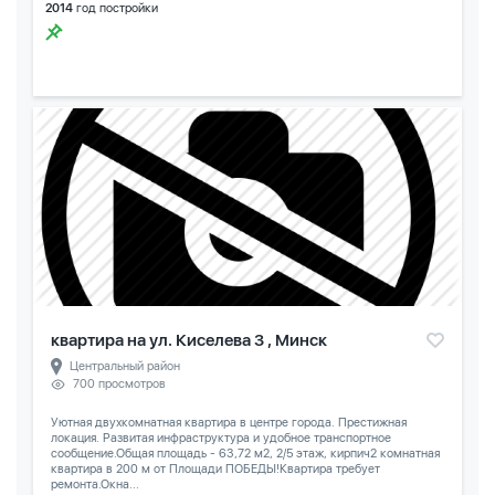
2014
год постройки
квартира на ул. Киселева 3 , Минск
Центральный район
700 просмотров
Уютная двухкомнатная квартира в центре города. Престижная
локация. Развитая инфраструктура и удобное транспортное
сообщение.Общая площадь - 63,72 м2, 2/5 этаж, кирпич2 комнатная
квартира в 200 м от Площади ПОБЕДЫ!Квартира требует
ремонта.Окна...