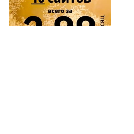
Аксаковщина
Ждановичи
Новополоцк
Барановичи
Жемчужный
Орша
Барань
Житковичи
Осиповичи
Бегомль
Жлобин
Ошмяны
Белоозёрск
Жодино
Петриков
Березино
Заречье
Пинск
Белыничи
Заславль
Плещеницы
Береза
Ивацевичи
Полоцк
Березовка
Ивье
Поставы