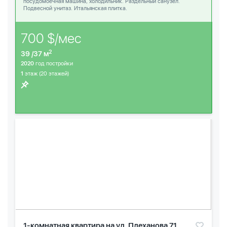
посудомоечная машина, холодильник. Раздельный санузел.
Подвесной унитаз. Итальянская плитка.
700 $/мес
2
39 /37 м
2020
год постройки
1
этаж (20 этажей)
1-комнатная квартира на ул. Плеханова 71 ,