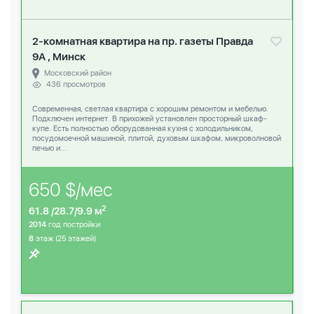
2-комнатная квартира на пр. газеты Правда
9А , Минск
Московский район
436 просмотров
Современная, светлая квартира с хорошим ремонтом и мебелью.
Подключен интернет. В прихожей установлен просторный шкаф-
купе. Есть полностью оборудованная кухня с холодильником,
посудомоечной машиной, плитой, духовым шкафом, микроволновой
печью и...
650 $/мес
2
61.8 /28.7/9.9 м
2014
год постройки
8
этаж (25 этажей)