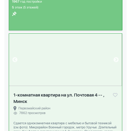
1967
год постройки
5
этаж (5 этажей)
1-комнатная квартира на ул. Почтовая 4 -- ,
Минск
Первомайский район
7862 просмотров
Сдается однокомнатная квартира c мебелью и бытовой техникой
(см.фото). Микрорайон Военный городок, метро Уручье. Длительный