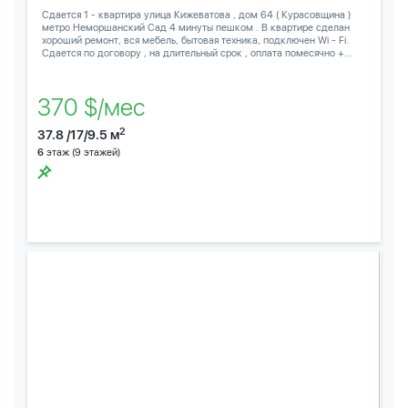
Сдается 1 - квартира улица Кижеватова , дом 64 ( Курасовщина )
метро Неморшанский Сад 4 минуты пешком . В квартире сделан
хороший ремонт, вся мебель, бытовая техника, подключен Wi - Fi.
Сдается по договору , на длительный срок , оплата помесячно +...
370 $/мес
2
37.8 /17/9.5 м
6
этаж (9 этажей)