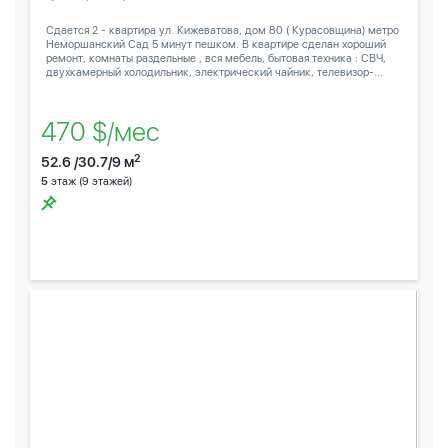
Сдается 2 - квартира ул. Кижеватова, дом 80 ( Курасовщина) метро
Неморшанский Сад 5 минут пешком. В квартире сделан хороший
ремонт, комнаты раздельные , вся мебель, бытовая техника : СВЧ,
двухкамерный холодильник, электрический чайник, телевизор-...
470 $/мес
2
52.6 /30.7/9 м
5
этаж (9 этажей)