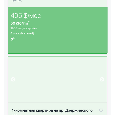
центры,...
495 $/мес
2
50 /30/7 м
1985
год постройки
4
этаж (9 этажей)
1-комнатная квартира на пр. Дзержинского