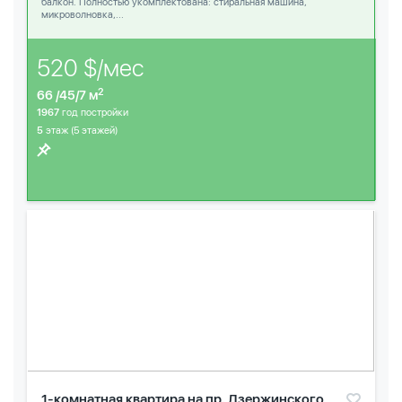
балкон. Полностью укомплектована: стиральная машина,
микроволновка,...
520 $/мес
2
66 /45/7 м
1967
год постройки
5
этаж (5 этажей)
1-комнатная квартира на пр. Дзержинского