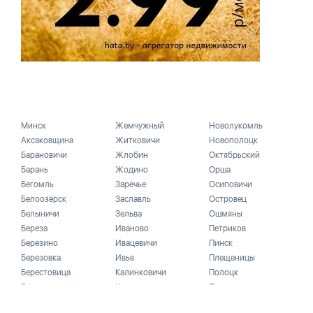
Минск
Жемчужный
Новолукомль
Аксаковщина
Житковичи
Новополоцк
Барановичи
Жлобин
Октябрьский
Барань
Жодино
Орша
Бегомль
Заречье
Осиповичи
Белоозёрск
Заславль
Островец
Белыничи
Зельва
Ошмяны
Береза
Иваново
Петриков
Березино
Ивацевичи
Пинск
Березовка
Ивье
Плещеницы
Берестовица
Калинковичи
Полоцк
Бешенковичи
Каменец
Поставы
Бобруйск
Кировск
Пружаны